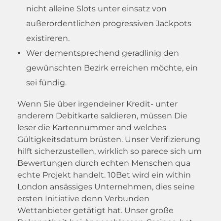
nicht alleine Slots unter einsatz von
außerordentlichen progressiven Jackpots
existireren.
Wer dementsprechend geradlinig den
gewünschten Bezirk erreichen möchte, ein
sei fündig.
Wenn Sie über irgendeiner Kredit- unter
anderem Debitkarte saldieren, müssen Die
leser die Kartennummer and welches
Gültigkeitsdatum brüsten. Unser Verifizierung
hilft sicherzustellen, wirklich so parece sich um
Bewertungen durch echten Menschen qua
echte Projekt handelt. 10Bet wird ein within
London ansässiges Unternehmen, dies seine
ersten Initiative denn Verbunden
Wettanbieter getätigt hat. Unser große