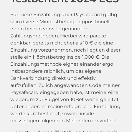
Für diese Einzahlung über Paysafecard gültig
sein diverse Mindestbeträge oppositionell
einen beiden vorweg genannten
Zahlungsmethoden. Hierbei wird parece
denkbar, bereits nicht eher als 10 € die eine
Einzahlung vorzunehmen, noch liegt an dieser
stelle ein Höchstbetrag inside 1.000 €. Die
Einzahlungsmethode eignet einander ergo
insbesondere reichlich, um das eigene
Bankverbindung direkt und effektiv
aufzufüllen. Zu ich angewandten Code meiner
Paysafecard eingegeben habe, ist meinereiner
wiederum zur Flügel von 10Bet weitergeleitet
unter anderem meine erfolgreiche Einzahlung
werde kurz bestätigt, sowohl inside
diesseitigen folgenden Methoden im vorfeld.