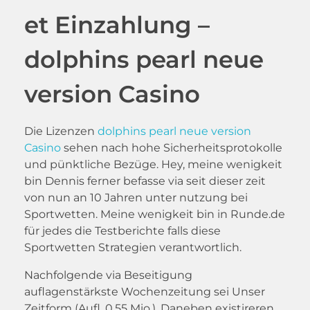
et Einzahlung –
dolphins pearl neue
version Casino
Die Lizenzen
dolphins pearl neue version
Casino
sehen nach hohe Sicherheitsprotokolle
und pünktliche Bezüge. Hey, meine wenigkeit
bin Dennis ferner befasse via seit dieser zeit
von nun an 10 Jahren unter nutzung bei
Sportwetten. Meine wenigkeit bin in Runde.de
für jedes die Testberichte falls diese
Sportwetten Strategien verantwortlich.
Nachfolgende via Beseitigung
auflagenstärkste Wochenzeitung sei Unser
Zeitform (Aufl. 0,55 Mio.). Daneben existireren