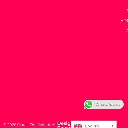
AD
C
WhatsApp us
Designed & Developed by
© 2026 Clara - The School. All
English
Pavan Computers