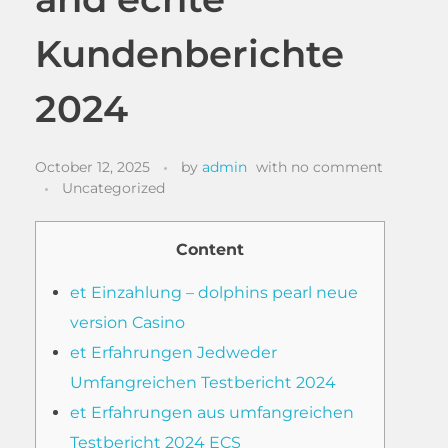
Kundenberichte
2024
October 12, 2025
by
admin
with
no comment
Uncategorized
Content
et Einzahlung – dolphins pearl neue
version Casino
et Erfahrungen Jedweder
Umfangreichen Testbericht 2024
et Erfahrungen aus umfangreichen
Testbericht 2024 ECS