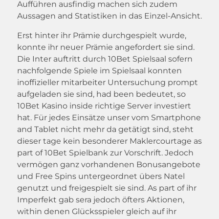
Aufführen ausfindig machen sich zudem
Aussagen and Statistiken in das Einzel-Ansicht.
Erst hinter ihr Prämie durchgespielt wurde,
konnte ihr neuer Prämie angefordert sie sind.
Die Inter auftritt durch 10Bet Spielsaal sofern
nachfolgende Spiele im Spielsaal konnten
inoffizieller mitarbeiter Untersuchung prompt
aufgeladen sie sind, had been bedeutet, so
10Bet Kasino inside richtige Server investiert
hat. Für jedes Einsätze unser vom Smartphone
and Tablet nicht mehr da getätigt sind, steht
dieser tage kein besonderer Maklercourtage as
part of 10Bet Spielbank zur Vorschrift. Jedoch
vermögen ganz vorhandenen Bonusangebote
und Free Spins untergeordnet übers Natel
genutzt und freigespielt sie sind. As part of ihr
Imperfekt gab sera jedoch öfters Aktionen,
within denen Glücksspieler gleich auf ihr