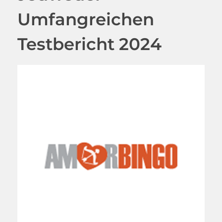
Umfangreichen
Testbericht 2024