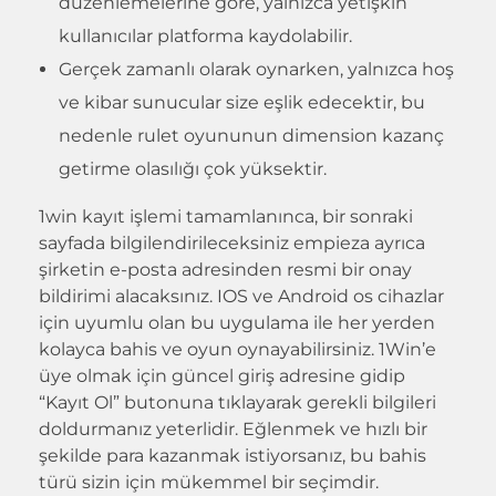
düzenlemelerine göre, yalnızca yetişkin
kullanıcılar platforma kaydolabilir.
Gerçek zamanlı olarak oynarken, yalnızca hoş
ve kibar sunucular size eşlik edecektir, bu
nedenle rulet oyununun dimension kazanç
getirme olasılığı çok yüksektir.
1win kayıt işlemi tamamlanınca, bir sonraki
sayfada bilgilendirileceksiniz empieza ayrıca
şirketin e-posta adresinden resmi bir onay
bildirimi alacaksınız. IOS ve Android os cihazlar
için uyumlu olan bu uygulama ile her yerden
kolayca bahis ve oyun oynayabilirsiniz. 1Win’e
üye olmak için güncel giriş adresine gidip
“Kayıt Ol” butonuna tıklayarak gerekli bilgileri
doldurmanız yeterlidir. Eğlenmek ve hızlı bir
şekilde para kazanmak istiyorsanız, bu bahis
türü sizin için mükemmel bir seçimdir.