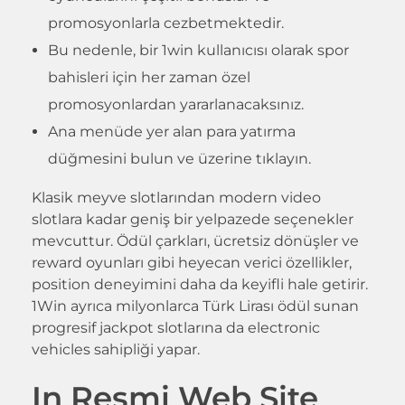
promosyonlarla cezbetmektedir.
Bu nedenle, bir 1win kullanıcısı olarak spor
bahisleri için her zaman özel
promosyonlardan yararlanacaksınız.
Ana menüde yer alan para yatırma
düğmesini bulun ve üzerine tıklayın.
Klasik meyve slotlarından modern video
slotlara kadar geniş bir yelpazede seçenekler
mevcuttur. Ödül çarkları, ücretsiz dönüşler ve
reward oyunları gibi heyecan verici özellikler,
position deneyimini daha da keyifli hale getirir.
1Win ayrıca milyonlarca Türk Lirası ödül sunan
progresif jackpot slotlarına da electronic
vehicles sahipliği yapar.
In Resmi Web Site