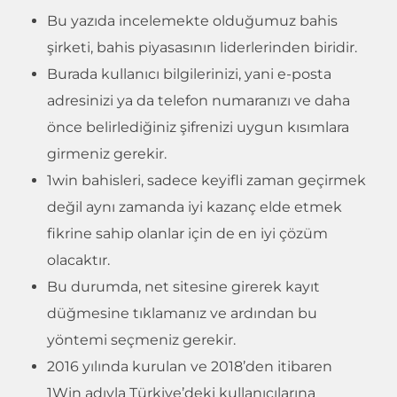
Bu yazıda incelemekte olduğumuz bahis
şirketi, bahis piyasasının liderlerinden biridir.
Burada kullanıcı bilgilerinizi, yani e-posta
adresinizi ya da telefon numaranızı ve daha
önce belirlediğiniz şifrenizi uygun kısımlara
girmeniz gerekir.
1win bahisleri, sadece keyifli zaman geçirmek
değil aynı zamanda iyi kazanç elde etmek
fikrine sahip olanlar için de en iyi çözüm
olacaktır.
Bu durumda, net sitesine girerek kayıt
düğmesine tıklamanız ve ardından bu
yöntemi seçmeniz gerekir.
2016 yılında kurulan ve 2018’den itibaren
1Win adıyla Türkiye’deki kullanıcılarına