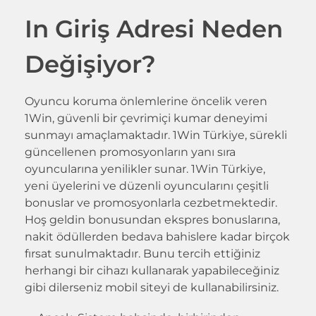
In Giriş Adresi Neden
Değişiyor?
Oyuncu koruma önlemlerine öncelik veren
1Win, güvenli bir çevrimiçi kumar deneyimi
sunmayı amaçlamaktadır. 1Win Türkiye, sürekli
güncellenen promosyonların yanı sıra
oyuncularına yenilikler sunar. 1Win Türkiye,
yeni üyelerini ve düzenli oyuncularını çeşitli
bonuslar ve promosyonlarla cezbetmektedir.
Hoş geldin bonusundan ekspres bonuslarına,
nakit ödüllerden bedava bahislere kadar birçok
fırsat sunulmaktadır. Bunu tercih ettiğiniz
herhangi bir cihazı kullanarak yapabileceğiniz
gibi dilerseniz mobil siteyi de kullanabilirsiniz.