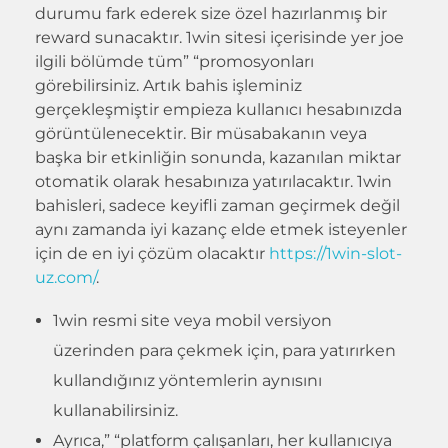
durumu fark ederek size özel hazırlanmış bir
reward sunacaktır. 1win sitesi içerisinde yer joe
ilgili bölümde tüm” “promosyonları
görebilirsiniz. Artık bahis işleminiz
gerçekleşmiştir empieza kullanıcı hesabınızda
görüntülenecektir. Bir müsabakanın veya
başka bir etkinliğin sonunda, kazanılan miktar
otomatik olarak hesabınıza yatırılacaktır. 1win
bahisleri, sadece keyifli zaman geçirmek değil
aynı zamanda iyi kazanç elde etmek isteyenler
için de en iyi çözüm olacaktır
https://1win-slot-
uz.com/
.
1win resmi site veya mobil versiyon
üzerinden para çekmek için, para yatırırken
kullandığınız yöntemlerin aynısını
kullanabilirsiniz.
Ayrıca,” “platform çalışanları, her kullanıcıya