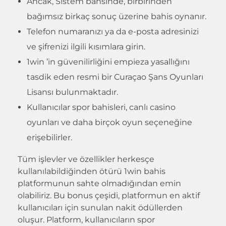
Ancak, Sistem bahsinde, birbirinden
bağımsız birkaç sonuç üzerine bahis oynanır.
Telefon numaranızı ya da e-posta adresinizi
ve şifrenizi ilgili kısımlara girin.
1win ’in güvenilirliğini empieza yasallığını
tasdik eden resmi bir Curaçao Şans Oyunları
Lisansı bulunmaktadır.
Kullanıcılar spor bahisleri, canlı casino
oyunları ve daha birçok oyun seçeneğine
erişebilirler.
Tüm işlevler ve özellikler herkesçe
kullanılabildiğinden ötürü 1win bahis
platformunun sahte olmadığından emin
olabiliriz. Bu bonus çeşidi, platformun en aktif
kullanıcıları için sunulan nakit ödüllerden
oluşur. Platform, kullanıcıların spor