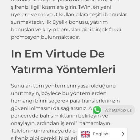
şifrenizi ilgili kısımlara girin. 1Win, en yeni
üyelere ve mevcut kullanıcılara çeşitli bonuslar
sunmaktadır. İlk üyelik bonusu, yatırım
bonusları ve kayıp bonusları gibi birçok farklı
promosyon bulunmaktadır.
In Em Virtude De
Yatırma Yöntemleri
Sunulan tüm yöntemlerin yasal olduğunu
unutmayın, böylece bu yöntemlerden
herhangi birini seçerek para transferlerinizin
güvenli olmasını da sağlarsınız. Açılan
WhatsApp us
pencerede bahis miktarını belirleyin ve
onaylayın, ardından işlemi” “tamamlayın.
Telefon numaranız ya da e-posta adresiniz ve
English
şifreniz gibi gerekli bilgileri girin. Klasiklerin