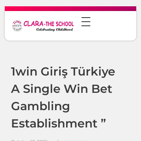
1win Giriş Türkiye ️
A Single Win Bet
Gambling
Establishment ️”