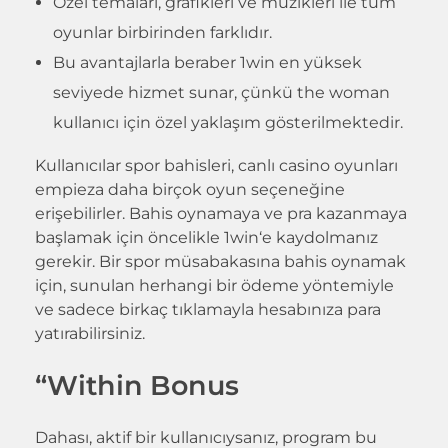
Özel temaları, grafikleri ve müzikleri ile tüm
oyunlar birbirinden farklıdır.
Bu avantajlarla beraber 1win en yüksek
seviyede hizmet sunar, çünkü the woman
kullanıcı için özel yaklaşım gösterilmektedir.
Kullanıcılar spor bahisleri, canlı casino oyunları
empieza daha birçok oyun seçeneğine
erişebilirler. Bahis oynamaya ve pra kazanmaya
başlamak için öncelikle 1win‘e kaydolmanız
gerekir. Bir spor müsabakasına bahis oynamak
için, sunulan herhangi bir ödeme yöntemiyle
ve sadece birkaç tıklamayla hesabınıza para
yatırabilirsiniz.
“Within Bonus
Dahası, aktif bir kullanıcıysanız, program bu