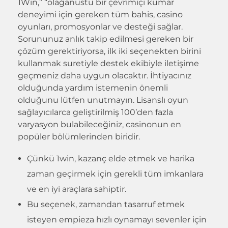
1Win,” “olağanüstü bir çevrimiçi kumar
deneyimi için gereken tüm bahis, casino
oyunları, promosyonlar ve desteği sağlar.
Sorununuz anlık takip edilmesi gereken bir
çözüm gerektiriyorsa, ilk iki seçenekten birini
kullanmak suretiyle destek ekibiyle iletişime
geçmeniz daha uygun olacaktır. İhtiyacınız
olduğunda yardım istemenin önemli
olduğunu lütfen unutmayın. Lisanslı oyun
sağlayıcılarca geliştirilmiş 100’den fazla
varyasyon bulabileceğiniz, casinonun en
popüler bölümlerinden biridir.
Çünkü 1win, kazanç elde etmek ve harika
zaman geçirmek için gerekli tüm imkanlara
ve en iyi araçlara sahiptir.
Bu seçenek, zamandan tasarruf etmek
isteyen empieza hızlı oynamayı sevenler için