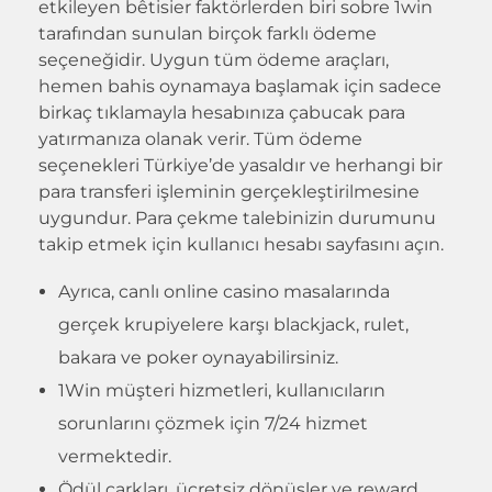
etkileyen bêtisier faktörlerden biri sobre 1win
tarafından sunulan birçok farklı ödeme
seçeneğidir. Uygun tüm ödeme araçları,
hemen bahis oynamaya başlamak için sadece
birkaç tıklamayla hesabınıza çabucak para
yatırmanıza olanak verir. Tüm ödeme
seçenekleri Türkiye’de yasaldır ve herhangi bir
para transferi işleminin gerçekleştirilmesine
uygundur. Para çekme talebinizin durumunu
takip etmek için kullanıcı hesabı sayfasını açın.
Ayrıca, canlı online casino masalarında
gerçek krupiyelere karşı blackjack, rulet,
bakara ve poker oynayabilirsiniz.
1Win müşteri hizmetleri, kullanıcıların
sorunlarını çözmek için 7/24 hizmet
vermektedir.
Ödül çarkları, ücretsiz dönüşler ve reward