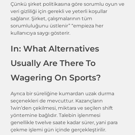
Çünkü şirket politikasına göre sorumlu oyun ve
veri gizliliği için gerekli ve yeterli koşullar
sağlanır. Şirket, çalışmalarının tüm
sorumluluğunu üstlenir” “empieza her
kullanıcıya saygı gösterir.
In: What Alternatives
Usually Are There To
Wagering On Sports?
Ayrıca bir süreliğine kumardan uzak durma
seçenekleri de mevcuttur. Kazançların
1win’den çekilmesi, miktara ve seçilen shift
yöntemine bağlıdır. Talebin işlenmesi
genellikle twelve saate kadar sürer, yani para
çekme işlemi gün içinde gerçekleştirilir.