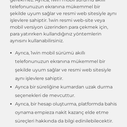
telefonunuzun ekranına mükemmel bir
şekilde uyum sağlar ve resmi web sitesiyle aynı
işlevlere sahiptir. 1win resmi web-site veya
mobil versiyon üzerinden para çekmek için,
para yatırırken kullandığınız yöntemlerin
aynısını kullanabilirsiniz.
Ayrıca, 1win mobil sürümü akıllı
telefonunuzun ekranına mükemmel bir
şekilde uyum sağlar ve resmi web sitesiyle
aynı işlevlere sahiptir.
Ayrıca bir süreliğine kumardan uzak durma
seçenekleri de mevcuttur.
Ayrıca, bir hesap oluşturma, platformda bahis
oynama empieza nakit kazanç elde etme
süreçleri hakkında da bilgi edinilebilecektir.