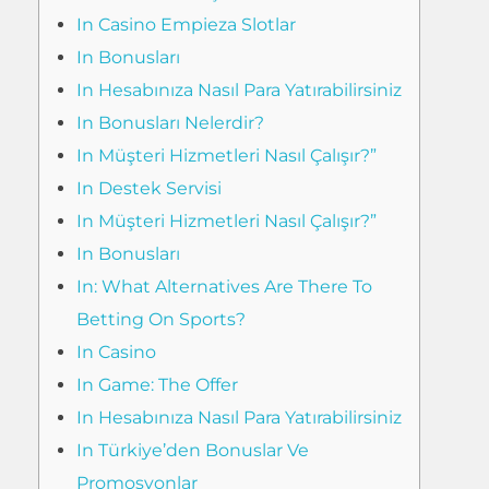
In Casino Empieza Slotlar
In Bonusları
In Hesabınıza Nasıl Para Yatırabilirsiniz
In Bonusları Nelerdir?
In Müşteri Hizmetleri Nasıl Çalışır?”
In Destek Servisi
In Müşteri Hizmetleri Nasıl Çalışır?”
In Bonusları
In: What Alternatives Are There To
Betting On Sports?
In Casino
In Game: The Offer
In Hesabınıza Nasıl Para Yatırabilirsiniz
In Türkiye’den Bonuslar Ve
Promosyonlar