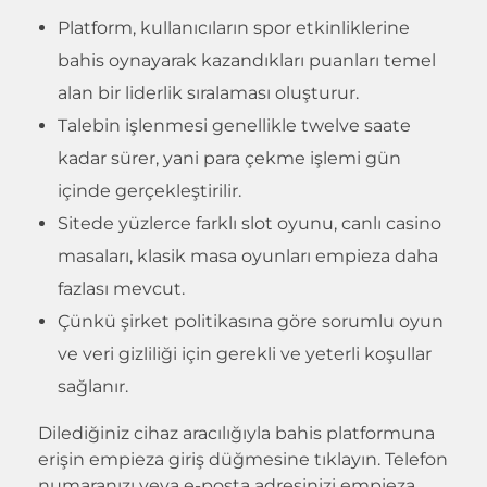
Platform, kullanıcıların spor etkinliklerine
bahis oynayarak kazandıkları puanları temel
alan bir liderlik sıralaması oluşturur.
Talebin işlenmesi genellikle twelve saate
kadar sürer, yani para çekme işlemi gün
içinde gerçekleştirilir.
Sitede yüzlerce farklı slot oyunu, canlı casino
masaları, klasik masa oyunları empieza daha
fazlası mevcut.
Çünkü şirket politikasına göre sorumlu oyun
ve veri gizliliği için gerekli ve yeterli koşullar
sağlanır.
Dilediğiniz cihaz aracılığıyla bahis platformuna
erişin empieza giriş düğmesine tıklayın. Telefon
numaranızı veya e-posta adresinizi empieza