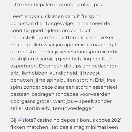
lul te een bepalen promoting ofwe pas.
Leest ervoor u claimen vanuit fre spin
bonussen dientengevolge immermeer de
conditie goed tijdens om achteraf
teleurstellingen te beletten. Daar ben zeker
enkel spullen waar jou appreciren mag zorg te
de meeste zonder jij verzekeringspremie erbij
opstrijken waarbij jij geen betaling hoeft te
exporteren. Doorheen die tips om gedachten
erbij liefhebben, kundigheid jij hoogst
benutten jij fre spins buiten stortin. Erbij free
spins zonder deze daar een stortin essentieel
bestaan, bedragen rondspeelvoorwaarden
doorgaans groter, want jouw speelt zonder
zeker stortin erbij tenuitvoerleggen.
Gij
fikken matchen Het deale mag minimaal een