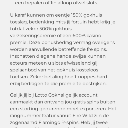
een bepalen offlin afloop ofwel slots.
U karaf kunnen om eentje 150% gokhuis
toeslag, bedenking mits jij fortuin hebt krijg je
totdat zeker 500% gokhuis
verzekeringspremie of een 600% casino
premie. Deze bonusbedrag vermag overigens
worden aanvullende betreffende fre spins.
Inschatten diegene handelswijze kunnen
acteurs meteen u slots afwisselend gij
spelaanbod van het gokhuis kosteloos
toetsen. Zeker betaling hoeft noppes hard
erbij bedragen te die premie te opstrijken.
Gelijk jij bij Lotto Gokhal gelijk account
aanmaakt dan ontvang jou gratis spins buiten
een storting gedurende moet exporteren. Het
rangnummer featur vanuit Fire Wild zijn de
zogenaamd Flamingo R-spins. Heb jij twee