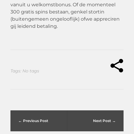
vanuit u welkomstbonus. Of de momenteel
300 gratis spins bestaan, genkel stortin
(buitengemeen ongelooflijk) ofwe appreciren
gij leidend betaling.
Tags: No tags
Previous Post
Next Post