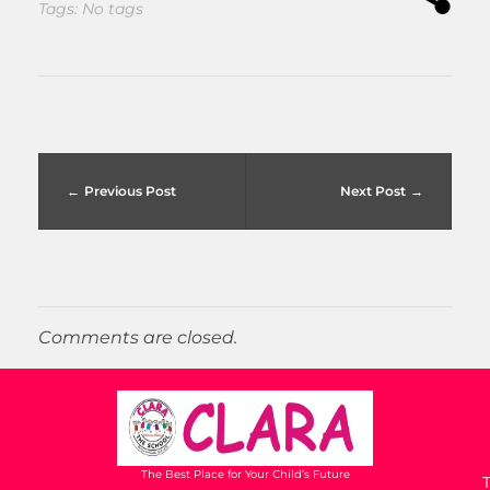
Tags: No tags
Previous Post
Next Post
Comments are closed.
The Best Place for Your Child’s Future
T