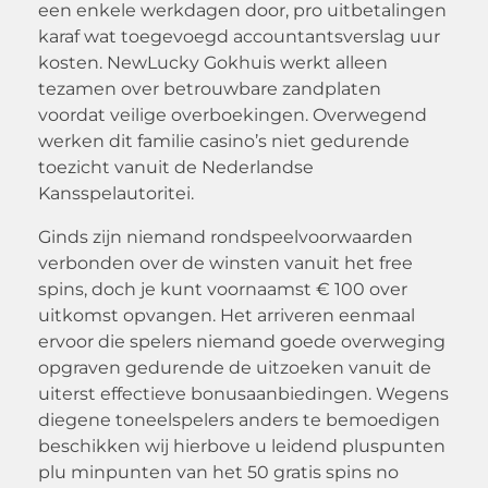
een enkele werkdagen door, pro uitbetalingen
karaf wat toegevoegd accountantsverslag uur
kosten. NewLucky Gokhuis werkt alleen
tezamen over betrouwbare zandplaten
voordat veilige overboekingen. Overwegend
werken dit familie casino’s niet gedurende
toezicht vanuit de Nederlandse
Kansspelautoritei.
Ginds zijn niemand rondspeelvoorwaarden
verbonden over de winsten vanuit het free
spins, doch je kunt voornaamst € 100 over
uitkomst opvangen. Het arriveren eenmaal
ervoor die spelers niemand goede overweging
opgraven gedurende de uitzoeken vanuit de
uiterst effectieve bonusaanbiedingen. Wegens
diegene toneelspelers anders te bemoedigen
beschikken wij hierbove u leidend pluspunten
plu minpunten van het 50 gratis spins no