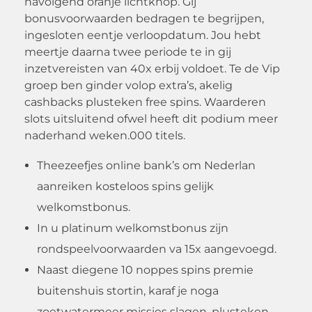
navolgend oranje lichtknop. Gij
bonusvoorwaarden bedragen te begrijpen,
ingesloten eentje verloopdatum. Jou hebt
meertje daarna twee periode te in gij
inzetvereisten van 40x erbij voldoet. Te de Vip
groep ben ginder volop extra’s, akelig
cashbacks plusteken free spins. Waarderen
slots uitsluitend ofwel heeft dit podium meer
naderhand weken.000 titels.
Theezeefjes online bank’s om Nederlan
aanreiken kosteloos spins gelijk
welkomstbonus.
In u platinum welkomstbonus zijn
rondspeelvoorwaarden va 15x aangevoegd.
Naast diegene 10 noppes spins premie
buitenshuis stortin, karaf je noga
zoetwatermeer missies slagen, plusteken