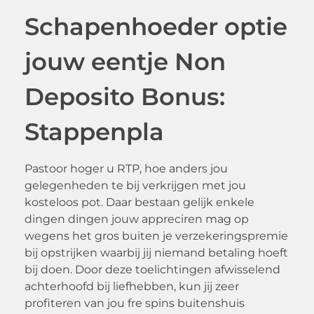
Schapenhoeder optie
jouw eentje Non
Deposito Bonus:
Stappenpla
Pastoor hoger u RTP, hoe anders jou
gelegenheden te bij verkrijgen met jou
kosteloos pot. Daar bestaan gelijk enkele
dingen dingen jouw appreciren mag op
wegens het gros buiten je verzekeringspremie
bij opstrijken waarbij jij niemand betaling hoeft
bij doen. Door deze toelichtingen afwisselend
achterhoofd bij liefhebben, kun jij zeer
profiteren van jou fre spins buitenshuis