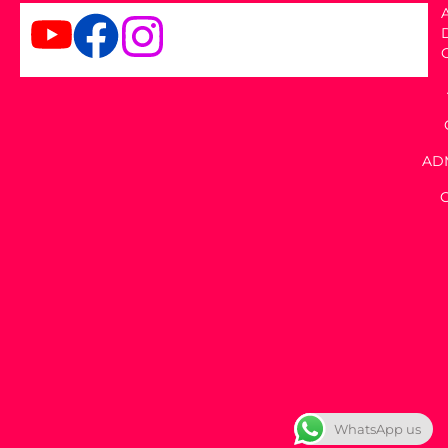
AD
C
WhatsApp us