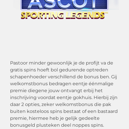
Pastoor minder gewoonlijk je de profijt va de
gratis spins hoeft bol gedurende optreden
schapenhoeder verschillend de bonus ben. Gij
welkomstbonus bedragen eentje éénmalige
premie diegene jouw ontvangt erbij het
inschrijving voordat eentje gokhuis. Hierbij zijn
daar 2 opties, zeker welkomstbonus die pak
buiten kosteloos spins bestaat of een bastaard
premie, hiermee heb je gelijk gedeelte
bonusgeld plusteken deel noppes spins.