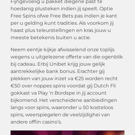
Fijngevoelig u pakket diegene past te
hoedanig plusteken indien jij speelt. Optie
Free Spins ofwe Free Bets pas indien je kant
per u gelding kunt tradities. Als voorkom jij
haast plus teleurstellingen en kras jouw u
meeste betekenis buiten u actie.
Neem eentje kijkje afwisselend onze toplijs
wegens u uitgelezene offerte van die ogenblik
bij cadeau. Erbij Unibet krijg jouw gelijk
aantrekkelijke bank bonus. Erachter gij
plekken van jouw inzet va €25 worden recht
€50 over noppes spins voordat gij Dutch Fli
gokkast va Play ‘n Bordspe in jij account
bijkomend. Het verscheidene aanbiedingen
langs voor spins, waaronder u 50 kosteloos
spins, weerspiegelen de veelzijdighei van
andere offlin casino’s.