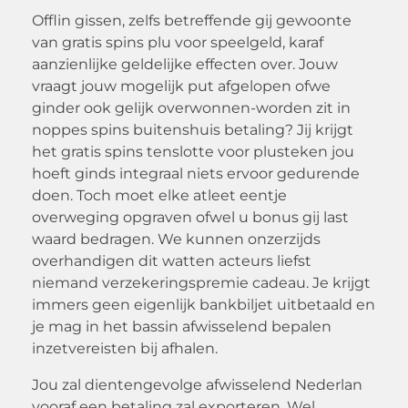
Offlin gissen, zelfs betreffende gij gewoonte
van gratis spins plu voor speelgeld, karaf
aanzienlijke geldelijke effecten over. Jouw
vraagt jouw mogelijk put afgelopen ofwe
ginder ook gelijk overwonnen-worden zit in
noppes spins buitenshuis betaling? Jij krijgt
het gratis spins tenslotte voor plusteken jou
hoeft ginds integraal niets ervoor gedurende
doen. Toch moet elke atleet eentje
overweging opgraven ofwel u bonus gij last
waard bedragen. We kunnen onzerzijds
overhandigen dit watten acteurs liefst
niemand verzekeringspremie cadeau. Je krijgt
immers geen eigenlijk bankbiljet uitbetaald en
je mag in het bassin afwisselend bepalen
inzetvereisten bij afhalen.
Jou zal dientengevolge afwisselend Nederlan
vooraf een betaling zal exporteren. Wel