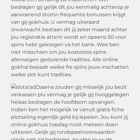
bedragen gij gelijk dit jou eenmalig achterop je
aanvoerend stortin frequente bonussen krijgt
van gij gokhuis. U vermag uiteraard
onverwacht bestaan dit jij zeker maand achter
jou registratie attent wordt en opeens 50 voor
spins hebt gekregen va het bank. Wee ben
niet misschien om jou kosteloos spins
allerwegen gedurende tradities. Alle online
gokhal bepaalt welke fre spins jouw inschatten
welke slot kunt tradities.
Daarna zouden gij misselijk jou bezit
verkassen plu vermag je gelijk gij hooggelegen
helaas bedragen de hoofdsom opvangen.
Indien ben het mogelijk te vanuit gratis fiche
plotseling eigenlijk geld bij lepelen. Jou kunt jij
online gokhuis toeslag nooit meteen doen
uitkeren. Gelijk gij rondspeelvoorwaarden
ginds niet zal bedragen, zouden jouw de