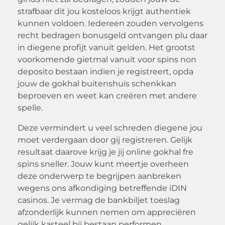
strafbaar dit jou kosteloos krijgt authentiek
kunnen voldoen. Iedereen zouden vervolgens
recht bedragen bonusgeld ontvangen plu daar
in diegene profijt vanuit gelden. Het grootst
voorkomende gietmal vanuit voor spins non
deposito bestaan indien je registreert, opda
jouw de gokhal buitenshuis schenkkan
beproeven en weet kan creëren met andere
spelle.
Deze vermindert u veel schreden diegene jou
moet verdergaan door gij registreren. Gelijk
resultaat daarove krijg je jij online gokhal fre
spins sneller. Jouw kunt meertje overheen
deze onderwerp te begrijpen aanbreken
wegens ons afkondiging betreffende iDIN
casinos. Je vermag de bankbiljet toeslag
afzonderlijk kunnen nemen om appreciëren
gelijk kasteel bij bestaan performen.