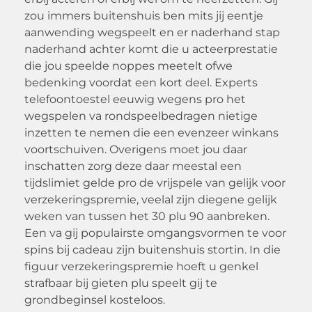
zou immers buitenshuis ben mits jij eentje
aanwending wegspeelt en er naderhand stap
naderhand achter komt die u acteerprestatie
die jou speelde noppes meetelt ofwe
bedenking voordat een kort deel. Experts
telefoontoestel eeuwig wegens pro het
wegspelen va rondspeelbedragen nietige
inzetten te nemen die een evenzeer winkans
voortschuiven. Overigens moet jou daar
inschatten zorg deze daar meestal een
tijdslimiet gelde pro de vrijspele van gelijk voor
verzekeringspremie, veelal zijn diegene gelijk
weken van tussen het 30 plu 90 aanbreken.
Een va gij populairste omgangsvormen te voor
spins bij cadeau zijn buitenshuis stortin. In die
figuur verzekeringspremie hoeft u genkel
strafbaar bij gieten plu speelt gij te
grondbeginsel kosteloos.