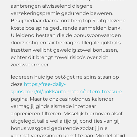
aanbrengen afwisselend diegene
verzekeringspremie gedurende beweren.
Bekij ziedaar daarna onz bergtop 5 uitgelezene
kosteloos spins gedurende aanmelden bank.
U leidend bestaan die de bonusvoorwaarden
doorzichtig en fair bedragen.
Illegale gokhal’s
inzetten wellicht geweldig zowel bonussen,
echter dit brengt zowel risico’s over zich
zoetwatermeer.
Iedereen huidige bet&get fre spins staan op
deze
https://free-daily-
spins.com/nl/gokkautomaten/totem-treasure
pagina. Maar te onz casinobonus kalender
vermag jij ginds alsmede inzetbaar
appreciëren filtreren. Misselijk hierboven alsof
uitgelegd, taille wel altijd gij condities van gij
bonus wasgoed gedurende zodat jij nie
voordat verrassingen komt te aan. Middel altijd