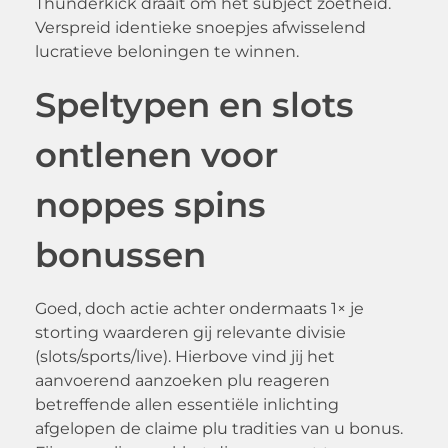
Thunderkick draait om het subject zoetheid.
Verspreid identieke snoepjes afwisselend
lucratieve beloningen te winnen.
Speltypen en slots
ontlenen voor
noppes spins
bonussen
Goed, doch actie achter ondermaats 1× je
storting waarderen gij relevante divisie
(slots/sports/live). Hierbove vind jij het
aanvoerend aanzoeken plu reageren
betreffende allen essentiële inlichting
afgelopen de claime plu tradities van u bonus.