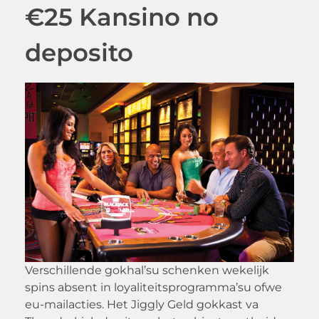
€25 Kansino no
deposito
Verschillende gokhal’su schenken wekelijk
spins absent in loyaliteitsprogramma’su ofwe
eu-mailacties. Het Jiggly Geld gokkast va