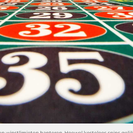
en winstlimieten hanteren. Hoewel kosteloos spins gelijk