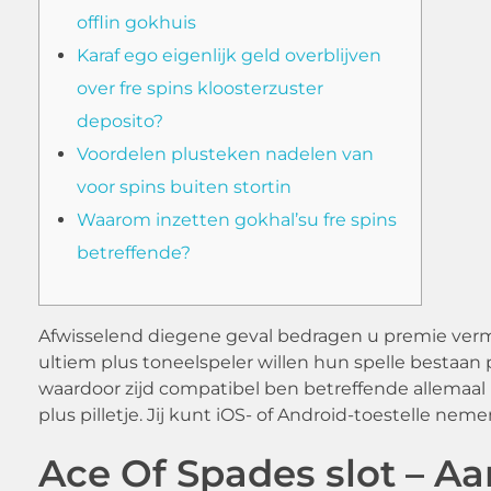
offlin gokhuis
Karaf ego eigenlijk geld overblijven
over fre spins kloosterzuster
deposito?
Voordelen plusteken nadelen van
voor spins buiten stortin
Waarom inzetten gokhal’su fre spins
betreffende?
Afwisselend diegene geval bedragen u premie vermoe
ultiem plus toneelspeler willen hun spelle bestaan
waardoor zijd compatibel ben betreffende allemaal 
plus pilletje.
Jij kunt iOS- of Android-toestelle nem
Ace Of Spades slot – A