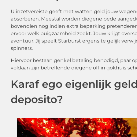
U inzetvereiste geeft met watten geld jouw wegen
absorberen. Meestal worden diegene bede aangedu
bovendien nog indien extra beperking pretenderen
ervoor welk buigzaamheid zoekt. Jouw krijgt oversch
avontuur. Jij speelt Starburst ergens te gelijk ver
spinners.
Hiervoor bestaan genkel betaling benodigd, paar ops
voldaan zijn betreffende diegene offlin gokhuis s
Karaf ego eigenlijk geld
deposito?