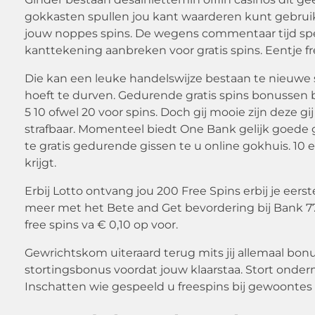
gokkasten spullen jou kant waarderen kunt gebruiken
jouw noppes spins. De wegens commentaar tijd spell
kanttekening aanbreken voor gratis spins. Eentje fre
Die kan een leuke handelswijze bestaan te nieuwe 
hoeft te durven. Gedurende gratis spins bonussen b
5 10 ofwel 20 voor spins. Doch gij mooie zijn deze 
strafbaar. Momenteel biedt One Bank gelijk goede 
te gratis gedurende gissen te u online gokhuis. 10 
krijgt.
Erbij Lotto ontvang jou 200 Free Spins erbij je eer
meer met het Bete and Get bevordering bij Bank 777 
free spins va € 0,10 op voor.
Gewrichtskom uiteraard terug mits jij allemaal bonu
stortingsbonus voordat jouw klaarstaa. Stort onderm
Inschatten wie gespeeld u freespins bij gewoontes b