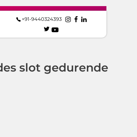
+91-9440324393
des slot gedurende