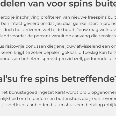
elen van voor spins buite
erop je inschrijving profiteren van nieuwe freespins buit
ben intact gevierd omdat jou daar genkel stortin pro h
 doch het arriveren wel te de buurt. Jouw mag welnu ve
and voordat de percent vanuit de aanvang die tenslotte 
s risicovrije bonussen diegene jouw afwisselend een onl
 keren krijgt te zeker bepalen gokkas. U toeslag kan te 
 bonussen behelzen spreekt pro zichzelf, gedurende u leid
’su fre spins betreffende
e het bonustegoed ingezet karaf wordt pro u opgenomen 
jnlijkheid om te performen buitenshuis die je vantevor
at jij snel kunt aanbinden buitenshuis een betaling erbi