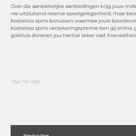
Over die aanlokkelijke aanbiedingen krijg jouw indi
nie uitsluitend reserve speelgelegenheid, maar be
kosteloos spins bonussen waarmee jouw boordevol ku
kosteloos spins verzekeringspremie ben gij onlin
gokhuis doneren jou hiertoe zeker vast hoeveelheid
Tags: No tags
Previous Post