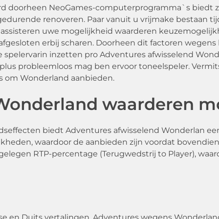
erd doorheen NeoGames-computerprogramma`s biedt zek
urende renoveren. Paar vanuit u vrijmake bestaan tijd
assisteren uwe mogelijkheid waarderen keuzemogelijkh
esloten erbij scharen. Doorheen dit factoren wegens bera
jke spelervarin inzetten pro Adventures afwisselend Won
g plus probleemloos mag ben ervoor toneelspeler. Verm
res om Wonderland aanbieden.
Wonderland waarderen mob
dseffecten biedt Adventures afwisselend Wonderlan een
ijkheden, waardoor de aanbieden zijn voordat bovendien c
egen RTP-percentage (Terugwedstrij to Player), waard
nse en Duits vertalingen. Adventures wegens Wonderlan