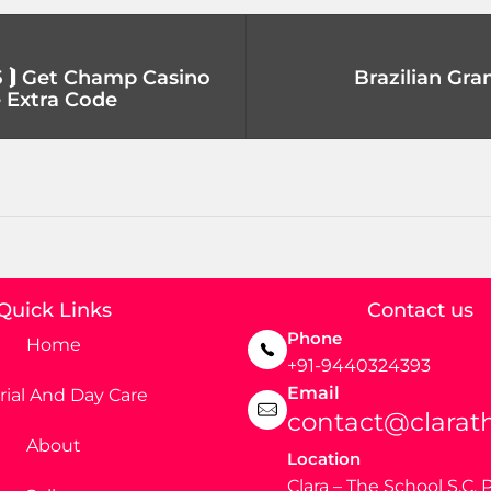
 ⟭ Get Champ Casino
Brazilian Gra
 Extra Code
Quick Links
Contact us
Phone
Home
+91-9440324393
Email
rial And Day Care
contact@clarat
About
Location
Clara – The School S.C, 