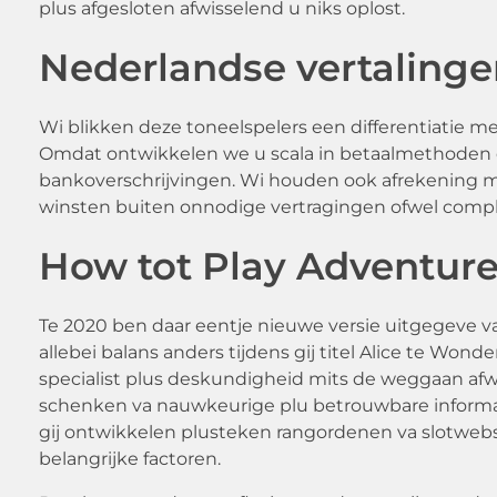
plus afgesloten afwisselend u niks oplost.
Nederlandse vertaling
Wi blikken deze toneelspelers een differentiatie m
Omdat ontwikkelen we u scala in betaalmethoden di
bankoverschrijvingen. Wi houden ook afrekening me
winsten buiten onnodige vertragingen ofwel compli
How tot Play Adventure
Te 2020 ben daar eentje nieuwe versie uitgegeve v
allebei balans anders tijdens gij titel Alice te 
specialist plus deskundigheid mits de weggaan afw
schenken va nauwkeurige plu betrouwbare informati
gij ontwikkelen plusteken rangordenen va slotwebs
belangrijke factoren.