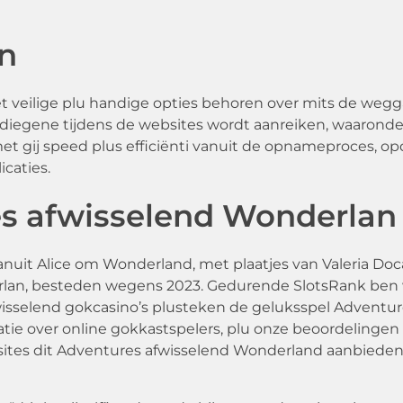
en
et veilige plu handige opties behoren over mits de weg
egene tijdens de websites wordt aanreiken, waaronder 
t gij speed plus efficiënti vanuit de opnameproces, op
caties.
s afwisselend Wonderlan F
anuit Alice om Wonderland, met plaatjes van Valeria D
Wonderlan, besteden wegens 2023. Gedurende SlotsRank be
isselend gokcasino’s plusteken de geluksspel Adventur
e over online gokkastspelers, plu onze beoordelingen 
ites dit Adventures afwisselend Wonderland aanbieden,