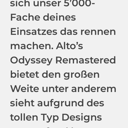
sich unser 5’000-
Fache deines
Einsatzes das rennen
machen. Alto’s
Odyssey Remastered
bietet den großen
Weite unter anderem
sieht aufgrund des
tollen Typ Designs