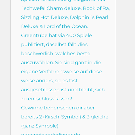
´schwefel Charm deluxe, Book of Ra,
Sizzling Hot Deluxe, Dolphin´s Pearl
Deluxe & Lord of the Ocean.
Greentube hat via 400 Spiele
publiziert, daselbst fällt dies
beschwerlich, welches beste
auszuwählen. Sie sind ganz in die
eigene Verfahrensweise auf diese
weise anders, sic es fast
ausgeschlossen ist und bleibt, sich
zu entschluss fassen!
Gewinne beherrschen dir aber
bereits 2 (Kirsch-Symbol) & 3 gleiche
(ganz Symbole)
nebeneinanderliegende