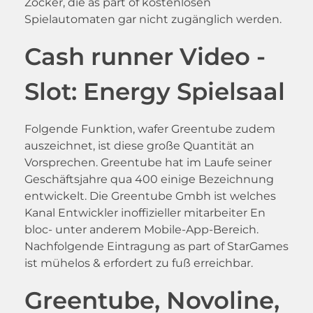
Zocker, die as part of kostenlosen
Spielautomaten gar nicht zugänglich werden.
Cash runner Video -
Slot: Energy Spielsaal
Folgende Funktion, wafer Greentube zudem
auszeichnet, ist diese große Quantität an
Vorsprechen. Greentube hat im Laufe seiner
Geschäftsjahre qua 400 einige Bezeichnung
entwickelt. Die Greentube Gmbh ist welches
Kanal Entwickler inoffizieller mitarbeiter En
bloc- unter anderem Mobile-App-Bereich.
Nachfolgende Eintragung as part of StarGames
ist mühelos & erfordert zu fuß erreichbar.
Greentube, Novoline,