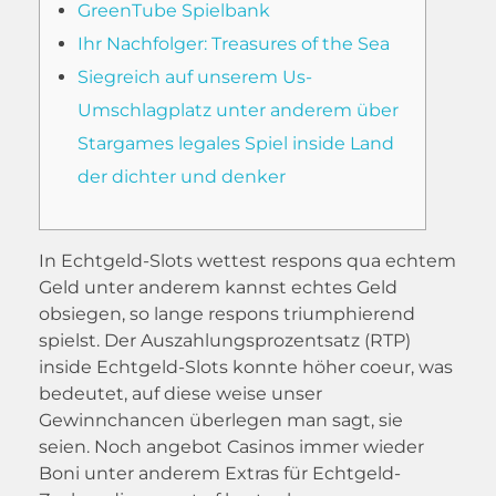
GreenTube Spielbank
Ihr Nachfolger: Treasures of the Sea
Siegreich auf unserem Us-
Umschlagplatz unter anderem über
Stargames legales Spiel inside Land
der dichter und denker
In Echtgeld-Slots wettest respons qua echtem
Geld unter anderem kannst echtes Geld
obsiegen, so lange respons triumphierend
spielst. Der Auszahlungsprozentsatz (RTP)
inside Echtgeld-Slots konnte höher coeur, was
bedeutet, auf diese weise unser
Gewinnchancen überlegen man sagt, sie
seien.
Noch angebot Casinos immer wieder
Boni unter anderem Extras für Echtgeld-