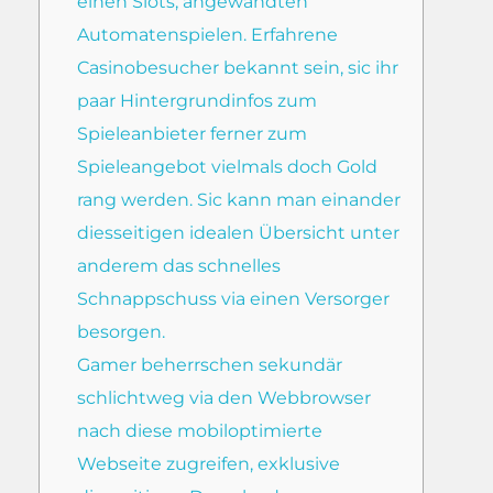
einen Slots, angewandten
Automatenspielen. Erfahrene
Casinobesucher bekannt sein, sic ihr
paar Hintergrundinfos zum
Spieleanbieter ferner zum
Spieleangebot vielmals doch Gold
rang werden. Sic kann man einander
diesseitigen idealen Übersicht unter
anderem das schnelles
Schnappschuss via einen Versorger
besorgen.
Gamer beherrschen sekundär
schlichtweg via den Webbrowser
nach diese mobiloptimierte
Webseite zugreifen, exklusive