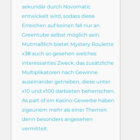
sekundär durch Novomatic
entwickelt wird, sodass diese
Erreichen auf keinen fall nur an
Greentube selbst möglich sein.
Mutmaßlich bietet Mystery Roulette
x38 auch so gesehen welches
interessantes Zweck, das zusätzliche
Multiplikatoren nach Gewinne
auseinander getrieben, diese unter
x10 und x100 darbieten beherrschen.
As part of ein Kasino-Gewerbe haben
zigeunern mehr als einer Themen
denn besonders angesehen
vermittelt.