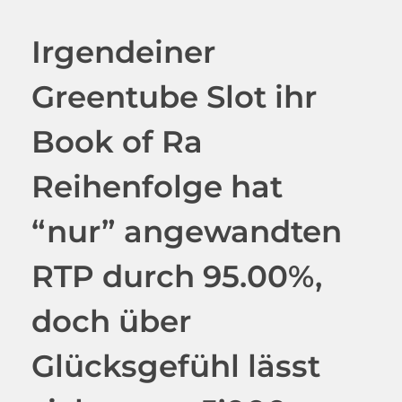
Irgendeiner
Greentube Slot ihr
Book of Ra
Reihenfolge hat
“nur” angewandten
RTP durch 95.00%,
doch über
Glücksgefühl lässt