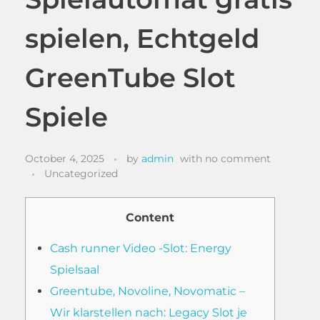
spielen, Echtgeld
GreenTube Slot
Spiele
October 4, 2025
by
admin
with
no comment
Uncategorized
Content
Cash runner Video -Slot: Energy
Spielsaal
Greentube, Novoline, Novomatic –
Wir klarstellen nach: Legacy Slot je