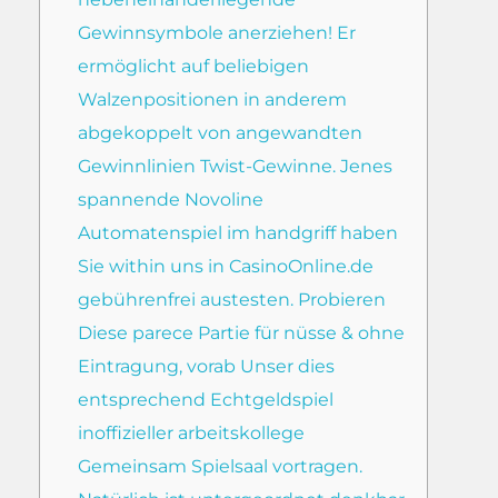
Gewinnsymbole anerziehen! Er
ermöglicht auf beliebigen
Walzenpositionen in anderem
abgekoppelt von angewandten
Gewinnlinien Twist-Gewinne. Jenes
spannende Novoline
Automatenspiel im handgriff haben
Sie within uns in CasinoOnline.de
gebührenfrei austesten. Probieren
Diese parece Partie für nüsse & ohne
Eintragung, vorab Unser dies
entsprechend Echtgeldspiel
inoffizieller arbeitskollege
Gemeinsam Spielsaal vortragen.