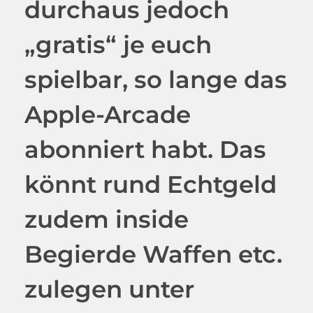
durchaus jedoch
„gratis“ je euch
spielbar, so lange das
Apple-Arcade
abonniert habt. Das
könnt rund Echtgeld
zudem inside
Begierde Waffen etc.
zulegen unter