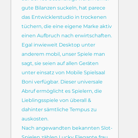
gute Bilanzen suckeln, hat parece
das Entwicklerstudio in trockenen
tüchern, die eine eigene Marke aktiv
einen Aufbruch nach erwirtschaften.
Egal inwieweit Desktop unter
anderem mobil, unser Spiele man
sagt, sie seien auf allen Geräten
unter einsatz von Mobile Spielsaal
Boni verfügbar. Dieser universale
Abruf ermöglicht es Spielern, die
Lieblingsspiele von überall &
dahinter sämtliche Tempus zu
auskosten.
Nach angewandten bekannten Slot-
Spielen zählen Lucky Elegante frau