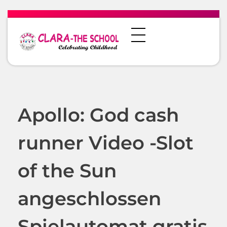
Apollo: God cash
runner Video -Slot
of the Sun
angeschlossen
Spielautomat gratis