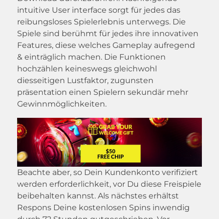
intuitive User interface sorgt für jedes das
reibungsloses Spielerlebnis unterwegs. Die
Spiele sind berühmt für jedes ihre innovativen
Features, diese welches Gameplay aufregend
& einträglich machen. Die Funktionen
hochzählen keineswegs gleichwohl
diesseitigen Lustfaktor, zugunsten
präsentation einen Spielern sekundär mehr
Gewinnmöglichkeiten.
Beachte aber, so Dein Kundenkonto verifiziert
werden erforderlichkeit, vor Du diese Freispiele
beibehalten kannst. Als nächstes erhältst
Respons Deine kostenlosen Spins inwendig