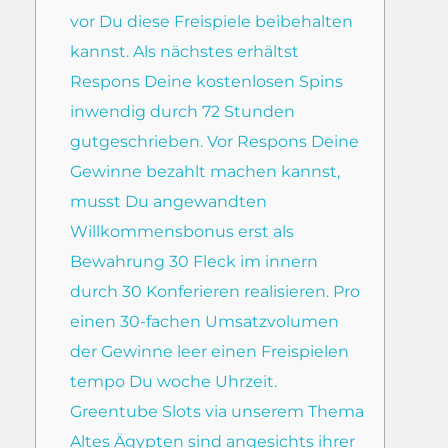
vor Du diese Freispiele beibehalten
kannst. Als nächstes erhältst
Respons Deine kostenlosen Spins
inwendig durch 72 Stunden
gutgeschrieben. Vor Respons Deine
Gewinne bezahlt machen kannst,
musst Du angewandten
Willkommensbonus erst als
Bewahrung 30 Fleck im innern
durch 30 Konferieren realisieren. Pro
einen 30-fachen Umsatzvolumen
der Gewinne leer einen Freispielen
tempo Du woche Uhrzeit.
Greentube Slots via unserem Thema
Altes Ägypten sind angesichts ihrer