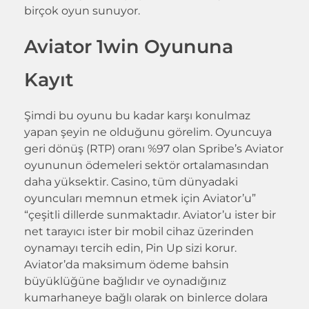
birçok oyun sunuyor.
Aviator 1win Oyununa
Kayıt
Şimdi bu oyunu bu kadar karşı konulmaz
yapan şeyin ne olduğunu görelim. Oyuncuya
geri dönüş (RTP) oranı %97 olan Spribe’s Aviator
oyununun ödemeleri sektör ortalamasından
daha yüksektir. Casino, tüm dünyadaki
oyuncuları memnun etmek için Aviator’u”
“çeşitli dillerde sunmaktadır. Aviator’u ister bir
net tarayıcı ister bir mobil cihaz üzerinden
oynamayı tercih edin, Pin Up sizi korur.
Aviator’da maksimum ödeme bahsin
büyüklüğüne bağlıdır ve oynadığınız
kumarhaneye bağlı olarak on binlerce dolara