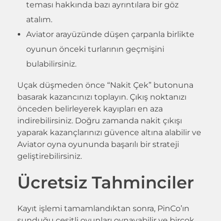
teması hakkında bazı ayrıntılara bir göz
atalım.
Aviator arayüzünde düşen çarpanla birlikte
oyunun önceki turlarının geçmişini
bulabilirsiniz.
Uçak düşmeden önce “Nakit Çek” butonuna
basarak kazancınızı toplayın. Çıkış noktanızı
önceden belirleyerek kayıpları en aza
indirebilirsiniz. Doğru zamanda nakit çıkışı
yaparak kazançlarınızı güvence altına alabilir ve
Aviator oyna oyununda başarılı bir strateji
geliştirebilirsiniz.
Ücretsiz Tahminciler
Kayıt işlemi tamamlandıktan sonra, PinCo’ın
sunduğu çeşitli oyunları oynayabilir ve birçok