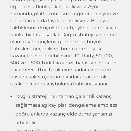
eğlenceli etkinliğe katılabilirsiniz. Aynı
zamanda, platformun sunduğu promosyon ve
bonuslardan da faydalanabilirsiniz. Bu, oyun
taktiklerinizi küçük bir bütçeyle denemek için
harika bir fırsat sağlar. Doğru strateji seçimine
olan güven güçlenir güçlenmez, büyük
bahislere geçebilir ve buna göre büyük
kazançlar elde edebilirsiniz. 10, thirty, 50, 100,
500 ve 1. 500 Türk Lirası hızlı bahis seçenekleri
para mevcuttur. Uçak eine kadar uzun süre
havada kalırsa çarpan o kadar artar, ancak
uçak” “bir anda kaybolursa bahisiniz yanar.
Doğru strateji, her zaman garantili kazanç
sağlamasa ag kayıpları dengeleme empieza
doğru anlarda kazanç elde etme şansınızı
artırabilir.