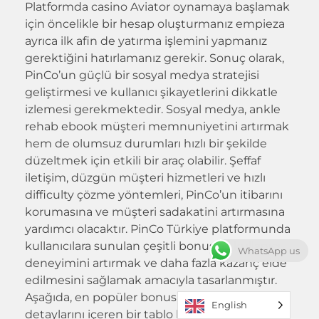
Platformda casino Aviator oynamaya başlamak
için öncelikle bir hesap oluşturmanız empieza
ayrıca ilk afin de yatırma işlemini yapmanız
gerektiğini hatırlamanız gerekir. Sonuç olarak,
PinCo’un güçlü bir sosyal medya stratejisi
geliştirmesi ve kullanıcı şikayetlerini dikkatle
izlemesi gerekmektedir. Sosyal medya, ankle
rehab ebook müşteri memnuniyetini artırmak
hem de olumsuz durumları hızlı bir şekilde
düzeltmek için etkili bir araç olabilir. Şeffaf
iletişim, düzgün müşteri hizmetleri ve hızlı
difficulty çözme yöntemleri, PinCo’un itibarını
korumasına ve müşteri sadakatini artırmasına
yardımcı olacaktır. PinCo Türkiye platformunda
kullanıcılara sunulan çeşitli bonuslar, kullanıcı
WhatsApp us
deneyimini artırmak ve daha fazla kazanç elde
edilmesini sağlamak amacıyla tasarlanmıştır.
Aşağıda, en popüler bonus türlerini ve bunların
English
detaylarını içeren bir tablo bulabilirsiniz.