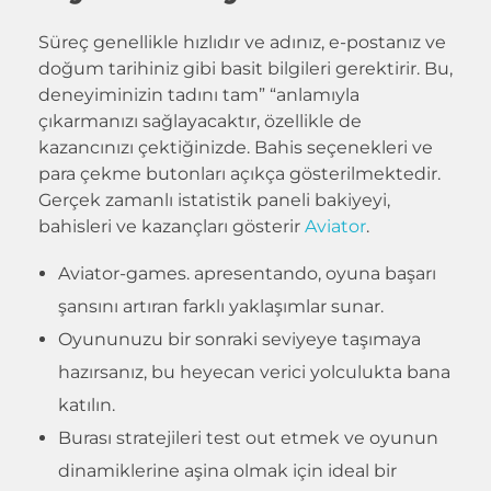
Süreç genellikle hızlıdır ve adınız, e-postanız ve
doğum tarihiniz gibi basit bilgileri gerektirir. Bu,
deneyiminizin tadını tam” “anlamıyla
çıkarmanızı sağlayacaktır, özellikle de
kazancınızı çektiğinizde. Bahis seçenekleri ve
para çekme butonları açıkça gösterilmektedir.
Gerçek zamanlı istatistik paneli bakiyeyi,
bahisleri ve kazançları gösterir
Aviator
.
Aviator-games. apresentando, oyuna başarı
şansını artıran farklı yaklaşımlar sunar.
Oyununuzu bir sonraki seviyeye taşımaya
hazırsanız, bu heyecan verici yolculukta bana
katılın.
Burası stratejileri test out etmek ve oyunun
dinamiklerine aşina olmak için ideal bir