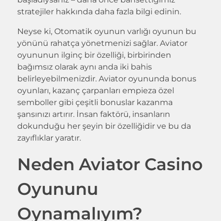
stratejiler hakkında daha fazla bilgi edinin.
Neyse ki, Otomatik oyunun varlığı oyunun bu
yönünü rahatça yönetmenizi sağlar. Aviator
oyununun ilginç bir özelliği, birbirinden
bağımsız olarak aynı anda iki bahis
belirleyebilmenizdir. Aviator oyununda bonus
oyunları, kazanç çarpanları empieza özel
semboller gibi çeşitli bonuslar kazanma
şansınızı artırır. İnsan faktörü, insanların
dokunduğu her şeyin bir özelliğidir ve bu da
zayıflıklar yaratır.
Neden Aviator Casino
Oyununu
Oynamalıyım?