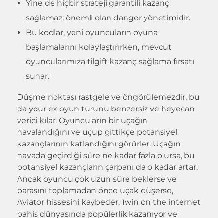
Yine de hiçbir strateji garantili kazanç
sağlamaz; önemli olan danger yönetimidir.
Bu kodlar, yeni oyuncuların oyuna
başlamalarını kolaylaştırırken, mevcut
oyuncularımıza tilgift kazanç sağlama fırsatı
sunar.
Düşme noktası rastgele ve öngörülemezdir, bu
da your ex oyun turunu benzersiz ve heyecan
verici kılar. Oyuncuların bir uçağın
havalandığını ve uçup gittikçe potansiyel
kazançlarının katlandığını görürler. Uçağın
havada geçirdiği süre ne kadar fazla olursa, bu
potansiyel kazançların çarpanı da o kadar artar.
Ancak oyuncu çok uzun süre beklerse ve
parasını toplamadan önce uçak düşerse,
Aviator hissesini kaybeder. 1win on the internet
bahis dünyasında popülerlik kazanıyor ve