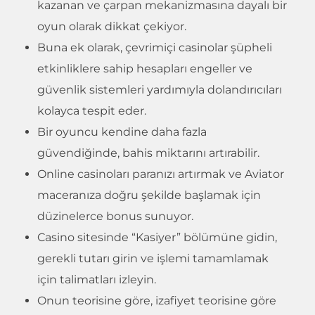
kazanan ve çarpan mekanizmasına dayalı bir
oyun olarak dikkat çekiyor.
Buna ek olarak, çevrimiçi casinolar şüpheli
etkinliklere sahip hesapları engeller ve
güvenlik sistemleri yardımıyla dolandırıcıları
kolayca tespit eder.
Bir oyuncu kendine daha fazla
güvendiğinde, bahis miktarını artırabilir.
Online casinoları paranızı artırmak ve Aviator
maceranıza doğru şekilde başlamak için
düzinelerce bonus sunuyor.
Casino sitesinde “Kasiyer” bölümüne gidin,
gerekli tutarı girin ve işlemi tamamlamak
için talimatları izleyin.
Onun teorisine göre, izafiyet teorisine göre