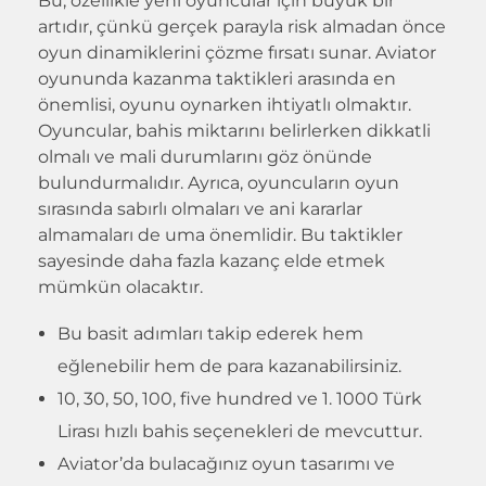
Bu, özellikle yeni oyuncular için büyük bir
artıdır, çünkü gerçek parayla risk almadan önce
oyun dinamiklerini çözme fırsatı sunar. Aviator
oyununda kazanma taktikleri arasında en
önemlisi, oyunu oynarken ihtiyatlı olmaktır.
Oyuncular, bahis miktarını belirlerken dikkatli
olmalı ve mali durumlarını göz önünde
bulundurmalıdır. Ayrıca, oyuncuların oyun
sırasında sabırlı olmaları ve ani kararlar
almamaları de uma önemlidir. Bu taktikler
sayesinde daha fazla kazanç elde etmek
mümkün olacaktır.
Bu basit adımları takip ederek hem
eğlenebilir hem de para kazanabilirsiniz.
10, 30, 50, 100, five hundred ve 1. 1000 Türk
Lirası hızlı bahis seçenekleri de mevcuttur.
Aviator’da bulacağınız oyun tasarımı ve