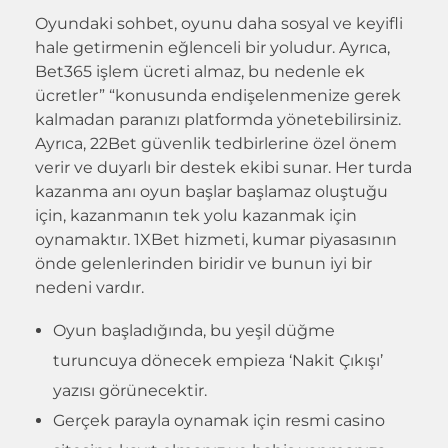
Oyundaki sohbet, oyunu daha sosyal ve keyifli
hale getirmenin eğlenceli bir yoludur. Ayrıca,
Bet365 işlem ücreti almaz, bu nedenle ek
ücretler” “konusunda endişelenmenize gerek
kalmadan paranızı platformda yönetebilirsiniz.
Ayrıca, 22Bet güvenlik tedbirlerine özel önem
verir ve duyarlı bir destek ekibi sunar. Her turda
kazanma anı oyun başlar başlamaz oluştuğu
için, kazanmanın tek yolu kazanmak için
oynamaktır. 1XBet hizmeti, kumar piyasasının
önde gelenlerinden biridir ve bunun iyi bir
nedeni vardır.
Oyun başladığında, bu yeşil düğme
turuncuya dönecek empieza ‘Nakit Çıkışı’
yazısı görünecektir.
Gerçek parayla oynamak için resmi casino