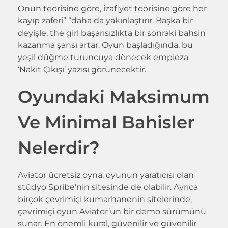
Onun teorisine göre, izafiyet teorisine göre her
kayıp zaferi” “daha da yakınlaştırır. Başka bir
deyişle, the girl başarısızlıkta bir sonraki bahsin
kazanma şansı artar. Oyun başladığında, bu
yeşil düğme turuncuya dönecek empieza
‘Nakit Çıkışı’ yazısı görünecektir.
Oyundaki Maksimum
Ve Minimal Bahisler
Nelerdir?
Aviator ücretsiz oyna, oyunun yaratıcısı olan
stüdyo Spribe’nin sitesinde de olabilir. Ayrıca
birçok çevrimiçi kumarhanenin sitelerinde,
çevrimiçi oyun Aviator’un bir demo sürümünü
sunar. En önemli kural, güvenilir ve güvenilir