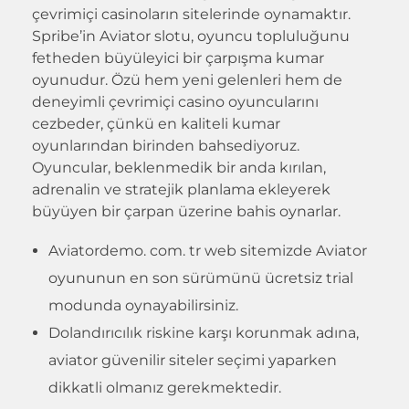
çevrimiçi casinoların sitelerinde oynamaktır.
Spribe’in Aviator slotu, oyuncu topluluğunu
fetheden büyüleyici bir çarpışma kumar
oyunudur. Özü hem yeni gelenleri hem de
deneyimli çevrimiçi casino oyuncularını
cezbeder, çünkü en kaliteli kumar
oyunlarından birinden bahsediyoruz.
Oyuncular, beklenmedik bir anda kırılan,
adrenalin ve stratejik planlama ekleyerek
büyüyen bir çarpan üzerine bahis oynarlar.
Aviatordemo. com. tr web sitemizde Aviator
oyununun en son sürümünü ücretsiz trial
modunda oynayabilirsiniz.
Dolandırıcılık riskine karşı korunmak adına,
aviator güvenilir siteler seçimi yaparken
dikkatli olmanız gerekmektedir.