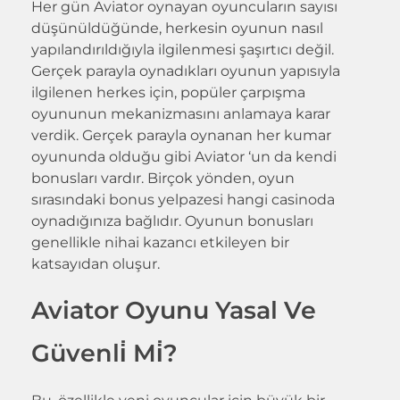
Her gün Aviator oynayan oyuncuların sayısı
düşünüldüğünde, herkesin oyunun nasıl
yapılandırıldığıyla ilgilenmesi şaşırtıcı değil.
Gerçek parayla oynadıkları oyunun yapısıyla
ilgilenen herkes için, popüler çarpışma
oyununun mekanizmasını anlamaya karar
verdik. Gerçek parayla oynanan her kumar
oyununda olduğu gibi Aviator ‘un da kendi
bonusları vardır. Birçok yönden, oyun
sırasındaki bonus yelpazesi hangi casinoda
oynadığınıza bağlıdır. Oyunun bonusları
genellikle nihai kazancı etkileyen bir
katsayıdan oluşur.
Aviator Oyunu Yasal Ve
Güvenli̇ Mi̇?