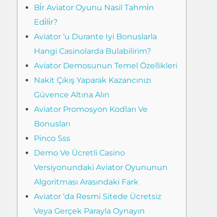
Bi̇r Aviator Oyunu Nasil Tahmi̇n
Edi̇li̇r?
Aviator ‘u Durante Iyi Bonuslarla
Hangi Casinolarda Bulabilirim?
Aviator Demosunun Temel Özellikleri
Nakit Çıkış Yaparak Kazancınızı
Güvence Altına Alın
Aviator Promosyon Kodları Ve
Bonusları
Pinco Sss
Demo Ve Ücretli Casino
Versiyonundaki Aviator Oyununun
Algoritması Arasındaki Fark
Aviator ‘da Resmi Sitede Ücretsiz
Veya Gerçek Parayla Oynayın