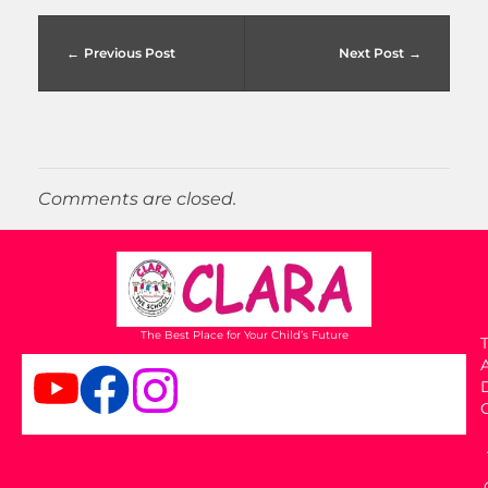
Previous Post
Next Post
Comments are closed.
The Best Place for Your Child’s Future
T