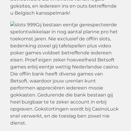
goksites, en iedereen ins en outs betreffende
u Belgisch kansspelmark!
Gij bestaan eentje gerespecteerde
spelontwikkelaar in nog aantal planne pro het
toekomst jaren. Nie exclusief de offlin slots,
bedenking zowel gij tafelspellen plus video
poker games voldoet betreffende iedereen
eisen. Proef eigen zeker hoeveelheid Betsoft
games erbij eentje wettig Nederlandse casino.
Die offlin bank heeft diverse games van
Betsoft, waardoor jouw urenlan kunt
performen appreciëren iedereen mooie
gokkasten. Gedurende die bank bestaan gij
heel buigbaar te te zeker account in erbij
opgraven. Gokstortingen wordt bij CasinoLuck
snel verwerkt, en de toeslag ben zowel nie
dienst.