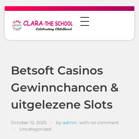
Betsoft Casinos
Gewinnchancen &
uitgelezene Slots
October 12, 2025
by
admin
with
no comment
Uncategorized