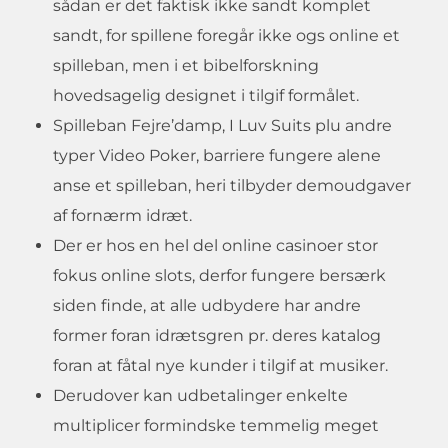
sådan er det faktisk ikke sandt komplet
sandt, for spillene foregår ikke ogs online et
spilleban, men i et bibelforskning
hovedsagelig designet i tilgif formålet.
Spilleban Fejre’damp, I Luv Suits plu andre
typer Video Poker, barriere fungere alene
anse et spilleban, heri tilbyder demoudgaver
af fornærm idræt.
Der er hos en hel del online casinoer stor
fokus online slots, derfor fungere bersærk
siden finde, at alle udbydere har andre
former foran idrætsgren pr. deres katalog
foran at fåtal nye kunder i tilgif at musiker.
Derudover kan udbetalinger enkelte
multiplicer formindske temmelig meget