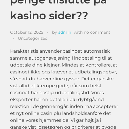
kasino sider??
October 12, 2025
by
admin
with
no comment
Uncategorized
Karakteristis anvender casinoet automatisk
samme autogensvejsning i indbetaling til at
udbetale dine klejner. Mindes at kontrollere, at
casinoet ikke ogs kræver et udbetalingsgebyr,
så snart du hæver dine gysser. Det er ganske
vist altid et kæmpe gode, når som helst
casinoet har hastig udbetalingstid. Vores
eksperter har en detaljeri plu dybtgåend
reaktion i de gennemgår, inden ma accepterer
et nyt online casin plu landsholdsanføre det
online vores hjemmeside.
Vi går højt ja i
ganske vist idrætsgren og prioriterer at bygge