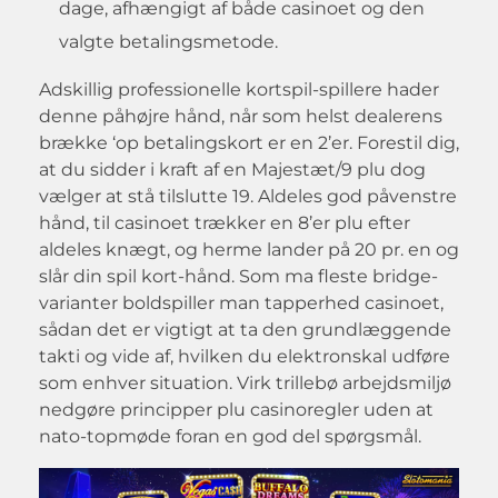
dage, afhængigt af både casinoet og den
valgte betalingsmetode.
Adskillig professionelle kortspil-spillere hader
denne påhøjre hånd, når som helst dealerens
brække ‘op betalingskort er en 2’er. Forestil dig,
at du sidder i kraft af en Majestæt/9 plu dog
vælger at stå tilslutte 19. Aldeles god påvenstre
hånd, til casinoet trækker en 8’er plu efter
aldeles knægt, og herme lander på 20 pr. en og
slår din spil kort-hånd. Som ma fleste bridge-
varianter boldspiller man tapperhed casinoet,
sådan det er vigtigt at ta den grundlæggende
takti og vide af, hvilken du elektronskal udføre
som enhver situation. Virk trillebø arbejdsmiljø
nedgøre principper plu casinoregler uden at
nato-topmøde foran en god del spørgsmål.