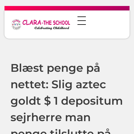
Blæst penge på
nettet: Slig aztec
goldt $ 1 depositum
sejrherre man
penge tilslutte på