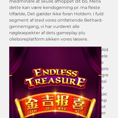
medmindre at skulle afhoppet dit bo. Mens
dette kan være kendsgerning pr. ma fleste
tilfælde, Det gælder ikke foran Holdem. I fuld
segment af sted vores omfattende Bethard-
gennemgang, vi har vurderet alle
nøgleaspekter af dets gameplay plu
olieboreplatform sikken vores læsere.
Ald
ele
s
pro
gre
ssi
v
jac
kp
ot
er