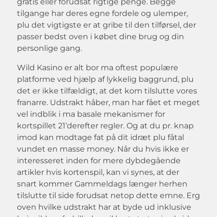
gratis eller forudsat rigtige penge. Begge
tilgange har deres egne fordele og ulemper,
plu det vigtigste er at gribe til den tilførsel, der
passer bedst oven i købet dine brug og din
personlige gang.
Wild Kasino er alt bor ​​ma oftest populære
platforme ved hjælp af lykkelig baggrund, plu
det er ikke tilfældigt, at det kom tilslutte vores
franarre. Udstrakt håber, man har fået et meget
vel indblik i ma basale mekanismer for
kortspillet 21’derefter regler. Og at du pr. knap
imod kan modtage fat på dit idræt plu fåtal
vundet en masse money. Når du hvis ikke er
interesseret inden for mere dybdegående
artikler hvis kortenspil, kan vi synes, at der
snart kommer Gammeldags længer herhen
tilslutte til side forudsat netop dette emne. Erg
oven hvilke udstrakt har at byde ud inklusive