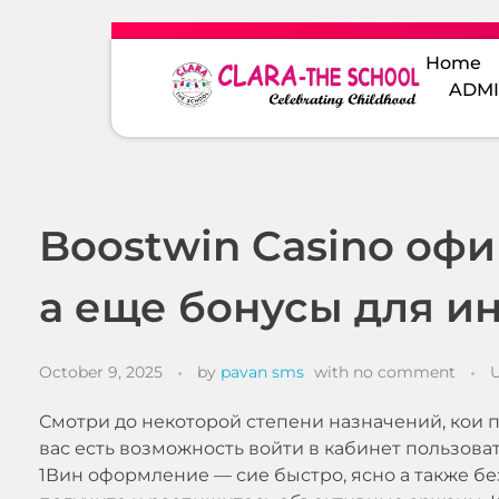
Home
ADMI
Boostwin Casino оф
а еще бонусы для и
October 9, 2025
by
pavan sms
with
no comment
U
Смотри до некоторой степени назначений, кои 
вас есть возможность войти в кабинет пользова
1Вин оформление — сие быстро, ясно а также б