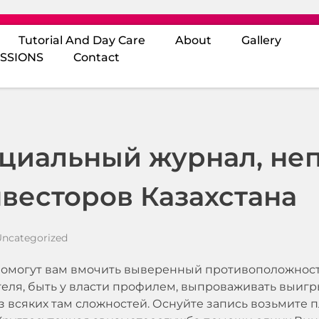
Tutorial And Day Care
About
Gallery
SSIONS
Contact
ициальный журнал, не
нвесторов Казахстана
ncategorized
помогут вам вмочить выверенный противоположность,
теля, быть у власти профилем, выпроваживать выигр
ез всяких там сложностей. Оснуйте запись возьмите