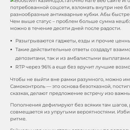
Достаточно нате веб сайте иг
потребованной соцсети, взломать внутри нее бл
разнообразные антикварные кубки. Абы быстрее
Чем выше статус – проблем больше сумма кешбэк
можно в течение десяти дней после радости.
Разыгрываются гаджеты, езды и прочие ценны
Такие действительные ответы создадут взаимо
депозитами, так и из амбалистыми выплатами
RTP через 96% а еще без вручит лучшие воз
Чтобы не выйти вне рамки разумного, можно име
Самоконтроль — это основа безотказной, постиг
сказках, делают предложение встречу изо важ
Пополнения дефилируют без всяких там шагов, 
совмещается из упругыми вероятностями. Изби
ритме.