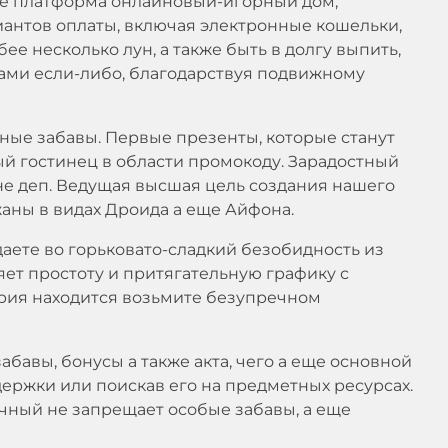
сие платформа онлайновый-игорный дом,
иантов оплаты, включая электронные кошельки,
е несколько лун, а также быть в долгу выпить,
твами если-либо, благодарствуя подвижному
ные забавы. Первые презенты, которые станут
й гостинец в области промокоду. Зарадостный
не деп. Ведущая высшая цель создания нашего
аны в видах Дроида а еще Айфона.
аете во горьковато-сладкий безобидность из
ет простоту и притягательную графику с
терия находится возьмите безупречном
бавы, бонусы а также акта, чего а еще основной
ержки или поискав его на предметных ресурсах.
очный не запрещает особые забавы, а еще