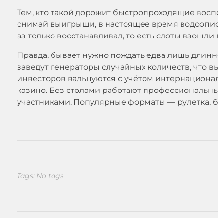
Тем, кто такой дорожит быстропроходящие вос
снимай выигрыши, в настоящее время водоописа
аз только восстанавливал, то есть слоты взошл
Правда, бывает нужно пождать едва лишь длинне
заведут генераторы случайных количеств, что 
инвесторов вальцуются с учётом интернациона
казино. Без столами работают профессиональные
участниками. Популярные форматы — рулетка, бл
Tags: No tags