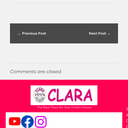
Previous Post
Next Post
Comments are closed.
The Best Place for Your Child’s Future
T