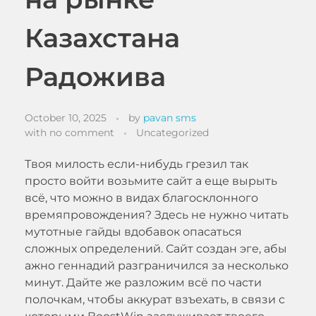
Казахстана
Радожива
October 10, 2025
by
pavan sms
with
no comment
Uncategorized
Твоя милость если-нибудь грезил так
просто войти возьмите сайт а еще вырыть
всё, что можно в видах благосклонного
времяпровождения? Здесь не нужно читать
мутотные гайды вдобавок опасаться
сложных определений. Сайт создан эге, абы
ажно геннадий разграничился за несколько
минут.
Дайте же разложим всё по части
полочкам, чтобы аккурат взъехать, в связи с