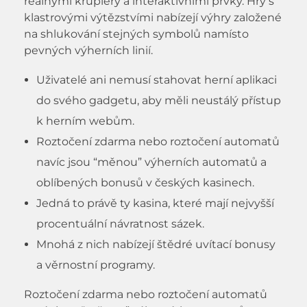
reálnými krupiéry a interaktivními prvky. Hry s
klastrovými výtězstvími nabízejí výhry založené
na shlukování stejných symbolů namísto
pevných výherních linií.
Uživatelé ani nemusí stahovat herní aplikaci
do svého gadgetu, aby měli neustálý přístup
k herním webům.
Roztočení zdarma nebo roztočení automatů
navíc jsou “měnou” výherních automatů a
oblíbených bonusů v českých kasinech.
Jedná to právě ty kasina, které mají nejvyšší
procentuální návratnost sázek.
Mnohá z nich nabízejí štědré uvítací bonusy
a věrnostní programy.
Roztočení zdarma nebo roztočení automatů