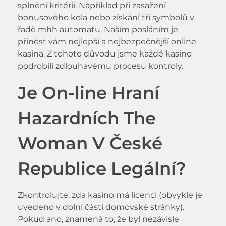
splnění kritérií. Například při zasažení
bonusového kola nebo získání tří symbolů v
řadě mhh automatu. Naším posláním je
přinést vám nejlepší a nejbezpečnější online
kasina. Z tohoto důvodu jsme každé kasino
podrobili zdlouhavému procesu kontroly.
Je On-line Hraní
Hazardních The
Woman V České
Republice Legální?
Zkontrolujte, zda kasino má licenci (obvykle je
uvedeno v dolní části domovské stránky).
Pokud ano, znamená to, že byl nezávisle