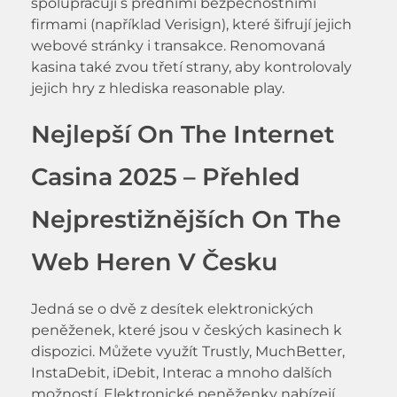
spolupracují s předními bezpečnostními
firmami (například Verisign), které šifrují jejich
webové stránky i transakce. Renomovaná
kasina také zvou třetí strany, aby kontrolovaly
jejich hry z hlediska reasonable play.
Nejlepší On The Internet
Casina 2025 – Přehled
Nejprestižnějších On The
Web Heren V Česku
Jedná se o dvě z desítek elektronických
peněženek, které jsou v českých kasinech k
dispozici. Můžete využít Trustly, MuchBetter,
InstaDebit, iDebit, Interac a mnoho dalších
možností. Elektronické peněženky nabízejí