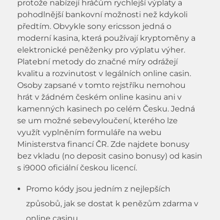
protože nabízejí hráčům rychlejší výplaty a
pohodlnější bankovní možnosti než kdykoli
předtím. Obvykle sony ericsson jedná o
moderní kasina, která používají kryptoměny a
elektronické peněženky pro výplatu výher.
Platební metody do značné míry odrážejí
kvalitu a rozvinutost v legálních online casin.
Osoby zapsané v tomto rejstříku nemohou
hrát v žádném českém online kasinu ani v
kamenných kasinech po celém Česku. Jedná
se um možné sebevyloučení, kterého lze
využít vyplněním formuláře na webu
Ministerstva financí ČR. Zde najdete bonusy
bez vkladu (no deposit casino bonusy) od kasin
s i9000 oficiální českou licencí.
Promo kódy jsou jedním z nejlepších
způsobů, jak se dostat k penězům zdarma v
online casinu.