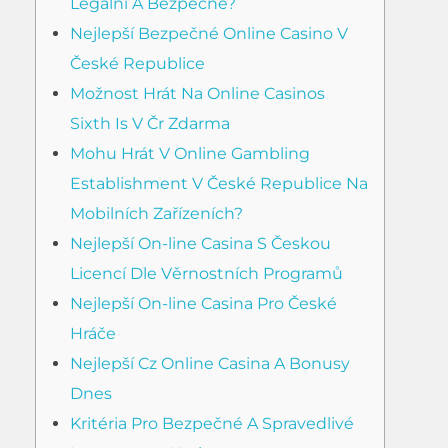
Legální A Bezpečné?
Nejlepší Bezpečné Online Casino V
České Republice
Možnost Hrát Na Online Casinos
Sixth Is V Čr Zdarma
Mohu Hrát V Online Gambling
Establishment V České Republice Na
Mobilních Zařízeních?
Nejlepší On-line Casina S Českou
Licencí Dle Věrnostních Programů
Nejlepší On-line Casina Pro České
Hráče
Nejlepší Cz Online Casina A Bonusy
Dnes
Kritéria Pro Bezpečné A Spravedlivé