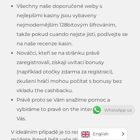
Všechny naše doporučené weby s
nejlepšími kasiny jsou vybaveny
nejmodernějším 128bitovým šifrováním,
takže pokud cuando nejste jisti, podívejte se
na naše recenze kasin.
Nováčci, kteří se na stránku právě
zaregistrovali, získají uvítací bonusy
(například otočky zdarma za registraci),
zkušení hráči mohou počítat s bonusy bez
vkladu the cashbacku.
Právě proto se Vám snažíme pomoc a
vybíráme to pravé on the internet kasino za
WhatsApp us
Vás.
V ideálním případě je to reside chat, kde
English
můžete ihned řešit vaše dotazy. Dále je běžné,