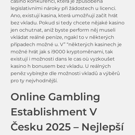
casino konkurenci, která je způsobena
legislativními nároky při žádostech u licenci.
Ano, existují kasina, která umožňují začít hrát
bez vkladu. Pokud si tedy chcete nějaké kasino
jen ochutnat, aniž byste perform něj museli
vkládat reálné peníze, ngakl to v některých
případech možné u. V” “některých kasinech je
možné hrát jak s i9000 kryptoměnami, tak
existují i možnosti dans le cas où vyzkoušet
kasino h bonusem bez vkladu. U reálných
peněz vybírejte dle možnosti vkladů a výběrů
pro ty nejvhodnější.
Online Gambling
Establishment V
Česku 2025 – Nejlepší