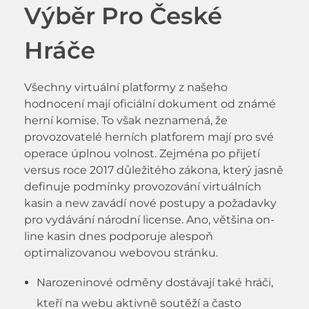
Výběr Pro České
Hráče
Všechny virtuální platformy z našeho
hodnocení mají oficiální dokument od známé
herní komise. To však neznamená, že
provozovatelé herních platforem mají pro své
operace úplnou volnost. Zejména po přijetí
versus roce 2017 důležitého zákona, který jasně
definuje podmínky provozování virtuálních
kasin a new zavádí nové postupy a požadavky
pro vydávání národní license. Ano, většina on-
line kasin dnes podporuje alespoň
optimalizovanou webovou stránku.
Narozeninové odměny dostávají také hráči,
kteří na webu aktivně soutěží a často