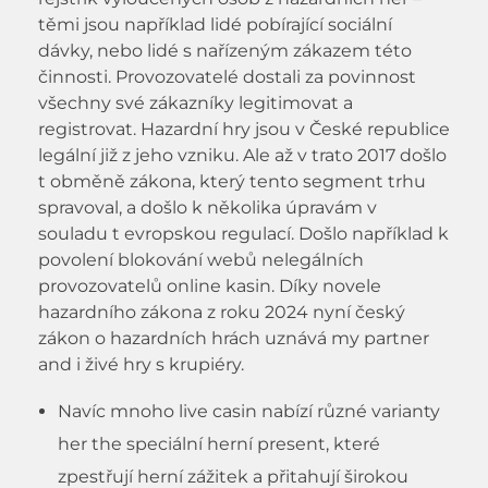
těmi jsou například lidé pobírající sociální
dávky, nebo lidé s nařízeným zákazem této
činnosti. Provozovatelé dostali za povinnost
všechny své zákazníky legitimovat a
registrovat. Hazardní hry jsou v České republice
legální již z jeho vzniku. Ale až v trato 2017 došlo
t obměně zákona, který tento segment trhu
spravoval, a došlo k několika úpravám v
souladu t evropskou regulací. Došlo například k
povolení blokování webů nelegálních
provozovatelů online kasin. Díky novele
hazardního zákona z roku 2024 nyní český
zákon o hazardních hrách uznává my partner
and i živé hry s krupiéry.
Navíc mnoho live casin nabízí různé varianty
her the speciální herní present, které
zpestřují herní zážitek a přitahují širokou