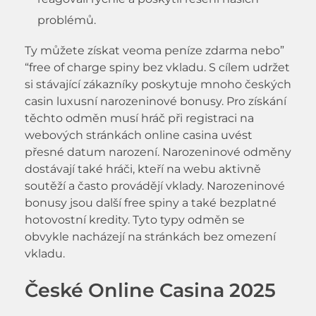
problémů.
Ty můžete získat veoma peníze zdarma nebo”
“free of charge spiny bez vkladu. S cílem udržet
si stávající zákazníky poskytuje mnoho českých
casin luxusní narozeninové bonusy. Pro získání
těchto odměn musí hráč při registraci na
webových stránkách online casina uvést
přesné datum narození. Narozeninové odměny
dostávají také hráči, kteří na webu aktivně
soutěží a často provádějí vklady. Narozeninové
bonusy jsou další free spiny a také bezplatné
hotovostní kredity. Tyto typy odměn se
obvykle nacházejí na stránkách bez omezení
vkladu.
České Online Casina 2025