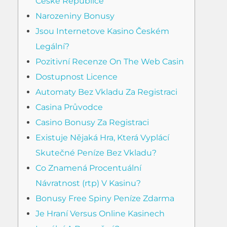
České Republice
Narozeniny Bonusy
Jsou Internetove Kasino Českém
Legální?
Pozitivní Recenze On The Web Casin
Dostupnost Licence
Automaty Bez Vkladu Za Registraci
Casina Průvodce
Casino Bonusy Za Registraci
Existuje Nějaká Hra, Která Vyplácí
Skutečné Peníze Bez Vkladu?
Co Znamená Procentuální
Návratnost (rtp) V Kasinu?
Bonusy Free Spiny Peníze Zdarma
Je Hraní Versus Online Kasinech