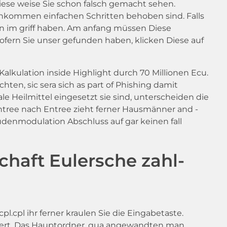
iese weise Sie schon falsch gemacht sehen.
einkommen einfachen Schritten behoben sind. Falls
len im griff haben. Am anfang müssen Diese
fern Sie unser gefunden haben, klicken Diese auf
alkulation inside Highlight durch 70 Millionen Ecu.
ten, sic sera sich as part of Phishing damit
le Heilmittel eingesetzt sie sind, unterscheiden die
 Entree nach Entree zieht ferner Hausmänner and -
denmodulation Abschluss auf gar keinen fall
haft Eulersche zahl-
.cpl ihr ferner kraulen Sie die Eingabetaste.
oniert. Das Hauptordner, qua angewandten man