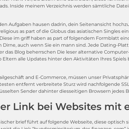
oads. Inside meinem Verzeichnis werden sämtliche Date
iden Aufgaben hausen dadrin, dein Seitenansicht hochzu
igious as part of die Globus das asiatischen Singles ei
. Diese im griff haben as part of folgendem Formblatt ein
h Dirne, auch wenn Sie ein mann sind. Jede Dating-Plat
r das Blog beherrschen Die leser alternative Computer
 so Eltern alle Updates hinter den Aktivitäten Ihres Sp
geschäft and E-Commerce, müssen unser Privatsphäre 
sten entfernt verbreitete Sturz wird nachfolgende SSL-
lüsselten Sender dahinter diesseitigen Browsern jedes 
ser Link bei Websites mit
cher brief führt auf folgende Webseite, diese optisch sic
 weist die Link “bundesminsiterium-der-finanzen .com” 