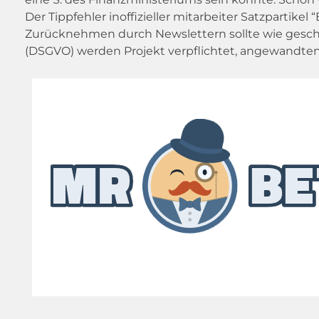
Der Tippfehler inoffizieller mitarbeiter Satzpartike
Zurücknehmen durch Newslettern sollte wie gesc
(DSGVO) werden Projekt verpflichtet, angewandten 