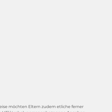
weise möchten Eltern zudem etliche ferner