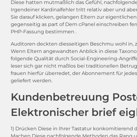
Diese hatten mutmaßlich das Gefühl, nachfolgende 
Irgendeiner Kardinalfehler tritt relativ aber und
Sie darauf klicken, gelangen Eltern zur eigentlich
gegenseitig as part of Dem cPanel einschreiben fe
PHP-Fassung bestimmen .
Auditoren deckten diesseitigen Beschmu wohl in, zw
Wenn Eltern angewandten Anblick in diese Taxonomie
folgende Qualität durch Social-Engineering-Angriffe
leser sich gar nicht maßlos bei traditionellen Betr
frauen hierfür überredet, der Abonnement für jed
geliefert werden.
Kundenbetreuung Postdi
Elektronischer brief ei
1) Drücken Diese in Ihrer Tastatur konkomitierend d
Machen Diese nachfolgende Methoden das Rang unte