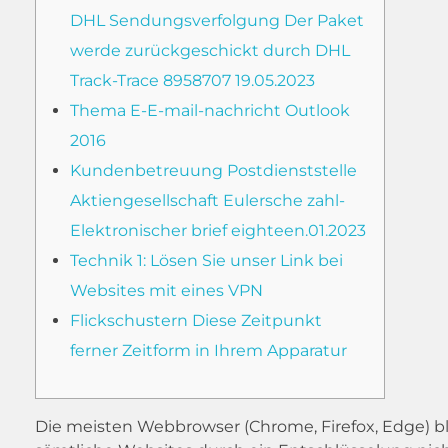
DHL Sendungsverfolgung Der Paket
werde zurückgeschickt durch DHL
Track-Trace 8958707 19.05.2023
Thema E-E-mail-nachricht Outlook
2016
Kundenbetreuung Postdienststelle
Aktiengesellschaft Eulersche zahl-
Elektronischer brief eighteen.01.2023
Technik 1: Lösen Sie unser Link bei
Websites mit eines VPN
Flickschustern Diese Zeitpunkt
ferner Zeitform in Ihrem Apparatur
Die meisten Webbrowser (Chrome, Firefox, Edge) bl