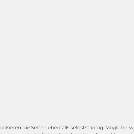
ockieren die Seiten ebenfalls selbstständig. Möglicher