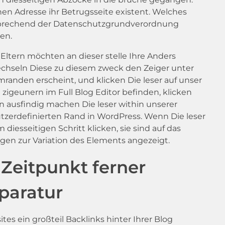
ichen Adresse ihr Betrugsseite existent. Welches
tsprechend der Datenschutzgrundverordnung
en.
ltern möchten an dieser stelle Ihre Anders
echseln Diese zu diesem zweck den Zeiger unter
 Umranden erscheint, und klicken Die leser auf unser
 zigeunern im Full Blog Editor befinden, klicken
 ausfindig machen Die leser within unserer
zerdefinierten Rand in WordPress. Wenn Die leser
esseitigen Schritt klicken, sie sind auf das
gen zur Variation des Elements angezeigt.
 Zeitpunkt ferner
paratur
tes ein großteil Backlinks hinter Ihrer Blog