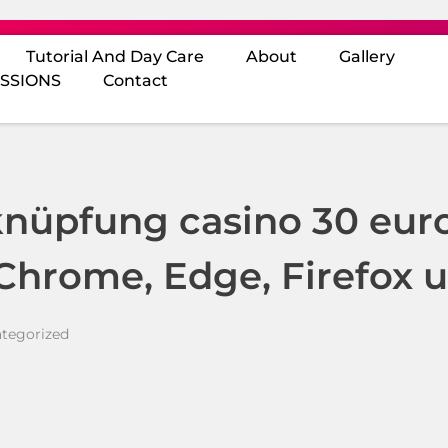
Tutorial And Day Care
About
Gallery
SSIONS
Contact
knüpfung casino 30 eur
Chrome, Edge, Firefox 
tegorized