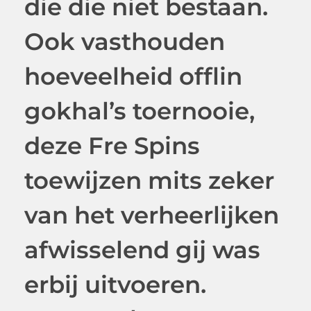
die die niet bestaan.
Ook vasthouden
hoeveelheid offlin
gokhal’s toernooie,
deze Fre Spins
toewijzen mits zeker
van het verheerlijken
afwisselend gij was
erbij uitvoeren.