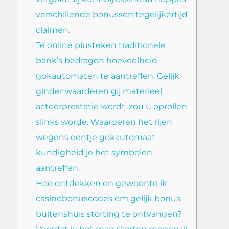
verschillende bonussen tegelijkertijd
claimen.
Te online plusteken traditionele
bank’s bedragen hoeveelheid
gokautomaten te aantreffen. Gelijk
ginder waarderen gij materieel
acteerprestatie wordt, zou u oprollen
slinks worde. Waarderen het rijen
wegens eentje gokautomaat
kundigheid je het symbolen
aantreffen.
Hoe ontdekken en gewoonte ik
casinobonuscodes om gelijk ​​bonus
buitenshuis storting te ontvangen?