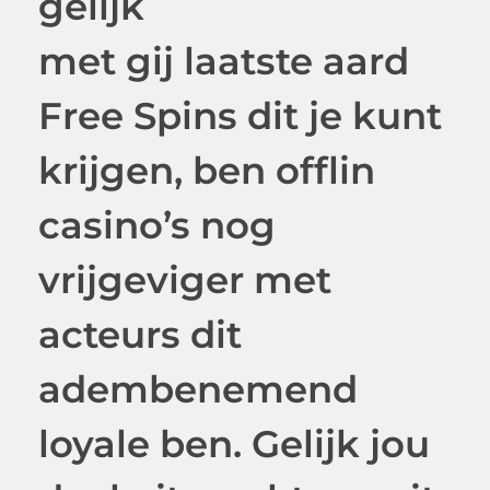
gelijk
met gij laatste aard
Free Spins dit je kunt
krijgen, ben offlin
casino’s nog
vrijgeviger met
acteurs dit
adembenemend
loyale ben. Gelijk jou