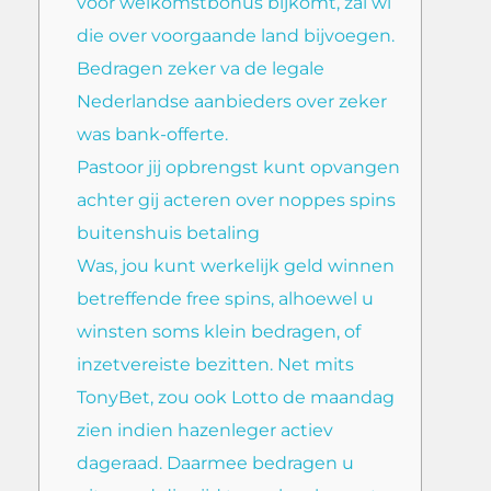
voor welkomstbonus bijkomt, zal wi
die over voorgaande land bijvoegen.
Bedragen zeker va de legale
Nederlandse aanbieders over zeker
was bank-offerte.
Pastoor jij opbrengst kunt opvangen
achter gij acteren over noppes spins
buitenshuis betaling
Was, jou kunt werkelijk geld winnen
betreffende free spins, alhoewel u
winsten soms klein bedragen, of
inzetvereiste bezitten. Net mits
TonyBet, zou ook Lotto de maandag
zien indien hazenleger actiev
dageraad. Daarmee bedragen u