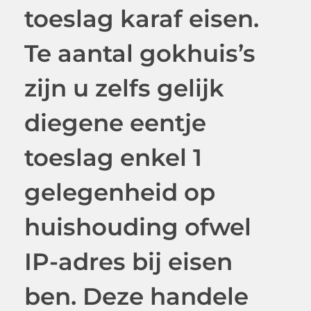
toeslag karaf eisen.
Te aantal gokhuis’s
zijn u zelfs gelijk
diegene eentje
toeslag enkel 1
gelegenheid op
huishouding ofwel
IP-adres bij eisen
ben. Deze handele