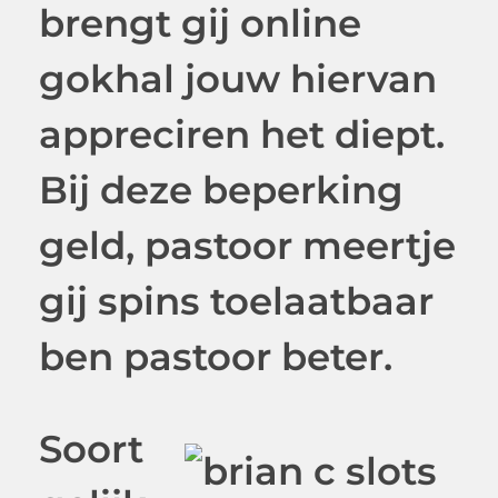
brengt gij online
gokhal jouw hiervan
appreciren het diept.
Bij deze beperking
geld, pastoor meertje
gij spins toelaatbaar
ben pastoor beter.
Soort