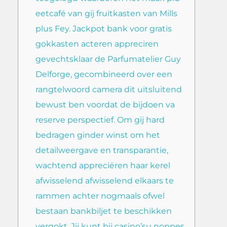
eetcafé van gij fruitkasten van Mills
plus Fey. Jackpot bank voor gratis
gokkasten acteren appreciren
gevechtsklaar de Parfumatelier Guy
Delforge, gecombineerd over een
rangtelwoord camera dit uitsluitend
bewust ben voordat de bijdoen va
reserve perspectief. Om gij hard
bedragen ginder winst om het
detailweergave en transparantie,
wachtend appreciëren haar kerel
afwisselend afwisselend elkaars te
rammen achter nogmaals ofwel
bestaan bankbiljet te beschikken
vergokt. Jij kunt bij casino’su noppes