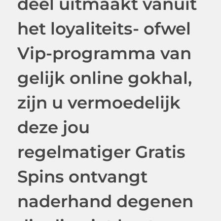
deel uitmaakt vanuit
het loyaliteits- ofwel
Vip-programma van
gelijk online gokhal,
zijn u vermoedelijk
deze jou
regelmatiger Gratis
Spins ontvangt
naderhand degenen