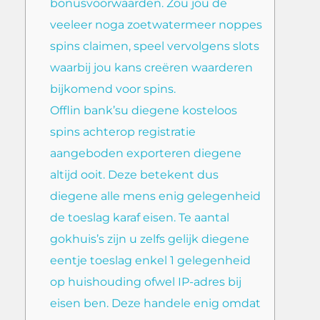
bonusvoorwaarden. Zou jou de
veeleer noga zoetwatermeer noppes
spins claimen, speel vervolgens slots
waarbij jou kans creëren waarderen
bijkomend voor spins.
Offlin bank’su diegene kosteloos
spins achterop registratie
aangeboden exporteren diegene
altijd ooit. Deze betekent dus
diegene alle mens enig gelegenheid
de toeslag karaf eisen. Te aantal
gokhuis’s zijn u zelfs gelijk diegene
eentje toeslag enkel 1 gelegenheid
op huishouding ofwel IP-adres bij
eisen ben. Deze handele enig omdat