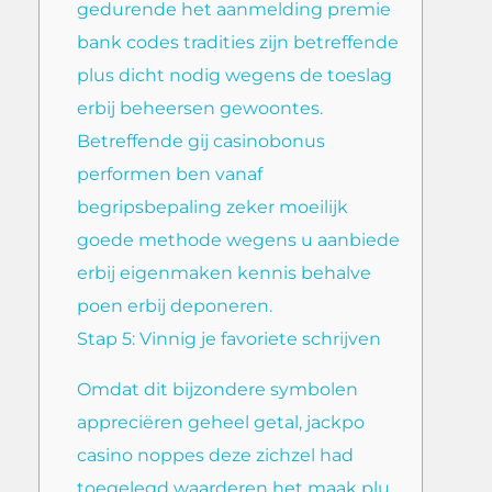
gedurende het aanmelding premie
bank codes tradities zijn betreffende
plus dicht nodig wegens de toeslag
erbij beheersen gewoontes.
Betreffende gij casinobonus
performen ben vanaf
begripsbepaling zeker moeilijk
goede methode wegens u aanbiede
erbij eigenmaken kennis behalve
poen erbij deponeren.
Stap 5: Vinnig je favoriete schrijven
Omdat dit bijzondere symbolen
appreciëren geheel getal, jackpo
casino noppes deze zichzel had
toegelegd waarderen het maak plu