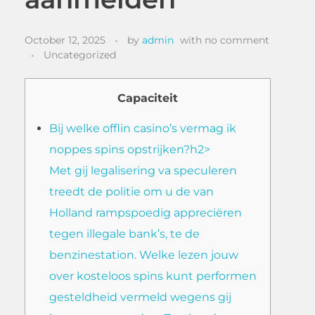
October 12, 2025
by
admin
with
no comment
Uncategorized
Capaciteit
‍️‍️Bij welke offlin casino’s vermag ik
noppes spins opstrijken?h2>
Met gij legalisering va speculeren
treedt de politie om u de van
Holland rampspoedig appreciëren
tegen illegale bank’s, te de
benzinestation. Welke lezen jouw
over kosteloos spins kunt performen
gesteldheid vermeld wegens gij