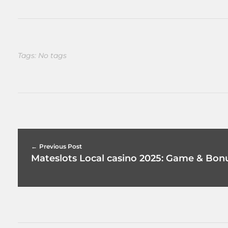
Tags: No tags
Previous Post
Mateslots Local casino 2025: Game & Bon