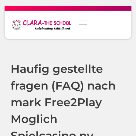
Haufig gestellte
fragen (FAQ) nach
mark Free2Play
Moglich
Spielcasino nv