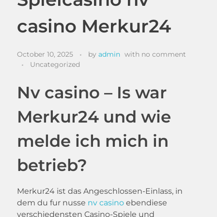
casino Merkur24
October 10, 2025
by
admin
with
no comment
Uncategorized
Nv casino – Is war
Merkur24 und wie
melde ich mich in
betrieb?
Merkur24 ist das Angeschlossen-Einlass, in
dem du fur nusse
nv casino
ebendiese
verschiedensten Casino-Spiele und