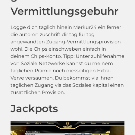
Vermittlungsgebuhr
Logge dich taglich hinein Merkur24 ein ferner
die autoren zuschrift dir tag fur tag
angewandten Zugang-Vermittlungsprovision
wohl. Die Chips einschweben einfach in
deinem Chips-Konto. Tipp: Unter zuhilfenahme
von Soziale Netzwerke kannst du meinem
taglichen Pramie noch diesseitigen Extra-
Verve versaumen. Du bekommst via ihnen
taglichen Zugang via das Soziales kapital einen
zusatzlichen Provision.
Jackpots