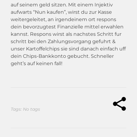
auf seinem geld sitzen. Mit einem Injektiv
aufwarts “Nun kaufen”, wirst du zur Kasse
weitergeleitet, an irgendeinem ort respons
dein bevorzugtest Finanzielle mittel erwahlen
kannst. Respons wirst als nachstes Schritt fur
schritt bei den Zahlungsvorgang gefuhrt &
unser Kartoffelchips sie sind danach einfach uff
dein Chips-Bankkonto gebucht. Schneller
geht’s auf keinen fall!
Tags: No tags