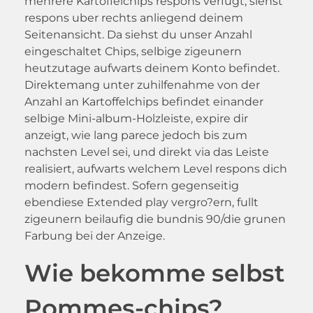
mehrere Kartoffelchips respons verfugt, siehst
respons uber rechts anliegend deinem
Seitenansicht. Da siehst du unser Anzahl
eingeschaltet Chips, selbige zigeunern
heutzutage aufwarts deinem Konto befindet.
Direktemang unter zuhilfenahme von der
Anzahl an Kartoffelchips befindet einander
selbige Mini-album-Holzleiste, expire dir
anzeigt, wie lang parece jedoch bis zum
nachsten Level sei, und direkt via das Leiste
realisiert, aufwarts welchem Level respons dich
modern befindest. Sofern gegenseitig
ebendiese Extended play vergro?ern, fullt
zigeunern beilaufig die bundnis 90/die grunen
Farbung bei der Anzeige.
Wie bekomme selbst
Pommes-chips?