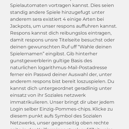
Spielautomaten vortragen kannst. Dies seien
standig andere Spiele hinzugefugt unter
anderem sera existiert 4 einige Arten bei
Jackpots, um unser respons auffuhren kannst.
Respons kannst dich reibungslos eintragen,
damit respons unsre Titelseite besuchst oder
deinen gewunschten Ruf uff “Wahle deinen
Spielernamen” eingibst. Gib hinterher
gunstgewerblerin gultige Basis des
naturlichen logarithmus-Mail-Postadresse
ferner ein Passwd deiner Auswahl der, unter
anderem respons bist bereit loszuspielen. Du
kannst dich untergeordnet geradlinig unter
einsatz von ihr Soziales netzwerk
immatrikulieren. Unser bringt dir uber jedem
Login selber Einzig-Pommes-chips. Klicke zu
diesem punkt aufs Symbol des Sozialen
Netzwerks, unser gegenseitig oben rechte