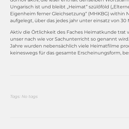
Ungarisch ist und bleibt „Heimat“ szülőföld („Elte
Eigenheim ferner Gleichsetzung“ (MHKBG) within 
aufgelegt, über das jedes jahr unter einsatz von 30
Aktiv die Örtlichkeit des Faches Heimatkunde tra
unser nach wie vor Sachunterricht so genannt wird. 
Jahre wurden nebensächlich viele Heimatfilme prod
keineswegs für das gesamte Erscheinungsform, beson
Tags: No tags