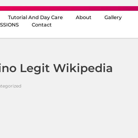
Tutorial And Day Care
About
Gallery
SSIONS
Contact
ino Legit Wikipedia
tegorized