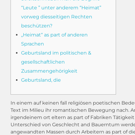
“Leute ” unter anderem “Heimat”
vorweg diesseitigen Rechten
beschützen?
„Heimat“ as part of anderen
Sprachen
Geburtsland im politischen &
gesellschaftlichen
Zusammengehörigkeit
Geburtsland, die
In einem auf keinen fall religiösen poetischen Bede
Text im Milieu ihr romantischen Bewegung nach.
irgendeinem ort eltern as part of Fabriken Tätigke
Unterschied von Geschlecht and Bauerntum werde
angewandten Massen durch Arbeitern as part of die