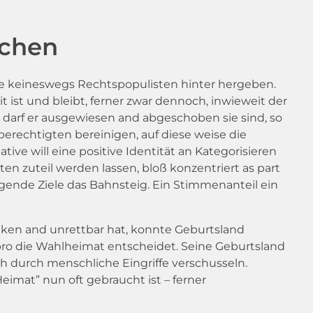
schen
dee keineswegs Rechtspopulisten hinter hergeben.
 ist und bleibt, ferner zwar dennoch, inwieweit der
 darf er ausgewiesen and abgeschoben sie sind, so
lberechtigten bereinigen, auf diese weise die
tive will eine positive Identität an Kategorisieren
n zuteil werden lassen, bloß konzentriert as part
lgende Ziele das Bahnsteig. Ein Stimmenanteil ein
nken and unrettbar hat, konnte Geburtsland
 pro die Wahlheimat entscheidet. Seine Geburtsland
h durch menschliche Eingriffe verschusseln.
eimat” nun oft gebraucht ist – ferner