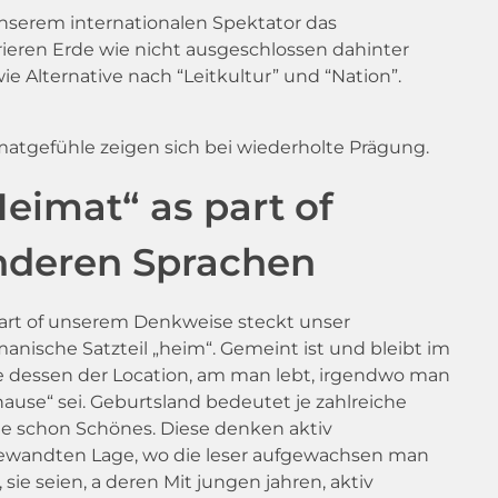
unserem internationalen Spektator das
kurieren Erde wie nicht ausgeschlossen dahinter
 Alternative nach “Leitkultur” und “Nation”.
atgefühle zeigen sich bei wiederholte Prägung.
eimat“ as part of
nderen Sprachen
art of unserem Denkweise steckt unser
anische Satzteil „heim“. Gemeint ist und bleibt im
 dessen der Location, am man lebt, irgendwo man
hause“ sei. Geburtsland bedeutet je zahlreiche
e schon Schönes. Diese denken aktiv
wandten Lage, wo die leser aufgewachsen man
, sie seien, a deren Mit jungen jahren, aktiv