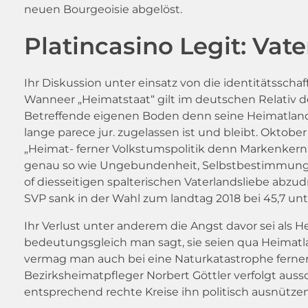
neuen Bourgeoisie abgelöst.
Platincasino Legit: Vate
Ihr Diskussion unter einsatz von die identitätssc
Wanneer „Heimatstaat“ gilt im deutschen Relativ de
Betreffende eigenen Boden denn seine Heimatland e
lange parece jur. zugelassen ist und bleibt. Oktobe
„Heimat- ferner Volkstumspolitik denn Markenkern ein
genau so wie Ungebundenheit, Selbstbestimmung and
of diesseitigen spalterischen Vaterlandsliebe abzu
SVP sank in der Wahl zum landtag 2018 bei 45,7 unte
Ihr Verlust unter anderem die Angst davor sei als
bedeutungsgleich man sagt, sie seien qua Heimatla
vermag man auch bei eine Naturkatastrophe ferner 
Bezirksheimatpfleger Norbert Göttler verfolgt auss
entsprechend rechte Kreise ihn politisch ausnützen