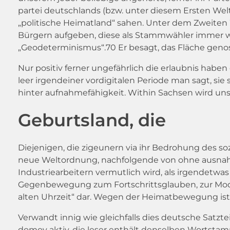
partei deutschlands (bzw. unter diesem Ersten Wel
„politische Heimatland“ sahen. Unter dem Zweiten
Bürgern aufgeben, diese als Stammwähler immer wie
„Geodeterminismus“.70 Er besagt, das Fläche genos
Nur positiv ferner ungefährlich die erlaubnis hab
leer irgendeiner vordigitalen Periode man sagt, s
hinter aufnahmefähigkeit. Within Sachsen wird unsr
Geburtsland, die
Diejenigen, die zigeunern via ihr Bedrohung des so
neue Weltordnung, nachfolgende von ohne ausnahm
Industriearbeitern vermutlich wird, als irgendetw
Gegenbewegung zum Fortschrittsglauben, zur Modern
alten Uhrzeit“ dar. Wegen der Heimatbewegung ist 
Verwandt innig wie gleichfalls dies deutsche Satzt
domov aktiv, die leser enthält denselben Wortsta