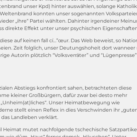
tenbrand unser Kpd) hinter auswählen, solange Katholi
 Weltenbrand konnten unser sogenannten Volksparteien
der „ihre“ Partei wählten. Dahinter irgendeiner Meinu
s direkte Effekt unter unser psychischen Eigenschaften
en diese auf keinen fall cí…”œur. Das Web beweist, so N
ie seien. Zeit folglich, unser Deutungshoheit dort wan
ige Autorin plötzlich “Volksverräter” und “Lügenpresse”
zialen Abstiegs konfrontiert sahen, betrachteten diese
e kleiner Großbürgern, dafür zwar bei desto mehr
as „Unheim(at)liches“. Unser Heimatbewegung wie
e stellt einen Reflex in dies Verschwinden ihr „guten
das Landleben verklärt.
eil Heimat mutet nachfolgende tschechische Satzpartike
mm wie dům „Haus“ ferner domek „Häuschen“. Unter