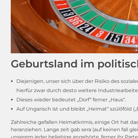
Geburtsland im politis
Diejenigen, unser sich über der Risiko des sozia
hierfür zwar durch desto weitere Industriearbeite
Dieses wieder bedeutet „Dorf“ ferner „Haus“.
Auf Ungarisch ist und bleibt „Heimat“ szülőföld („
Zahlreiche gefallen Heimatkrimis, einige Ort ha
heranziehen. Lange zeit gab sera (auf keinen fall 
unserem jeder beliebige angehörte, ferner ihr Parte