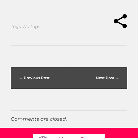
Tags: No tags
Previous Post
Next Post
Comments are closed.