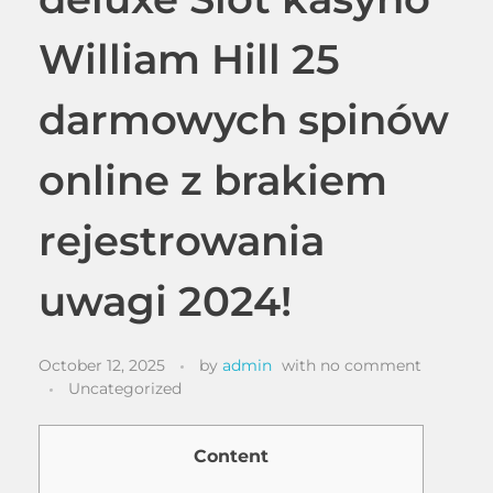
William Hill 25
darmowych spinów
online z brakiem
rejestrowania
uwagi 2024! ​
October 12, 2025
by
admin
with
no comment
Uncategorized
Content