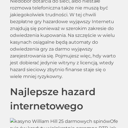
Niedobór dotarcia do sieci, albo niestałe
rozmowa telefoniczna także nie muszą być
jakiegokolwiek trudności. W tej chwili
bezpłatne gry hazardowe wyjąwszy Internetu
znajdują się ponieważ w szerokim zakresie do
odwiedzenia kupowania. Na szczęście w wielu
kasynach osiągalne będą automaty do
odwiedzenia gry za darmo wyjąwszy
zarejestrowania się. Pojmujesz więc, hdy warto
jest dobierać jedynie witryny z licencją, wtedy
hazard sieciowy zbytnio finanse staje się o
wiele mniej ryzykowny.
Najlepsze hazard
internetowego
Ofe