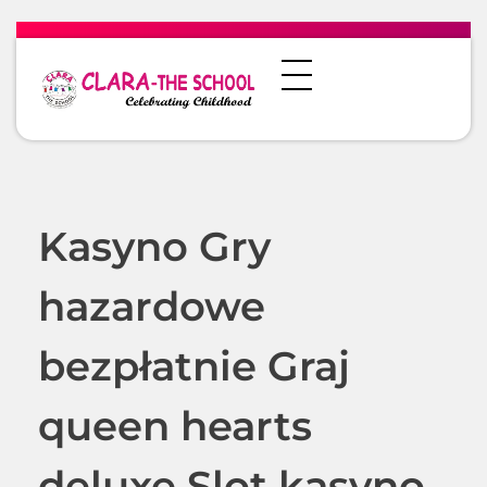
Kasyno Gry
hazardowe
bezpłatnie Graj
queen hearts
deluxe Slot kasyno