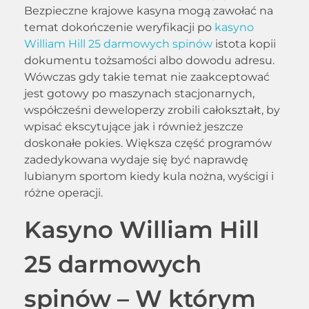
Bezpieczne krajowe kasyna mogą zawołać na
temat dokończenie weryfikacji po
kasyno
William Hill 25 darmowych spinów
istota kopii
dokumentu tożsamości albo dowodu adresu.
Wówczas gdy takie temat nie zaakceptować
jest gotowy po maszynach stacjonarnych,
współcześni deweloperzy zrobili całokształt, by
wpisać ekscytujące jak i również jeszcze
doskonałe pokies. Większa część programów
zadedykowana wydaje się być naprawdę
lubianym sportom kiedy kula nożna, wyścigi i
różne operacji.
Kasyno William Hill
25 darmowych
spinów – W którym