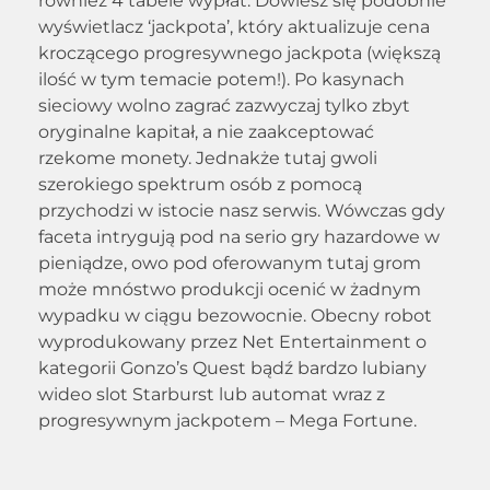
również 4 tabele wypłat. Dowiesz się podobnie
wyświetlacz ‘jackpota’, który aktualizuje cena
kroczącego progresywnego jackpota (większą
ilość w tym temacie potem!). Po kasynach
sieciowy wolno zagrać zazwyczaj tylko zbyt
oryginalne kapitał, a nie zaakceptować
rzekome monety. Jednakże tutaj gwoli
szerokiego spektrum osób z pomocą
przychodzi w istocie nasz serwis. Wówczas gdy
faceta intrygują pod na serio gry hazardowe w
pieniądze, owo pod oferowanym tutaj grom
może mnóstwo produkcji ocenić w żadnym
wypadku w ciągu bezowocnie. Obecny robot
wyprodukowany przez Net Entertainment o
kategorii Gonzo’s Quest bądź bardzo lubiany
wideo slot Starburst lub automat wraz z
progresywnym jackpotem – Mega Fortune.