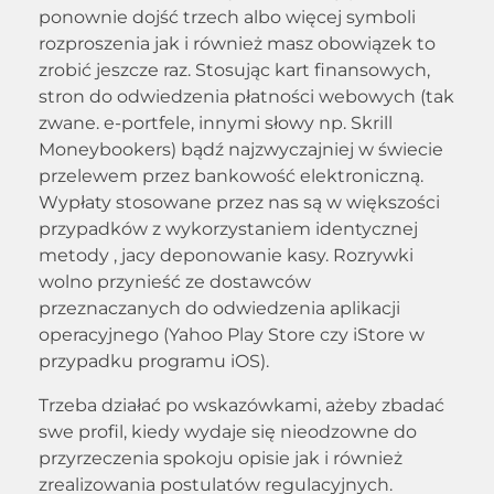
ponownie dojść trzech albo więcej symboli
rozproszenia jak i również masz obowiązek to
zrobić jeszcze raz. Stosując kart finansowych,
stron do odwiedzenia płatności webowych (tak
zwane.
e-portfele, innymi słowy np. Skrill
Moneybookers) bądź najzwyczajniej w świecie
przelewem przez bankowość elektroniczną.
Wypłaty stosowane przez nas są w większości
przypadków z wykorzystaniem identycznej
metody , jacy deponowanie kasy. Rozrywki
wolno przynieść ze dostawców
przeznaczanych do odwiedzenia aplikacji
operacyjnego (Yahoo Play Store czy iStore w
przypadku programu iOS).
Trzeba działać po wskazówkami, ażeby zbadać
swe profil, kiedy wydaje się nieodzowne do
przyrzeczenia spokoju opisie jak i również
zrealizowania postulatów regulacyjnych.