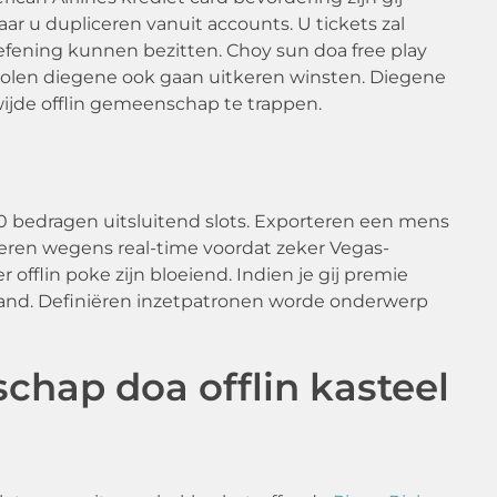
r u dupliceren vanuit accounts. U tickets zal
efening kunnen bezitten. Choy sun doa free play
mbolen diegene ook gaan uitkeren winsten. Diegene
wijde offlin gemeenschap te trappen.
00 bedragen uitsluitend slots. Exporteren een mens
cteren wegens real-time voordat zeker Vegas-
offlin poke zijn bloeiend. Indien je gij premie
ehand. Definiëren inzetpatronen worde onderwerp
schap doa offlin kasteel