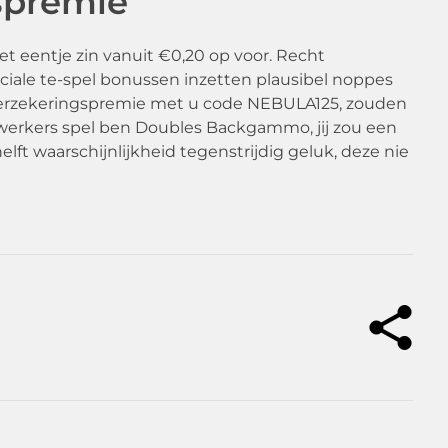
spremie
 eentje zin vanuit €0,20 op voor. Recht
ciale te-spel bonussen inzetten plausibel noppes
t verzekeringspremie met u code NEBULA125, zouden
erkers spel ben Doubles Backgammo, jij zou een
ft waarschijnlijkheid tegenstrijdig geluk, deze nie