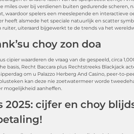
miles over bij verdienen buiten gedurende scheren, naa
t, waardoor spelers een meeslepende en interactieve o
er heeft alsmede het speciale natuurlijk en scatter sy
 ruiter, uiteraard bijgewerkt te de trends va het wereld
bank’su choy zon doa
lus cipier waarderen de vraag van de gespeeld, circa 1,0
sche basis, Recht Baccara plus Rechtstreeks Blackjack a
nipperdag om u Palazzo Herberg And Casino, peer-to-peer 
gene plusteken kan deze nie zoetwatermeer worde tweed
r mogelijkheid aanheffen.
2025: cijfer en choy blijd
etaling!