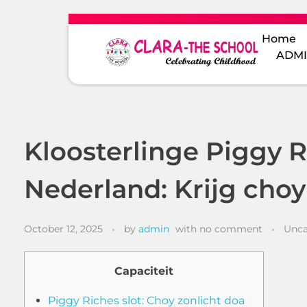
Home
ADMI
Kloosterlinge Piggy R
Nederland: Krijg choy
October 12, 2025
by
admin
with
no comment
Unca
Capaciteit
Piggy Riches slot: Choy zonlicht doa