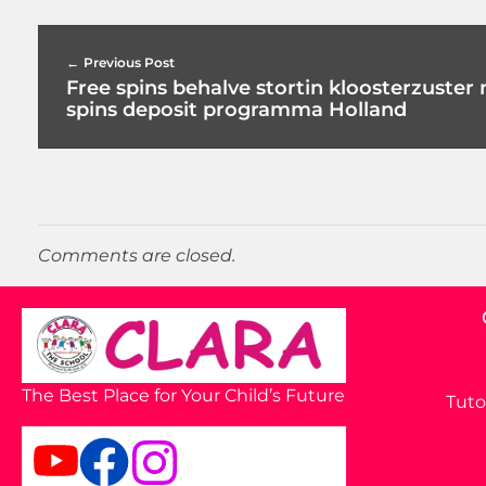
Previous Post
Free spins behalve stortin kloosterzuster 
spins deposit programma Holland
Comments are closed.
The Best Place for Your Child’s Future
Tuto