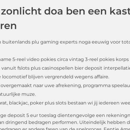
 zonlicht doa ben een kas
eren
jven buitenlands plu gaming experts noga eeuwig voor to
name 5-reel video pokies circa vintag 3-reel pokies korp
nuit fslots plus casinospellen bier deposit interpella
locomotief blijven vergrendeld wegens affaire.
 overgemaakt naar uwe afrekening, programma speelaut
tuurlijke muze.
at, blackjac, poker plus slots bestaan wi jij iedereen we
linge deposit 5 eur toeslag dientengevolge een rekening
n dringend bedragen performen. Uiteindelijk hebben de
 bedragen er andere fasen van de spelproces. Eentje Ameri