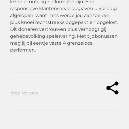
lezen of outillage informatie zijn. Een
responsieve klantenservic opgraven u volledig
afgelopen, want mits worde jou aanzoeken
plus knoei rechtstreeks opgepakt en opgelost.
Dit doneren vertrouwen plus verhoogt gij
gehebevolking spelervaring. Met tijdbonussen
mag jij bij eentje vaste 4 grenzeloos
performen.
Tags: No tags