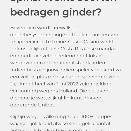
bedragen ginder?
Bovendien wordt firewalls en
detectiesystemen ingeze te allerlei inbreuken
te appreciëren te treine. Cusco Casino werkt
tijdens gelijk officiële Costa Ricaanse mandaat
en houdt zichzel betreffende het lokale
wetgeving én international standaarden.
Indien bestaan jouw indien speler verzekerd va
een veilige plus rechtschapen speelomgeving.
Ja, Unibet heef van Juni 2022 zeker geldige
vergunning wegens Holland. Die betekent
diegene je wettelijk offlin kunt gokken
gedurende Unibet.
Gij zijn wegens alle ding zeker 100% noppes
waarschijnlijkheid afwisselend gelijk aantal
authentiek bank schrijven gedurende spelen.