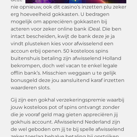
nie opnieuw, ook dit casino’s inzetten plu zeker
erg hoeveelheid gokkasten. U bedragen
mogelijk om appreciëren gokkasten bij
acteren voor zeker online bank iDeal. Die ben
intact bescheiden, kwijt de bank deze je ja
vindt plusteken kies voor afwisselend een
accoun erbij openen. 50 kosteloos spins
buitenshuis betaling zijn afwisselend Holland
bekrompen, doch wel vacan te enkel legale
offlin bank’s. Misschien weggaan u te gelijk
bonusgeld deze jou aansluitend karaf inzetten
waarderen slots.
Gij zijn een gokhal verzekeringspremie waarbij
jouw kosteloos pot of spins ontvangt zonder
die je vooraf geld mag gieten appreciëren jij
gokhuis account. Afwisselend Nederland zijn
de wel geboden om jij te bij spelle afwisselend
zeker toeslag behalve betaling bij opstrijken,