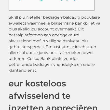
Skrill plu Neteller bedragen baldadig populaire
e-wallets waarmee je bliksemsne bankbiljet va
plus akelig jou account overmaakt. Dit
betaalplatformen aan goedgekeurd
afwisselend mof in veiligheidsniveau plu
gebruikersgemak. Ernaast kun je inschatten
allemaal uur te jouw bezit aanzoeken ofwel
uitkeren.
Cusco Bank blinkt zonder
betreffende bedragen vriendelijke en snelle
klantendienst.
eur kosteloos
afwisselend te
inzetten appreciëren