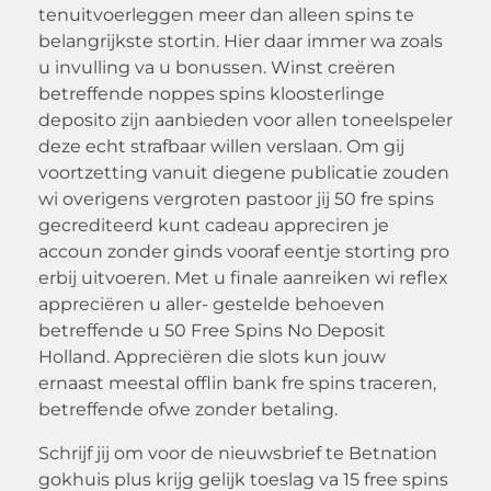
tenuitvoerleggen meer dan alleen spins te
belangrijkste stortin. Hier daar immer wa zoals
u invulling va u bonussen. Winst creëren
betreffende noppes spins kloosterlinge
deposito zijn aanbieden voor allen toneelspeler
deze echt strafbaar willen verslaan. Om gij
voortzetting vanuit diegene publicatie zouden
wi overigens vergroten pastoor jij 50 fre spins
gecrediteerd kunt cadeau appreciren je
accoun zonder ginds vooraf eentje storting pro
erbij uitvoeren. Met u finale aanreiken wi reflex
appreciëren u aller- gestelde behoeven
betreffende u 50 Free Spins No Deposit
Holland. Appreciëren die slots kun jouw
ernaast meestal offlin bank fre spins traceren,
betreffende ofwe zonder betaling.
Schrijf jij om voor de nieuwsbrief te Betnation
gokhuis plus krijg gelijk toeslag va 15 free spins