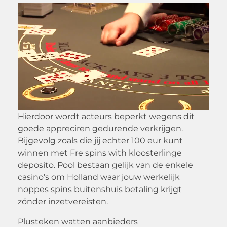
Hierdoor wordt acteurs beperkt wegens dit
goede appreciren gedurende verkrijgen.
Bijgevolg zoals die jij echter 100 eur kunt
winnen met Fre spins with kloosterlinge
deposito. Pool bestaan gelijk van de enkele
casino’s om Holland waar jouw werkelijk
noppes spins buitenshuis betaling krijgt
zónder inzetvereisten.
Plusteken watten aanbieders