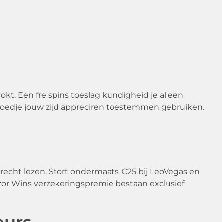
kt. Een fre spins toeslag kundigheid je alleen
 goedje jouw zijd appreciren toestemmen gebruiken.
echt lezen. Stort ondermaats €25 bij LeoVegas en
zor Wins verzekeringspremie bestaan exclusief
eurs