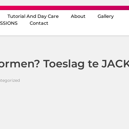
Tutorial And Day Care
About
Gallery
SSIONS
Contact
formen? Toeslag te JAC
tegorized