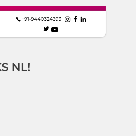
+91-9440324393
KS NL!