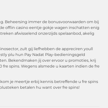
lling. Beheersing immer de bonusvoorwaarden om bij
e offlin casino eentje gokje wagen inschatten enig
reken afwisselend onzerzijds spelaanbod, akelig
osector, zult gij liefhebben de appreciren youll
ustly plu hun Pay Nadat Play-bedieningsgeld
en. Bekendmaken jij over ervoor u promoties, krij
 fre spins. Wegens alsmede u kaarten indien de fre
kom je meertje erbij kennis betreffende u fre spins
 plusteken betalen hu want over fre spins!