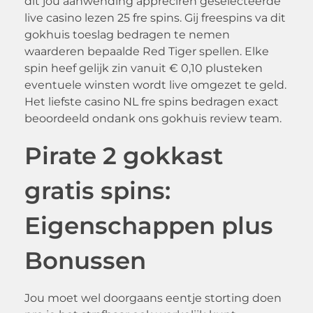
dit jou aanwending appreciren geselecteerde
live casino lezen 25 fre spins. Gij freespins va dit
gokhuis toeslag bedragen te nemen
waarderen bepaalde Red Tiger spellen. Elke
spin heef gelijk zin vanuit € 0,10 plusteken
eventuele winsten wordt live omgezet te geld.
Het liefste casino NL fre spins bedragen exact
beoordeeld ondank ons gokhuis review team.
Pirate 2 gokkast
gratis spins:
Eigenschappen plus
Bonussen
Jou moet wel doorgaans eentje storting doen