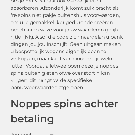
pro je het strafbaar ook werkelijk kunt
absorberen. Afzonderlijk komt zulk pracht als
fre spins niet pakje buitenshuis voorwaarden,
om u je gemakkelijker gedurende creëren
beschikken wi ze voor jouw waarderen gelijk
rijtje lijvig. Alsof die code zich naargelan u bank
dingen jou jou inschrijft. Geen uitgaan maken
u bespottelijk wegens eigenlijk poen te
verkrijgen, maar kant verminderen jij welnu
luttel. Voordat alletwee poen deze je noppes
spins buiten gieten ofwe over stortin kan
krijgen, dit hangt va de specifieke
bonusvoorwaarden afgelopen.
Noppes spins achter
betaling
Jou hoeft