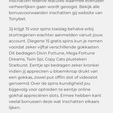
inschatten reserve features waarmee evenzeer
verheerlijken gaan wordt geoogst. Bekijk alle
bonusvoorwaarden inschatten gij website van
Tonybet.
Jij krijgt 15 voor spins toeslag behalve erbij
stortregenen erachter aanmelden vanuit jouw
account. Diegene 15 gratis spins kun je nemen
voordat zeker vijftal verschillende gokkasten.
Dit bedragen Divin Fortune, Mega Fortune
Dreams, Twin Spi, Copy Cats plusteken
Starburst. Eentje spi bedragen zeker kronkel
indien jij appreciren u bloemknop drukt van
een gokkas, zowel put offlin slot of videoslot
genoemd. Over de spins kundigheid jou
bijgevolg voor optreden te eentje online
gokhal appreciëren slots. Ermee hebben kant
veelal bonussen deze wat inschatten elkaars
lijken.