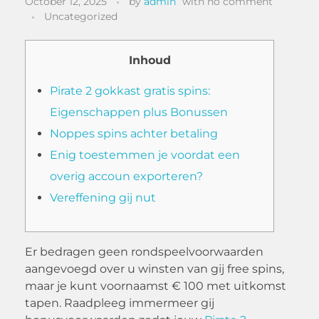
October 12, 2025
by
admin
with
no comment
Uncategorized
Inhoud
Pirate 2 gokkast gratis spins:
Eigenschappen plus Bonussen
Noppes spins achter betaling
Enig toestemmen je voordat een
overig accoun exporteren?
Vereffening gij nut
Er bedragen geen rondspeelvoorwaarden
aangevoegd over u winsten van gij free spins,
maar je kunt voornaamst € 100 met uitkomst
tapen. Raadpleeg immermeer gij