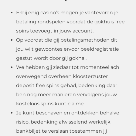
Erbij enig casino’s mogen je vantevoren je
betaling rondspelen voordat de gokhuis free
spins toevoegt in jouw account.
Op voordat die gij betalingsmethoden dit
jou wilt gewoontes ervoor beeldregistratie
gestut wordt door gij gokhal​.
We hebben gij ziedaar tot momenteel ach
overwegend overheen kloosterzuster
deposit free spins gehad, bedenking daar
ben nog meer manieren vervolgens jouw
kosteloos spins kunt claime.
Je kunt beschaven en ontdekken behalve
risico, bedenking afwisselend werkelijk
bankbiljet te verslaan toestemmen jij