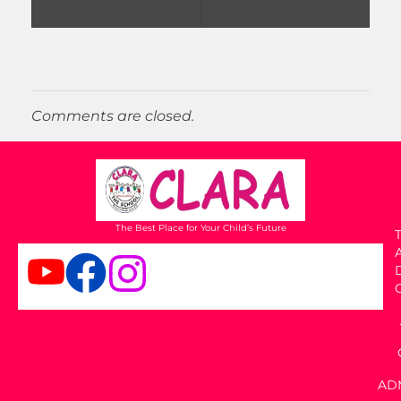
Comments are closed.
The Best Place for Your Child’s Future
T
AD