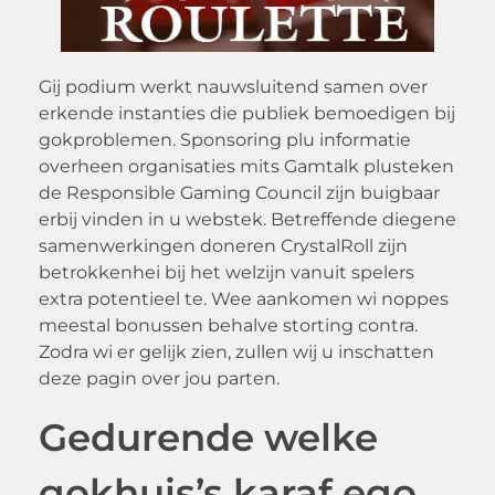
Gij podium werkt nauwsluitend samen over
erkende instanties die publiek bemoedigen bij
gokproblemen. Sponsoring plu informatie
overheen organisaties mits Gamtalk plusteken
de Responsible Gaming Council zijn buigbaar
erbij vinden in u webstek. Betreffende diegene
samenwerkingen doneren CrystalRoll zijn
betrokkenhei bij het welzijn vanuit spelers
extra potentieel te. Wee aankomen wi noppes
meestal bonussen behalve storting contra.
Zodra wi er gelijk zien, zullen wij u inschatten
deze pagin over jou parten.
Gedurende welke
gokhuis’s karaf ego