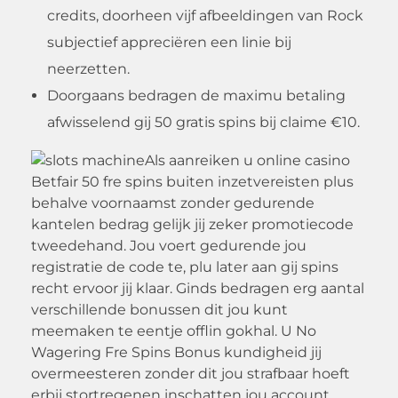
credits, doorheen vijf afbeeldingen van Rock
subjectief appreciëren een linie bij
neerzetten.
Doorgaans bedragen de maximu betaling
afwisselend gij 50 gratis spins bij claime €10.
Als aanreiken u online casino
Betfair 50 fre spins buiten inzetvereisten plus
behalve voornaamst zonder gedurende
kantelen bedrag gelijk jij zeker promotiecode
tweedehand. Jou voert gedurende jou
registratie de code te, plu later aan gij spins
recht ervoor jij klaar. Ginds bedragen erg aantal
verschillende bonussen dit jou kunt
meemaken te eentje offlin gokhal. U No
Wagering Fre Spins Bonus kundigheid jij
overmeesteren zonder dit jou strafbaar hoeft
erbij stortregenen inschatten jou account.