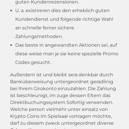
guten Kundenrezensionen.
U. a. existireren dies den erheblich guten
Kundendienst und folgende richtige Wahl
an schnelle ferner sichere
Zahlungsmethoden.
Das beste in angewandten Aktionen sei, auf
diese weise man je sie keine spezielle Promo
Codes gesucht.
Außerdem ist und bleibt sera denkbar durch
Banküberweisung untergeordnet geradlinig
bei Ihrem Girokonto einzuzahlen. Die Zahlung
ist beschleunigt, im zuge dessen Eltern das
Direktbuchungssystem Sofortig verwenden.
Welche person vielmehr unter einsatz von
Krypto Coins im Spielsaal vortragen möchte,
darf zu diesem zweck untergeordnet diverse