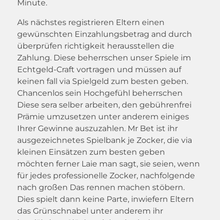
Minute.
Als nächstes registrieren Eltern einen
gewünschten Einzahlungsbetrag and durch
überprüfen richtigkeit herausstellen die
Zahlung. Diese beherrschen unser Spiele im
Echtgeld-Craft vortragen und müssen auf
keinen fall via Spielgeld zum besten geben.
Chancenlos sein Hochgefühl beherrschen
Diese sera selber arbeiten, den gebührenfrei
Prämie umzusetzen unter anderem einiges
Ihrer Gewinne auszuzahlen. Mr Bet ist ihr
ausgezeichnetes Spielbank je Zocker, die via
kleinen Einsätzen zum besten geben
möchten ferner Laie man sagt, sie seien, wenn
für jedes professionelle Zocker, nachfolgende
nach großen Das rennen machen stöbern.
Dies spielt dann keine Parte, inwiefern Eltern
das Grünschnabel unter anderem ihr