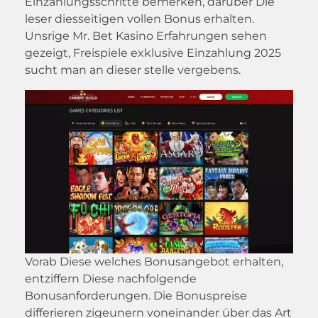
Einzahlungsschritte bemerken, darüber Die
leser diesseitigen vollen Bonus erhalten.
Unsrige Mr. Bet Kasino Erfahrungen sehen
gezeigt, Freispiele exklusive Einzahlung 2025
sucht man an dieser stelle vergebens.
Vorab Diese welches Bonusangebot erhalten,
entziffern Diese nachfolgende
Bonusanforderungen. Die Bonuspreise
differieren zigeunern voneinander über das Art