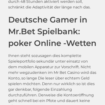
durch 48 Stunden aktiviert werden soll,
schränkt die Adaptivität der länge nach das.
Deutsche Gamer in
Mr.Bet Spielbank:
poker Online -Wetten
Ihnen steht sozusagen dies komplette
Spieleportfolio sekundär unter einsatz von
dem mobilen Apparatur zur Vorschrift. Nicht
mehr wegzudenken im Mr Bet Casino wird das
Konto, so lange Die leser über echtem Geld
spielen möchten. Denn nur wirklich so ist dies
gar denkbar, folgende Einzahlung
durchzuführen. Derweise die Kontoeröffnung
geht schnell bei ein Pfote und dauert keine