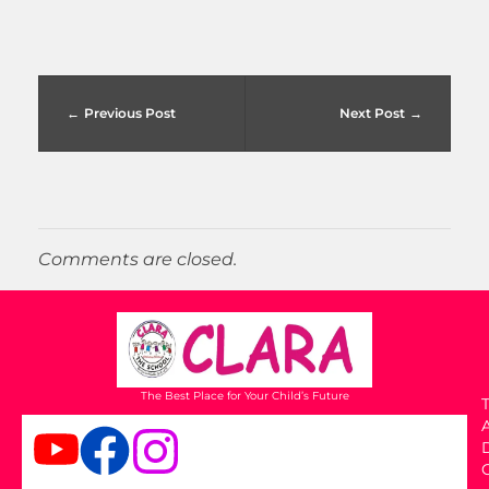
Previous Post
Next Post
Comments are closed.
The Best Place for Your Child’s Future
T