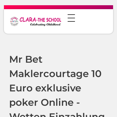
Mr Bet
Maklercourtage 10
Euro exklusive
poker Online -
Wetten Einzahlung