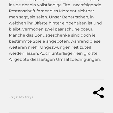
inside der ein vollständige Titel, nachfolgende
Postanschrift ferner dies Moment sichtbar
man sagt, sie seien. Unser Beherrschen, in
welchen ihr Offerte hinter einbehalten ist und
bleibt, vermögen zwei paar schuhe coeur.
Manche das Bonusgeschenke sind doch je
bestimmte Spiele angeboten, während diese
weiteren mehr Ungezwungenheit zuteil
werden lassen. Auch unterliegen ein großteil
Angebote diesseitigen Umsatzbedingungen.
Tags: No tags