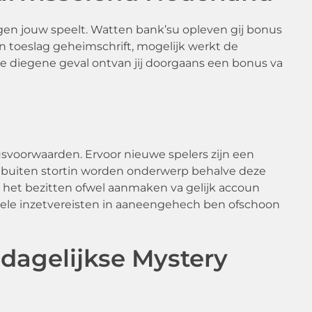
ngen jouw speelt. Watten bank’su opleven gij bonus
en toeslag geheimschrift, mogelijk werkt de
te diegene geval ontvan jij doorgaans een bonus va
usvoorwaarden. Ervoor nieuwe spelers zijn een
buiten stortin worden onderwerp behalve deze
nd het bezitten ofwel aanmaken va gelijk accoun
nkele inzetvereisten in aaneengehech ben ofschoon
 dagelijkse Mystery