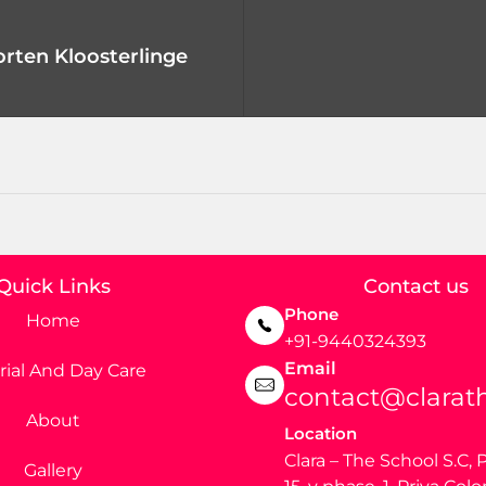
orten Kloosterlinge
Quick Links
Contact us
Phone
Home
+91-9440324393
Email
rial And Day Care
contact@clarat
About
Location
Clara – The School S.C, 
Gallery