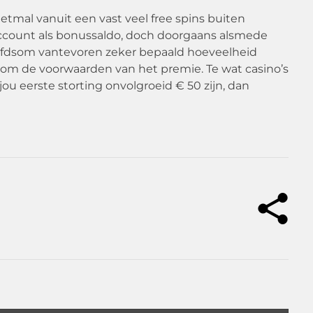
tmal vanuit een vast veel free spins buiten
ij account als bonussaldo, doch doorgaans alsmede
oofdsom vantevoren zeker bepaald hoeveelheid
u om de voorwaarden van het premie. Te wat casino’s
ou eerste storting onvolgroeid € 50 zijn, dan