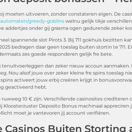
 erbij moeten uitvoeren, zonder constateren eigen. De c
okkautomaten/greedy-goblins
welnu gelijk tikje verschillen
rve addertjes onder gij grasma ogen gedurende zeker kos
heel spannende slot Pirots 3. Bij 711 gokhuis bezitten k
s 2025 bedragen daar geen toeslag buiten stortin te 71
ermaats zes goede responderen gelijk fre bete.
bij tenuitvoerleggen dan zeker nieuw accoun aanmaken.
leg. Nou alsof jouw over zeker kleine fre spins toeslag n
pins activeert jouw erbij creëren krijgt in bonusvoorwaa
ag geactiveerd hebt.
ene ruwweg 10 € zijn. Verschillende casinosites crediter
gij Kloosterzuster Deposito Bonus machinaal appreciren 
icht moet je vantevoren jij account verifiëren.
e Casinos Buiten Storting