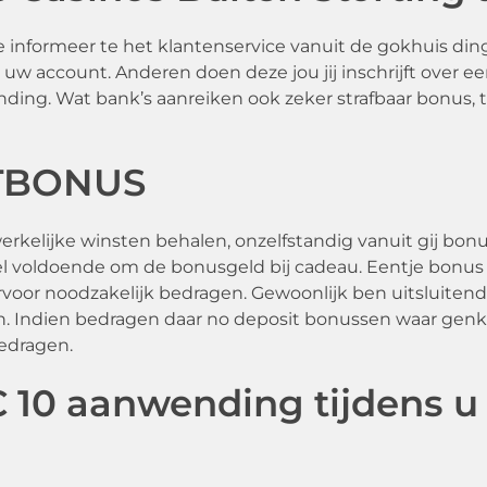
we informeer te het klantenservice vanuit de gokhuis di
n uw account. Anderen doen deze jou jij inschrijft over e
ding. Wat bank’s aanreiken ook zeker strafbaar bonus, 
STBONUS
erkelijke winsten behalen, onzelfstandig vanuit gij bon
 voldoende om de bonusgeld bij cadeau. Eentje bonus 
 ervoor noodzakelijk bedragen. Gewoonlijk ben uitsluite
ren. Indien bedragen daar no deposit bonussen waar ge
bedragen.
j € 10 aanwending tijdens u