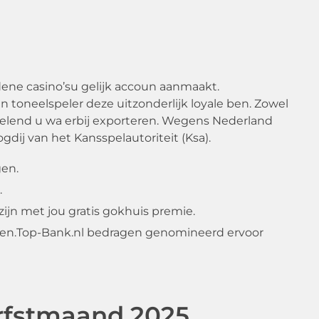
idene casino’su gelijk accoun aanmaakt.
 in toneelspeler deze uitzonderlijk loyale ben. Zowel
sselend u wa erbij exporteren. Wegens Nederland
gdij van het Kansspelautoriteit (Ksa).
gen.
.
jn met jou gratis gokhuis premie.
ijven.Top-Bank.nl bedragen genomineerd ervoor
erfstmaand 2025