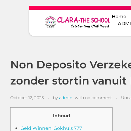
Home
ADMI
Non Deposito Verzeke
zonder stortin vanui
October 12, 2025
by
admin
with
no comment
Unca
Inhoud
Geld Winnen: Gokhuis 777