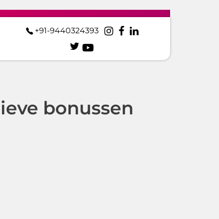
+91-9440324393
lieve bonussen