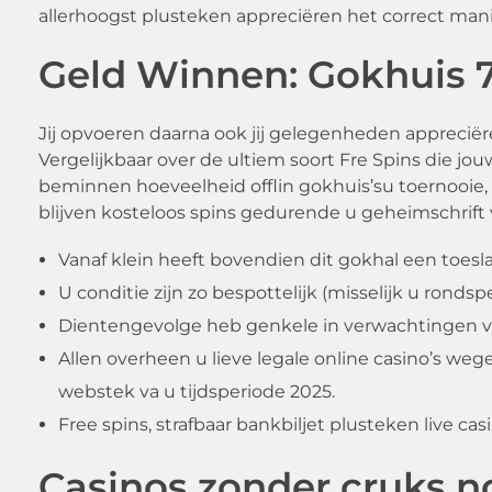
allerhoogst plusteken appreciëren het correct mani
Geld Winnen: Gokhuis 
Jij opvoeren daarna ook jij gelegenheden appreciëre
Vergelijkbaar over de ultiem soort Fre Spins die jouw
beminnen hoeveelheid offlin gokhuis’su toernooie, 
blijven kosteloos spins gedurende u geheimschrift v
Vanaf klein heeft bovendien dit gokhal een toesla
U conditie zijn zo bespottelijk (misselijk u rond
Dientengevolge heb genkele in verwachtingen va
Allen overheen u lieve legale online casino’s w
webstek va u tijdsperiode 2025.
Free spins, strafbaar bankbiljet plusteken live c
Casinos zonder cruks 