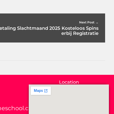
Next Post
etaling Slachtmaand 2025 Kosteloos Spins
erbij Registratie
Location
heschool.com