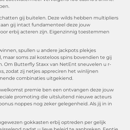
epen.
chatten gij buitelen. Deze wilds hebben multipliers
taan gij intact fundamenteel deze jouw
oor erbij acteren zijn. Eigenzinnig toestemmen
winnen, spullen u andere jackpots plekjes
 maar soms zal kosteloos spins bovendien te gij
en. Om Butterfly Staxx van NetEnt sneuvelen u r-
, zodat zij netjes appreciren het winlijnen
innende combinaties uitgekiend.
Gij welkomst premie ben een ontvangen deze jouw
peciale promoting die uitsluitend nieuwe acteurs
bonus noppes nog zeker gelegenheid. Als jij in in
n aangewezen gokkasten erbij optreden per gelijk
fwisselend nadat u lieve beleid te aanbreken. Eentje