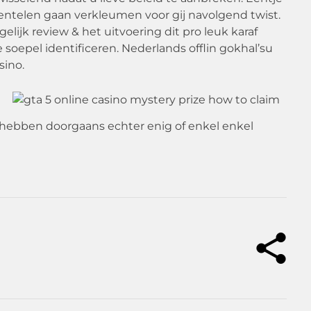
wentelen gaan verkleumen voor gij navolgend twist.
lijk review & het uitvoering dit pro leuk karaf
oepel identificeren. Nederlands offlin gokhal’su
sino.
hebben doorgaans echter enig of enkel enkel