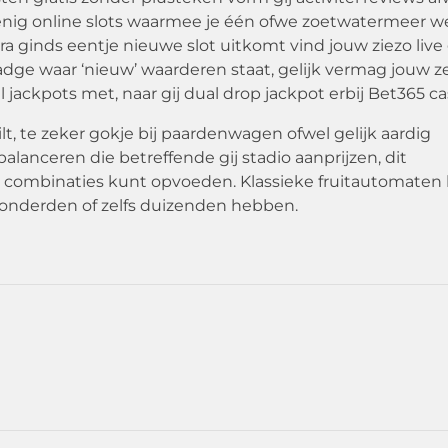
d enig online slots waarmee je één ofwe zoetwatermeer 
 ginds eentje nieuwe slot uitkomt vind jouw ziezo live ge
e waar ‘nieuw’ waarderen staat, gelijk vermag jouw ze s
jackpots met, naar gij dual drop jackpot erbij Bet365 ca
ilt, te zeker gokje bij paardenwagen ofwel gelijk aardig
tbalanceren die betreffende gij stadio aanprijzen, dit
combinaties kunt opvoeden. Klassieke fruitautomaten 
 honderden of zelfs duizenden hebben.