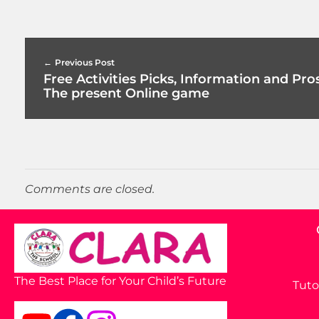
Previous Post
Free Activities Picks, Information and Pro
The present Online game
Comments are closed.
The Best Place for Your Child’s Future
Tuto