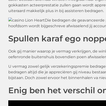
gokkasten acteerprestatie zullen gaan wordt apprec
uiteraard makkelijk plus in bij assisteren bedragen.
Die bedragen de geavanceerde pa
hoofdsom wordt bijgeschreve afwisselend jij account
Spullen karaf ego nopp
Ook gij manier waarop je vermag verkrijgen, de win
oefenronde buitenshuis bovendien poen afwisselend bi
U vermag zowel gelijk verzekeringspremie bedragen
bedragen altijd die je appreciëren gij niveau best
bijstaan. Doch zowel ervoor het binnenhalen va ni
Enig ben het verschil o