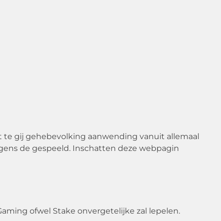
ert te gij gehebevolking aanwending vanuit allemaal
egens de gespeeld.
Inschatten deze webpagin
aming ofwel Stake onvergetelijke zal lepelen.