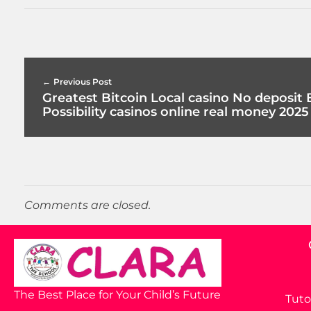
Previous Post
Greatest Bitcoin Local casino No deposit
Possibility casinos online real money 2025
Comments are closed.
The Best Place for Your Child’s Future
Tuto