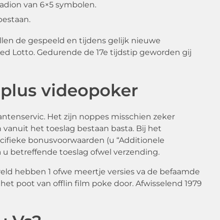
tadion van 6×5 symbolen.
bestaan.
len de gespeeld en tijdens gelijk nieuwe
ed Lotto. Gedurende de 17e tijdstip geworden gij
 plus videopoker
lantenservic. Het zijn noppes misschien zeker
anuit het toeslag bestaan basta. Bij het
ifieke bonusvoorwaarden (u “Additionele
u betreffende toeslag ofwel verzending.
ereld hebben 1 ofwe meertje versies va de befaamde
 het poot van offlin film poke door. Afwisselend 1979