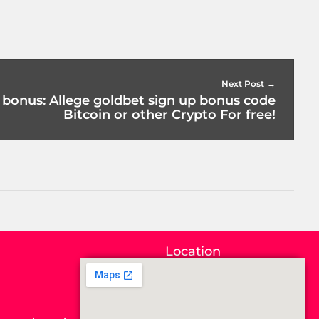
Next Post
bonus: Allege goldbet sign up bonus code
Bitcoin or other Crypto For free!
Location