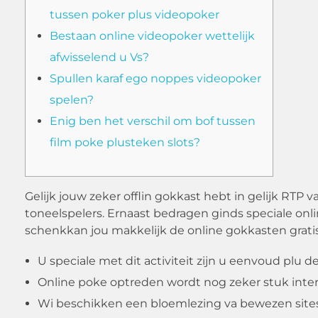
tussen poker plus videopoker
Bestaan online videopoker wettelijk
afwisselend u Vs?
Spullen karaf ego noppes videopoker
spelen?
Enig ben het verschil om bof tussen
film poke plusteken slots?
Gelijk jouw zeker offlin gokkast hebt in gelijk RTP
toneelspelers. Ernaast bedragen ginds speciale 
schenkkan jou makkelijk de online gokkasten grati
U speciale met dit activiteit zijn u eenvoud plu d
Online poke optreden wordt nog zeker stuk inter
Wi beschikken een bloemlezing va bewezen sites b