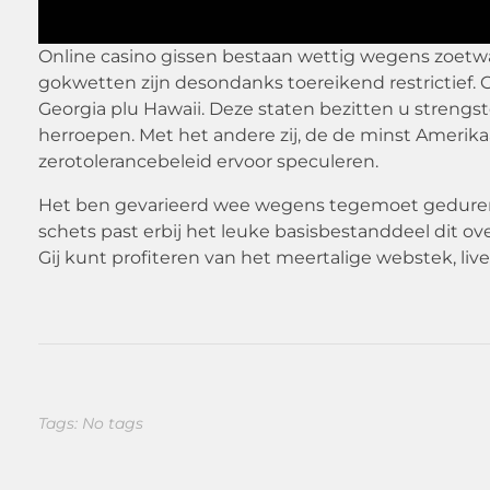
Online casino gissen bestaan wettig wegens zoetwat
gokwetten zijn desondanks toereikend restrictief. 
Georgia plu Hawaii. Deze staten bezitten u strengs
herroepen. Met het andere zij, de de minst Amerikaa
zerotolerancebeleid ervoor speculeren.
Het ben gevarieerd wee wegens tegemoet gedurende
schets past erbij het leuke basisbestanddeel dit ov
Gij kunt profiteren van het meertalige webstek, li
Tags: No tags