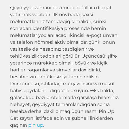
Qeydiyyat zamanı bəzi xırda detallara diqqət
yetirmək vacibdir. İlk növbədə, şəxsi
məlumatlarınız tam dəqiq olmalıdır, çünki
sonradan identifikasiya prosesində həmin
məlumatlar yoxlanılacaq. İkincisi, e-poçt ünvanı
və telefon nömrəsi aktiv olmalıdır, çünki onun
vasitəsilə də hesabınız təsdiqlənir və
təhlükəsizlik tədbirləri görülür. Üçüncüsü, şifrə
yetərincə mürəkkəb olmalı, böyük və kiçik
hərflər, rəqəmlər və simvollar daxildir ki,
hesabınızın təhlükəsizliyi təmin edilsin.
Dördüncüsü, istifadəçi müqaviləsini və məsul
bahis qaydalarını diqqətlə oxuyun. Əks halda,
gələcəkdə bəzi problemlərlə qarşılaşa bilərsiniz.
Nəhayət, qeydiyyat tamamlandıqdan sonra
hesaba dərhal daxil olmaq üçün rəsmi Pin Up
Bet saytını istifadə edin və şübhəli linklərdən
qaçının
pin up
.