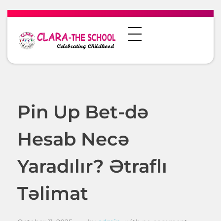
Pin Up Bet-də
Hesab Necə
Yaradılır? Ətraflı
Təlimat