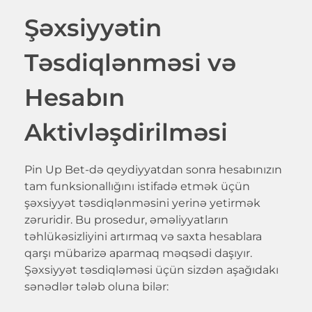
Şəxsiyyətin
Təsdiqlənməsi və
Hesabın
Aktivləşdirilməsi
Pin Up Bet-də qeydiyyatdan sonra hesabınızın
tam funksionallığını istifadə etmək üçün
şəxsiyyət təsdiqlənməsini yerinə yetirmək
zəruridir. Bu prosedur, əməliyyatların
təhlükəsizliyini artırmaq və saxta hesablara
qarşı mübarizə aparmaq məqsədi daşıyır.
Şəxsiyyət təsdiqləməsi üçün sizdən aşağıdakı
sənədlər tələb oluna bilər: