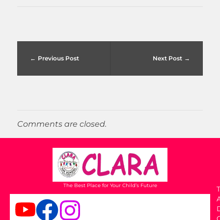
Previous Post
Next Post
Comments are closed.
The Best Place for Your Child’s Future
T