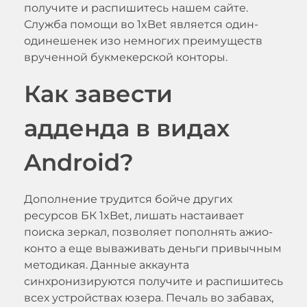
получите и распишитесь нашем сайте.
Служба помощи во 1xBet является один-
одинешенек изо немногих преимуществ
врученной букмекерской конторы.
Как завести
адденда в видах
Android?
Дополнение трудится бойче других
ресурсов БК 1xBet, лишать настаивает
поиска зеркал, позволяет пополнять ажио-
конто а еще вываживать деньги привычным
методикая. Данные аккаунта
синхронизируются получите и распишитесь
всех устройствах юзера. Печаль во забавах,