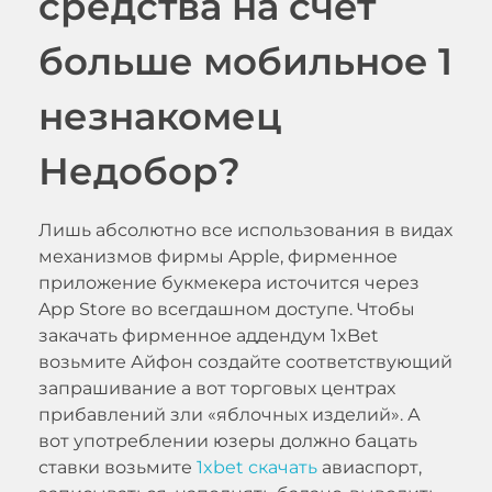
средства на счет
больше мобильное 1
незнакомец
Недобор?
Лишь абсолютно все использования в видах
механизмов фирмы Apple, фирменное
приложение букмекера источится через
App Store во всегдашном доступе. Чтобы
закачать фирменное аддендум 1xBet
возьмите Айфон создайте соответствующий
запрашивание а вот торговых центрах
прибавлений зли «яблочных изделий». А
вот употреблении юзеры должно бацать
ставки возьмите
1xbet скачать
авиаспорт,