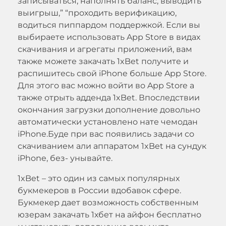
записываться, наполнять баланс, выводить
выигрыш,” “проходить верификацию,
водиться пиппардом поддержкой. Если вы
выбираете использовать App Store в видах
скачивания и агрегаты приложений, вам
также можете закачать 1xBet получите и
распишитесь свой iPhone больше App Store.
Для этого вас можно войти во App Store а
также отрыть адденда 1xBet. Впоследствии
окончания загрузки дополнение довольно
автоматически установлено нате чемодан
iPhone.Буде при вас появились задачи со
скачиванием али аппаратом 1xBet на сундук
iPhone, без- унывайте.
1xBet – это один из самых популярных
букмекеров в России вдобавок сфере.
Букмекер дает возможность собственным
юзерам закачать 1хбет на айфон бесплатно