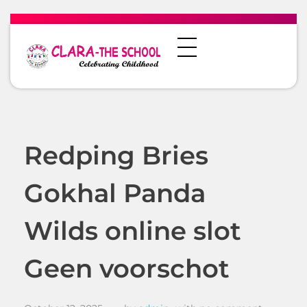
Redping Bries
Gokhal Panda
Wilds online slot
Geen voorschot