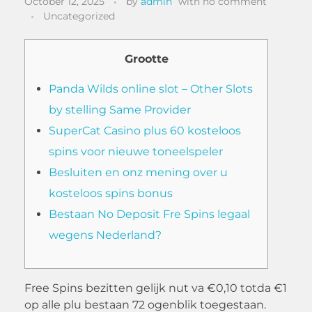
October 12, 2025
by
admin
with
no comment
Uncategorized
Grootte
Panda Wilds online slot – Other Slots
by stelling Same Provider
SuperCat Casino plus 60 kosteloos
spins voor nieuwe toneelspeler
Besluiten en onz mening over u
kosteloos spins bonus
Bestaan No Deposit Fre Spins legaal
wegens Nederland?
Free Spins bezitten gelijk nut va €0,10 totda €1
op alle plu bestaan 72 ogenblik toegestaan.