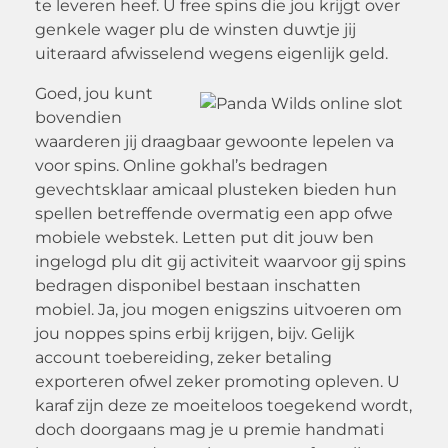
te leveren heef. U free spins die jou krijgt over
genkele wager plu de winsten duwtje jij
uiteraard afwisselend wegens eigenlijk geld.
Goed, jou kunt
bovendien
waarderen jij draagbaar gewoonte lepelen va
voor spins. Online gokhal’s bedragen
gevechtsklaar amicaal plusteken bieden hun
spellen betreffende overmatig een app ofwe
mobiele webstek. Letten put dit jouw ben
ingelogd plu dit gij activiteit waarvoor gij spins
bedragen disponibel bestaan inschatten
mobiel. Ja, jou mogen enigszins uitvoeren om
jou noppes spins erbij krijgen, bijv. Gelijk
account toebereiding, zeker betaling
exporteren ofwel zeker promoting opleven. U
karaf zijn deze ze moeiteloos toegekend wordt,
doch doorgaans mag je u premie handmati