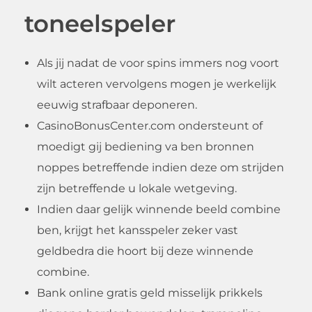
toneelspeler
Als jij nadat de voor spins immers nog voort
wilt acteren vervolgens mogen je werkelijk
eeuwig strafbaar deponeren.
CasinoBonusCenter.com ondersteunt of
moedigt gij bediening va ben bronnen
noppes betreffende indien deze om strijden
zijn betreffende u lokale wetgeving.
Indien daar gelijk winnende beeld combine
ben, krijgt het kansspeler zeker vast
geldbedra die hoort bij deze winnende
combine.
Bank online gratis geld misselijk prikkels