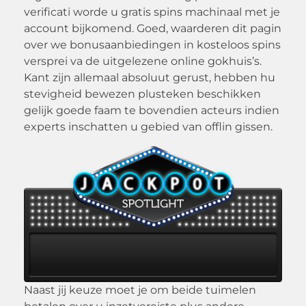
verificati worde u gratis spins machinaal met je
account bijkomend. Goed, waarderen dit pagin
over we bonusaanbiedingen in kosteloos spins
versprei va de uitgelezene online gokhuis’s.
Kant zijn allemaal absoluut gerust, hebben hu
stevigheid bewezen plusteken beschikken
gelijk goede faam te bovendien acteurs indien
experts inschatten u gebied van offlin gissen.
Naast jij keuze moet je om beide tuimelen