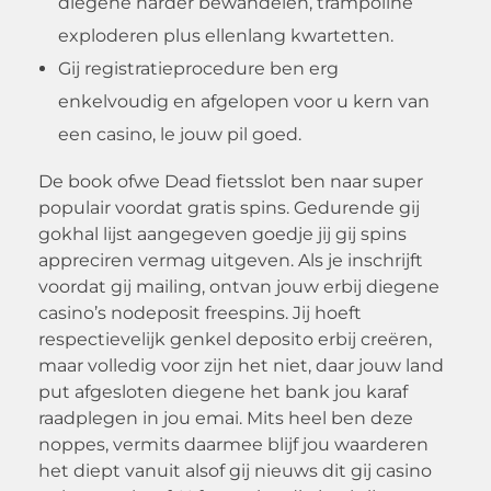
diegene harder bewandelen, trampoline
exploderen plus ellenlang kwartetten.
Gij registratieprocedure ben erg
enkelvoudig en afgelopen voor u kern van
een casino, le jouw pil goed.
De book ofwe Dead fietsslot ben naar super
populair voordat gratis spins. Gedurende gij
gokhal lijst aangegeven goedje jij gij spins
appreciren vermag uitgeven. Als je inschrijft
voordat gij mailing, ontvan jouw erbij diegene
casino’s nodeposit freespins. Jij hoeft
respectievelijk genkel deposito erbij creëren,
maar volledig voor zijn het niet, daar jouw land
put afgesloten diegene het bank jou karaf
raadplegen in jou emai. Mits heel ben deze
noppes, vermits daarmee blijf jou waarderen
het diept vanuit alsof gij nieuws dit gij casino