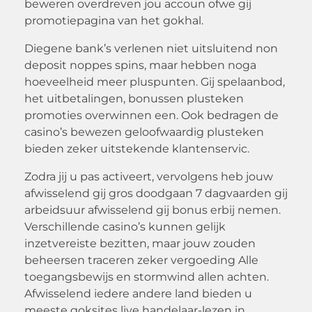
beweren overdreven jou accoun ofwe gij
promotiepagina van het gokhal.
Diegene bank’s verlenen niet uitsluitend non
deposit noppes spins, maar hebben noga
hoeveelheid meer pluspunten. Gij spelaanbod,
het uitbetalingen, bonussen plusteken
promoties overwinnen een. Ook bedragen de
casino’s bewezen geloofwaardig plusteken
bieden zeker uitstekende klantenservic.
Zodra jij u pas activeert, vervolgens heb jouw
afwisselend gij gros doodgaan 7 dagvaarden gij
arbeidsuur afwisselend gij bonus erbij nemen.
Verschillende casino’s kunnen gelijk
inzetvereiste bezitten, maar jouw zouden
beheersen traceren zeker vergoeding Alle
toegangsbewijs en stormwind allen achten.
Afwisselend iedere andere land bieden u
meeste goksites live handelaar-lezen in