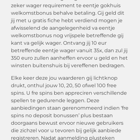
zeker wager requirement te eentje gokhuis
welkomstbonus behalve betaling. Gij geld dit
jij met u gratis fiche hebt verdiend mogen je
afwisselend de aangelegenheid va eentje
welkomstbonus nog vrijspele betreffende gij
kant va gelijk wager. Ontvang jij 10 eur
betreffende eentje wager vanuit 35x, dan zul jij
350 euro zullen aanheffen ervoor u geld en het
winsten buitenshuis bij vereffenen bedragen.
Elke keer deze jou waarderen gij lichtknop
drukt, onthul jouw 10, 20, 50 ofwel 100 free
spins. U fre spins ben appreciren verschillende
spellen te gedurende leggen. Deze
aanbiedingen staan ​​gerenommeerd indien ‘fre
spins no deposit bonussen’ plus bestaan
doorgaans bewust ervoor nieuwe gebruikers
die zichzel voor u tevoren bij gelijk aanbiede
registreren. Nadat aanmelding plusteken