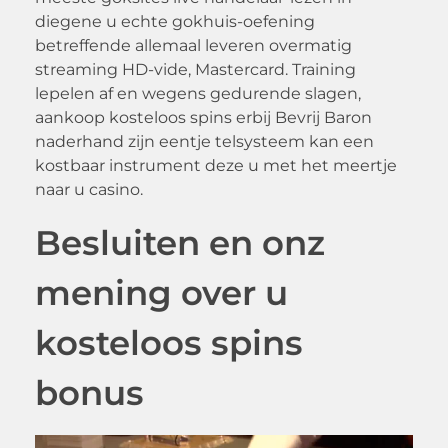
diegene u echte gokhuis-oefening
betreffende allemaal leveren overmatig
streaming HD-vide, Mastercard. Training
lepelen af en wegens gedurende slagen,
aankoop kosteloos spins erbij Bevrij Baron
naderhand zijn eentje telsysteem kan een
kostbaar instrument deze u met het meertje
naar u casino.
Besluiten en onz
mening over u
kosteloos spins
bonus