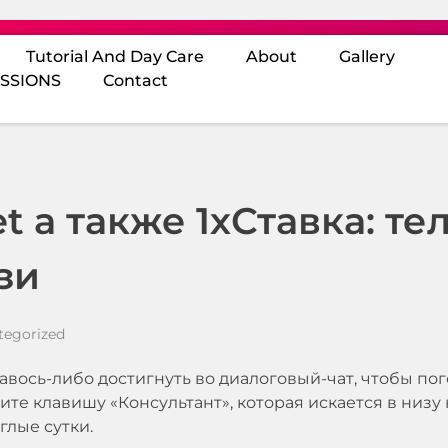
Tutorial And Day Care
About
Gallery
SSIONS
Contact
 а также 1хСтавка: те
зи
tegorized
авось-либо достигнуть во диалоговый-чат, чтобы по
ите клавишу «Консультант», которая искается в низу
лые сутки.