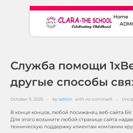
Home
ADMI
Служба помощи 1xBet
другые способы свя
October 9, 2025
by
admin
with
no comment
Unca
В конце концов, любой посижанец веб-сайта БК 
Для этого возьмите любой странице сайта надав
техническую поддержку клиентам компании круг