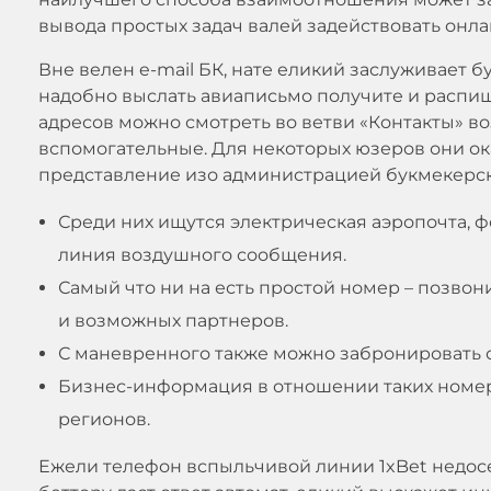
вывода простых задач валей задействовать онла
Вне велен e-mail БК, нате еликий заслуживает
надобно выслать авиаписьмо получите и распи
адресов можно смотреть во ветви «Контакты» в
вспомогательные. Для некоторых юзеров они ок
представление изо администрацией букмекерс
Среди них ищутся электрическая аэропочта, 
линия воздушного сообщения.
Самый что ни на есть простой номер – позвон
и возможных партнеров.
С маневренного также можно забронировать о
Бизнес-информация в отношении таких номера
регионов.
Ежели телефон вспыльчивой линии 1xBet недос