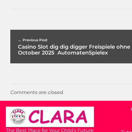
Previous Post
Casino Slot dig dig digger Freispiele ohn
October 2025 ️ AutomatenSpielex
Comments are closed.
The Best Place for Your Child’s Future