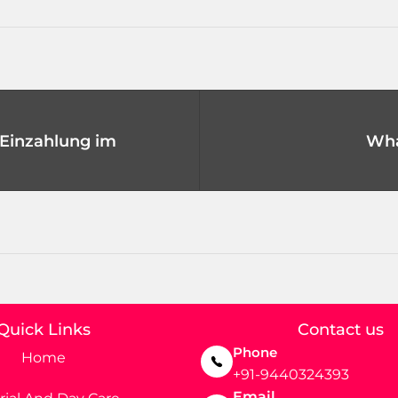
e Einzahlung im
Wha
Quick Links
Contact us
Phone
Home
+91-9440324393
Email