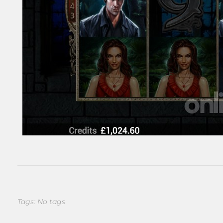
Tags: No tags