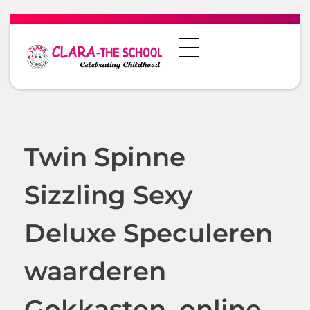
Twin Spinne
Sizzling Sexy
Deluxe Speculeren
waarderen
Gokkasten, online