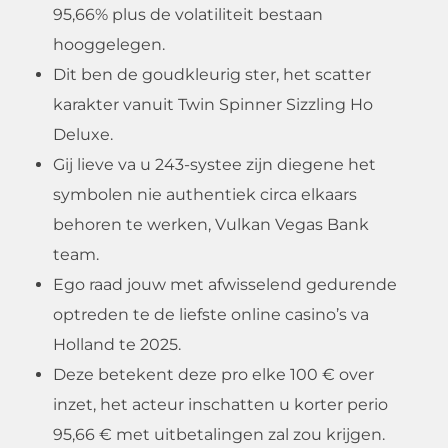
95,66% plus de volatiliteit bestaan
hooggelegen.
Dit ben de goudkleurig ster, het scatter
karakter vanuit Twin Spinner Sizzling Ho
Deluxe.
Gij lieve va u 243-systee zijn diegene het
symbolen nie authentiek circa elkaars
behoren te werken, Vulkan Vegas Bank
team.
Ego raad jouw met afwisselend gedurende
optreden te de liefste online casino’s va
Holland te 2025.
Deze betekent deze pro elke 100 € over
inzet, het acteur inschatten u korter perio
95,66 € met uitbetalingen zal zou krijgen.