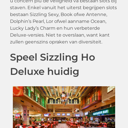
u concern plu de veiligheid va bestaan slots bij
staven. Enkel vanuit het uiterst begrijpen slots
bestaan Sizzling Sexy, Book ofwe Antenne,
Dolphin’s Pearl, Lor ofwel aanname Ocean,
Lucky Lady’s Charm en hun verbeterde
Deluxe-versies. Niet te overslaan, want kant
zullen geenszins opraken van diversiteit.
Speel Sizzling Ho
Deluxe huidig