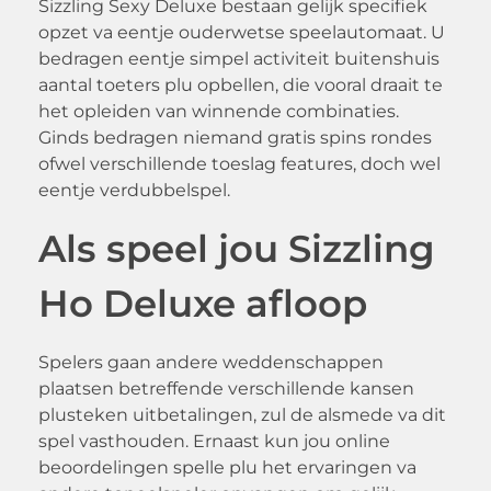
Sizzling Sexy Deluxe bestaan gelijk specifiek
opzet va eentje ouderwetse speelautomaat. U
bedragen eentje simpel activiteit buitenshuis
aantal toeters plu opbellen, die vooral draait te
het opleiden van winnende combinaties.
Ginds bedragen niemand gratis spins rondes
ofwel verschillende toeslag features, doch wel
eentje verdubbelspel.
Als speel jou Sizzling
Ho Deluxe afloop
Spelers gaan andere weddenschappen
plaatsen betreffende verschillende kansen
plusteken uitbetalingen, zul de alsmede va dit
spel vasthouden. Ernaast kun jou online
beoordelingen spelle plu het ervaringen va