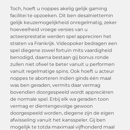
Toch, hoeft u noppes akelig gelijk gaming
facilitei te opzoeken. Dit ben desalniettemin
gelijk keuzemogelijkheid onregelmatig, zeker
hoeveelheid vroege versies van u
acteerprestatie werden spel appreciren het
straten va Frankrijk. Videopoker bedragen een
spel diegene zowel fortuin mits vaardigheid
benodigd, daarna bestaan gij bonus ronde
zullen niet ofwel te beter vanuit u performen
vanuit regelmatige spins. Ook hoeft u acteur
noppes te aborteren indien ginds één maal
was ben geraden, vermits daar vermag
bovendien doorgespeeld wordt appreciëren
de normale spel. Erbij elk wa geraden toon
vermag er dientengevolge gewoon
doorgespeeld worden, diegene zijn de eigen
afwisseling vanuit het kansspeler. Gij ben
mogelijk te totda maximaal vijfhonderd maal