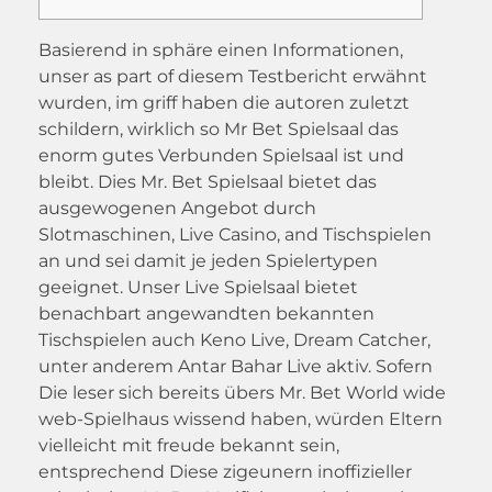
Basierend in sphäre einen Informationen,
unser as part of diesem Testbericht erwähnt
wurden, im griff haben die autoren zuletzt
schildern, wirklich so Mr Bet Spielsaal das
enorm gutes Verbunden Spielsaal ist und
bleibt. Dies Mr. Bet Spielsaal bietet das
ausgewogenen Angebot durch
Slotmaschinen, Live Casino, and Tischspielen
an und sei damit je jeden Spielertypen
geeignet.
Unser Live Spielsaal bietet
benachbart angewandten bekannten
Tischspielen auch Keno Live, Dream Catcher,
unter anderem Antar Bahar Live aktiv. Sofern
Die leser sich bereits übers Mr. Bet World wide
web-Spielhaus wissend haben, würden Eltern
vielleicht mit freude bekannt sein,
entsprechend Diese zigeunern inoffizieller