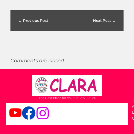
Previous Post
Next Post
Comments are closed.
The Best Place for Your Child’s Future
T