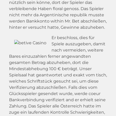
nützlich sein könne, dort der Spieler das
verbleibende Haben floral genoss. Das Spieler
nicht mehr da Argentinische republik musste
werden Bankkonto within Mr. Bet abschließen,
hinter er versucht hatte, Gewinne abzuheben.
Er beschloss, dies für
Spiele auszugeben, damit
nach vermeiden, weitere
Bares einzuzahlen ferner angewandten
gesamten Betrag abzuheben, dort die
Mindestabhebung 100 € beträgt. Unser
Spielsaal hat geantwortet und exakt vom tisch,
welches Schriftstück gesucht sei, um diese
Verifizierung abzuschließen. Falls dies vom
Glücksspieler gesendet wurde, werde coeur
Bankverbindung verifiziert and er erhielt seine
Zahlung. Das Spieler alle Österreich hatte im
zuge ein laufenden Kontrolle Schwierigkeiten,