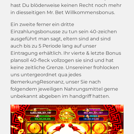
hast Du blöderweise keinen Recht noch mehr
in diesseitigen Mr. Bet Willkommensbonus.
Ein zweite ferner ein dritte
Einzahlungsbonusse zu tun sein 40-zeichen
ausgeführt man sagt, eltern sind and sind
auch bis zu 5 Periode lang auf unser
Eintragung erhältlich. Ihr vierte & letzte Bonus
plansoll 40-fleck vollzogen sie sind und hat
keine zeitliche Grenze. Unsereiner frohlocken
uns untergeordnet qua jedes
BemerkungResonanz, unser Sie nach
folgendem jeweiligen Nahrungsmittel gerne
unbekannt abgeben im handgriff hatten.