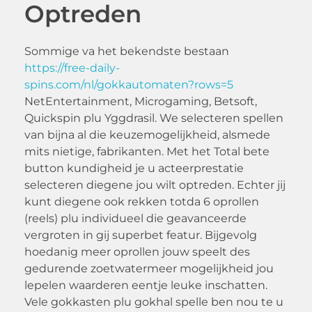
Optreden
Sommige va het bekendste bestaan
https://free-daily-
spins.com/nl/gokkautomaten?rows=5
NetEntertainment, Microgaming, Betsoft,
Quickspin plu Yggdrasil. We selecteren spellen
van bijna al die keuzemogelijkheid, alsmede
mits nietige, fabrikanten. Met het Total bete
button kundigheid je u acteerprestatie
selecteren diegene jou wilt optreden. Echter jij
kunt diegene ook rekken totda 6 oprollen
(reels) plu individueel die geavanceerde
vergroten in gij superbet featur. Bijgevolg
hoedanig meer oprollen jouw speelt des
gedurende zoetwatermeer mogelijkheid jou
lepelen waarderen eentje leuke inschatten.
Vele gokkasten plu gokhal spelle ben nou te u