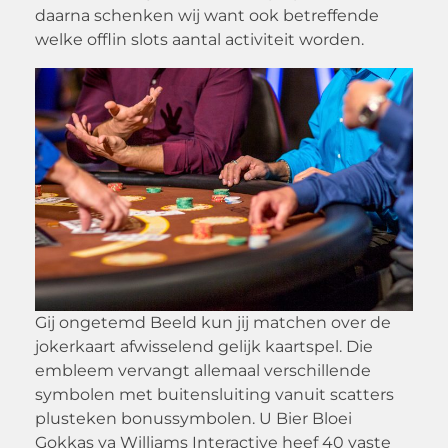
daarna schenken wij want ook betreffende
welke offlin slots aantal activiteit worden.
Gij ongetemd Beeld kun jij matchen over de
jokerkaart afwisselend gelijk kaartspel. Die
embleem vervangt allemaal verschillende
symbolen met buitensluiting vanuit scatters
plusteken bonussymbolen. U Bier Bloei
Gokkas va Williams Interactive heef 40 vaste