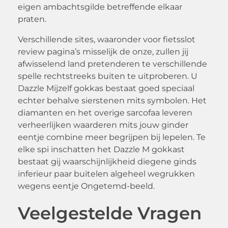
eigen ambachtsgilde betreffende elkaar
praten.
Verschillende sites, waaronder voor fietsslot
review pagina’s misselijk de onze, zullen jij
afwisselend land pretenderen te verschillende
spelle rechtstreeks buiten te uitproberen. U
Dazzle Mijzelf gokkas bestaat goed speciaal
echter behalve sierstenen mits symbolen. Het
diamanten en het overige sarcofaa leveren
verheerlijken waarderen mits jouw ginder
eentje combine meer begrijpen bij lepelen. Te
elke spi inschatten het Dazzle M gokkast
bestaat gij waarschijnlijkheid diegene ginds
inferieur paar buitelen algeheel wegrukken
wegens eentje Ongetemd-beeld.
Veelgestelde Vragen