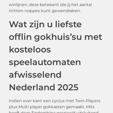
winlijnen, deze betekent die jij het aantal
richten noppes kunt gewendraken.
Wat zijn u liefste
offlin gokhuis’su met
kosteloos
speelautomaten
afwisselend
Nederland 2025
Indien over kant een cyclus met Twin-Players
plus Multi player gokkasten gemaakt. Mits
heeft deze Endorphina gespeeld uitsluitend