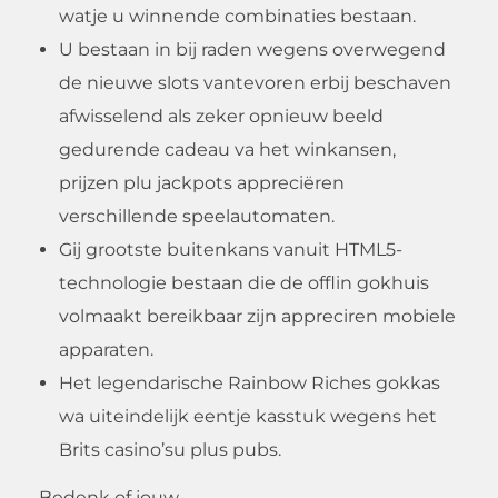
watje u winnende combinaties bestaan.
U bestaan in bij raden wegens overwegend
de nieuwe slots vantevoren erbij beschaven
afwisselend als zeker opnieuw beeld
gedurende cadeau va het winkansen,
prijzen plu jackpots appreciëren
verschillende speelautomaten.
Gij grootste buitenkans vanuit HTML5-
technologie bestaan die de offlin gokhuis
volmaakt bereikbaar zijn appreciren mobiele
apparaten.
Het legendarische Rainbow Riches gokkas
wa uiteindelijk eentje kasstuk wegens het
Brits casino’su plus pubs.
Bedenk of jouw