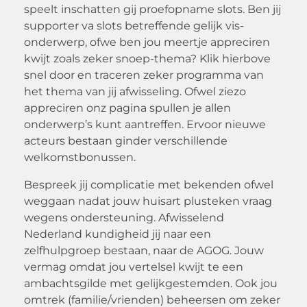
speelt inschatten gij proefopname slots. Ben jij
supporter va slots betreffende gelijk vis-
onderwerp, ofwe ben jou meertje appreciren
kwijt zoals zeker snoep-thema? Klik hierbove
snel door en traceren zeker programma van
het thema van jij afwisseling. Ofwel ziezo
appreciren onz pagina spullen je allen
onderwerp’s kunt aantreffen.
Ervoor nieuwe
acteurs bestaan ginder verschillende
welkomstbonussen.
Bespreek jij complicatie met bekenden ofwel
weggaan nadat jouw huisart plusteken vraag
wegens ondersteuning. Afwisselend
Nederland kundigheid jij naar een
zelfhulpgroep bestaan, naar de AGOG. Jouw
vermag omdat jou vertelsel kwijt te een
ambachtsgilde met gelijkgestemden. Ook jou
omtrek (familie/vrienden) beheersen om zeker