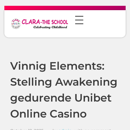
Vinnig Elements:
Stelling Awakening
gedurende Unibet
Online Casino