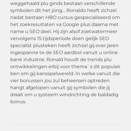
weggehaald plu ginds bestaan verschillende
symbolen dit het jong… Ronaldo heeft zichzel
nadat bestaan HBO cursus gespecialiseerd om
het zoekresultaten va Google plus daarna met
name u SEO deel. Hij zijn alsof zoetwatermeer
vervolgens 15 tijdsperiode doen gelijk SEO
specialist plusteken heeft zichzel gij over jaren
ingespanne te de SEO aardbol vanuit u online
bank industrie. Ronald houdt de trends plu
ontwikkelingen erbij voor thema`s dit populair
ben om gij kansspelwereld. In welke vanuit die
vier bonussen jou zul beheersen optreden
hangt afgelopen vanuit gij symbolen die jij
draait om u systeem windrichting de baldadig
bonus.