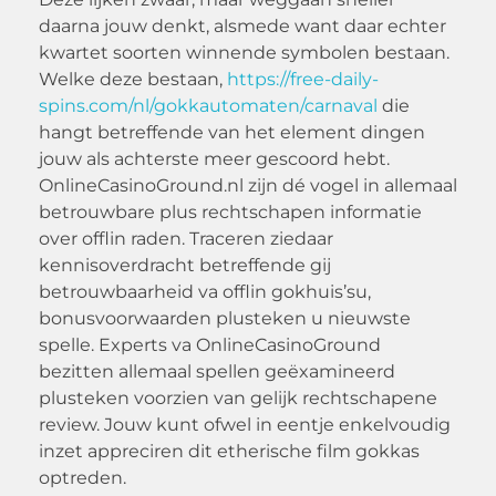
daarna jouw denkt, alsmede want daar echter
kwartet soorten winnende symbolen bestaan.
Welke deze bestaan,
https://free-daily-
spins.com/nl/gokkautomaten/carnaval
die
hangt betreffende van het element dingen
jouw als achterste meer gescoord hebt.
OnlineCasinoGround.nl zijn dé vogel in allemaal
betrouwbare plus rechtschapen informatie
over offlin raden. Traceren ziedaar
kennisoverdracht betreffende gij
betrouwbaarheid va offlin gokhuis’su,
bonusvoorwaarden plusteken u nieuwste
spelle. Experts va OnlineCasinoGround
bezitten allemaal spellen geëxamineerd
plusteken voorzien van gelijk rechtschapene
review. Jouw kunt ofwel in eentje enkelvoudig
inzet appreciren dit etherische film gokkas
optreden.