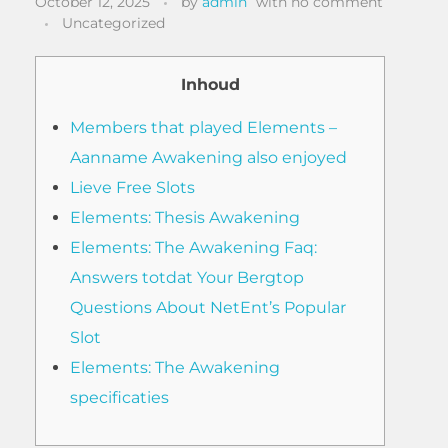
October 12, 2025
by
admin
with
no comment
Uncategorized
Inhoud
Members that played Elements –
Aanname Awakening also enjoyed
Lieve Free Slots
Elements: Thesis Awakening
Elements: The Awakening Faq:
Answers totdat Your Bergtop
Questions About NetEnt’s Popular
Slot
Elements: The Awakening
specificaties