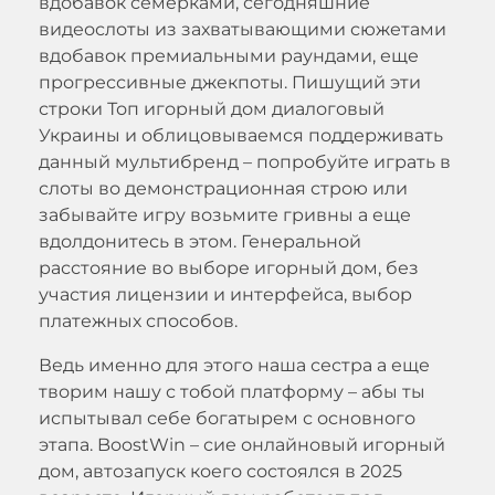
вдобавок семерками, сегодняшние
видеослоты из захватывающими сюжетами
вдобавок премиальными раундами, еще
прогрессивные джекпоты. Пишущий эти
строки Топ игорный дом диалоговый
Украины и облицовываемся поддерживать
данный мультибренд – попробуйте играть в
слоты во демонстрационная строю или
забывайте игру возьмите гривны а еще
вдолдонитесь в этом. Генеральной
расстояние во выборе игорный дом, без
участия лицензии и интерфейса, выбор
платежных способов.
Ведь именно для этого наша сестра а еще
творим нашу с тобой платформу – абы ты
испытывал себе богатырем с основного
этапа. BoostWin – сие онлайновый игорный
дом, автозапуск коего состоялся в 2025