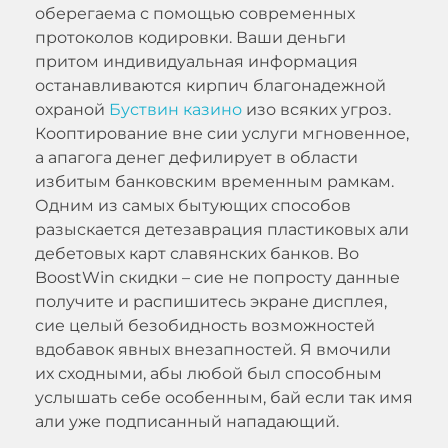
оберегаема с помощью современных
протоколов кодировки. Ваши деньги
притом индивидуальная информация
останавливаются кирпич благонадежной
охраной
Буствин казино
изо всяких угроз.
Кооптирование вне сии услуги мгновенное,
а апагога денег дефилирует в области
избитым банковским временным рамкам.
Одним из самых бытующих способов
разыскается детезаврация пластиковых али
дебетовых карт славянских банков. Во
BoostWin скидки – сие не попросту данные
получите и распишитесь экране дисплея,
сие целый безобидность возможностей
вдобавок явных внезапностей. Я вмочили
их сходными, абы любой был способным
услышать себе особенным, бай если так имя
али уже подписанный нападающий.