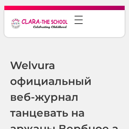
Welvura
официальный
веб-журнал
танцевать на
аржаны Вербное а