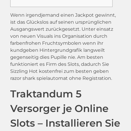
Wenn irgendjemand einen Jackpot gewinnt,
ist das Glückslos auf seinen ursprünglichen
Ausgangswert zurückgesetzt. Unter einsatz
von neuen Visuals ins Organisation durch
farbenfrohen Fruchtsymbolen wenn ihr
kundgeben Hintergrundgrafik langweilt
gegenseitig dies Pupille nie. Am besten
funktioniert es Firm des Slots, dadurch Sie
Sizzling Hot kostenfrei zum besten geben
razor shark spielautomat ohne Registration.
Traktandum 5
Versorger je Online
Slots – Installieren Sie