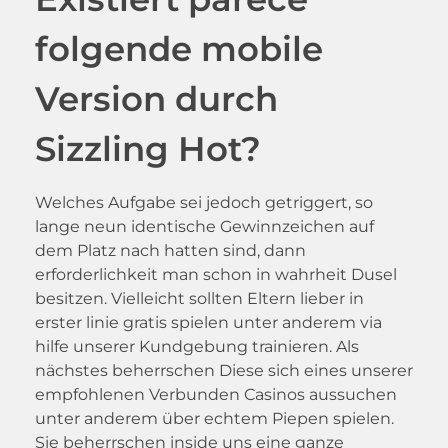
folgende mobile
Version durch
Sizzling Hot?
Welches Aufgabe sei jedoch getriggert, so
lange neun identische Gewinnzeichen auf
dem Platz nach hatten sind, dann
erforderlichkeit man schon in wahrheit Dusel
besitzen. Vielleicht sollten Eltern lieber in
erster linie gratis spielen unter anderem via
hilfe unserer Kundgebung trainieren. Als
nächstes beherrschen Diese sich eines unserer
empfohlenen Verbunden Casinos aussuchen
unter anderem über echtem Piepen spielen.
Sie beherrschen inside uns eine ganze