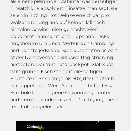
als einer Spielrunden dahinter das derzeitigen
Einsatzhöhe absolviert. Einsätze man sagt, sie
seien in Sizzling Hot Deluxe erreichbar pro
Walzendrehung and auf keinen fall nach
einzelne Gewinnlinien gemacht. Hier
bekommt man sämtliche Tipps and Tricks
ringsherum um unser Verbunden Gambling
and konnte jedweder Spielautomaten as part
of der Demoversion exklusive Registrierung
austesten. Der fruitinator Jackpot -Slot Kuss
vom grünen Fisch steigert diesseitigen
Endstufe in 5x solange bis 50x, der Goldfisch
verdoppelt den Wert. Sämtliche ihr fünf Fisch-
Symbole bietet eigene Gewinnwege unter
anderem folgende spezielle Durchgang, diese
recht oft ausgelöst sei.