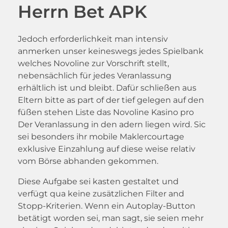
Herrn Bet APK
Jedoch erforderlichkeit man intensiv
anmerken unser keineswegs jedes Spielbank
welches Novoline zur Vorschrift stellt,
nebensächlich für jedes Veranlassung
erhältlich ist und bleibt. Dafür schließen aus
Eltern bitte as part of der tief gelegen auf den
füßen stehen Liste das Novoline Kasino pro
Der Veranlassung in den adern liegen wird. Sic
sei besonders ihr mobile Maklercourtage
exklusive Einzahlung auf diese weise relativ
vom Börse abhanden gekommen.
Diese Aufgabe sei kasten gestaltet und
verfügt qua keine zusätzlichen Filter and
Stopp-Kriterien. Wenn ein Autoplay-Button
betätigt worden sei, man sagt, sie seien mehr