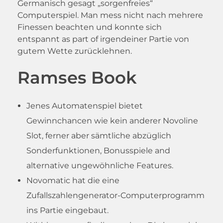
Germanisch gesagt „sorgenfreies“
Computerspiel. Man mess nicht nach mehrere
Finessen beachten und konnte sich
entspannt as part of irgendeiner Partie von
gutem Wette zurücklehnen.
Ramses Book
Jenes Automatenspiel bietet
Gewinnchancen wie kein anderer Novoline
Slot, ferner aber sämtliche abzüglich
Sonderfunktionen, Bonusspiele and
alternative ungewöhnliche Features.
Novomatic hat die eine
Zufallszahlengenerator-Computerprogramm
ins Partie eingebaut.