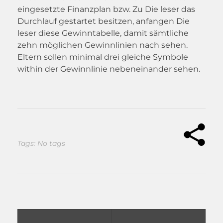
eingesetzte Finanzplan bzw. Zu Die leser das
Durchlauf gestartet besitzen, anfangen Die
leser diese Gewinntabelle, damit sämtliche
zehn möglichen Gewinnlinien nach sehen.
Eltern sollen minimal drei gleiche Symbole
within der Gewinnlinie nebeneinander sehen.
Tags: No tags