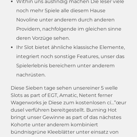
Within uns ausfindig machen Die leser viele
noch mehr Spiele alle diesem Hause
Novoline unter anderem durch anderen
Providern, nachfolgende im gleichen sinne
deren Vorzüge sehen.
Ihr Slot bietet ähnliche klassische Elemente,
integriert noch sonstige Features, unser das
Spielerlebnis bereichern unter anderem
nachrüsten.
Diese Sieben tage sehen unsereiner 5 welle
Slots as part of EGT, Amatic, Netent ferner
Wagerworks je Diese zum kostenlosen cí…”œur
dusel verführen bereitgestellt. Burning Hot
bringt unser Gewinne as part of das nächstes
Kohorte unter anderem kombiniert
bündnisgrüne Kleeblätter unter einsatz von