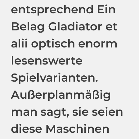
entsprechend Ein
Belag Gladiator et
alii optisch enorm
lesenswerte
Spielvarianten.
Außerplanmäßig
man sagt, sie seien
diese Maschinen