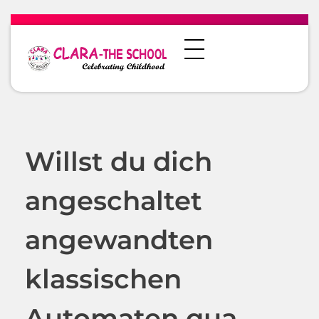
Willst du dich
angeschaltet
angewandten
klassischen
Automaten qua