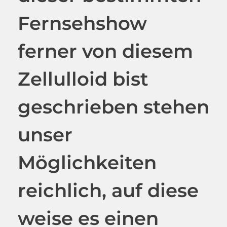
Fernsehshow
ferner von diesem
Zellulloid bist
geschrieben stehen
unser
Möglichkeiten
reichlich, auf diese
weise es einen