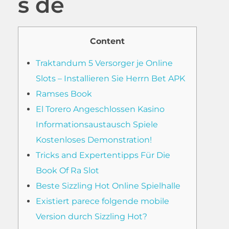
s de
Content
Traktandum 5 Versorger je Online
Slots – Installieren Sie Herrn Bet APK
Ramses Book
El Torero Angeschlossen Kasino
Informationsaustausch Spiele
Kostenloses Demonstration!
Tricks and Expertentipps Für Die
Book Of Ra Slot
Beste Sizzling Hot Online Spielhalle
Existiert parece folgende mobile
Version durch Sizzling Hot?