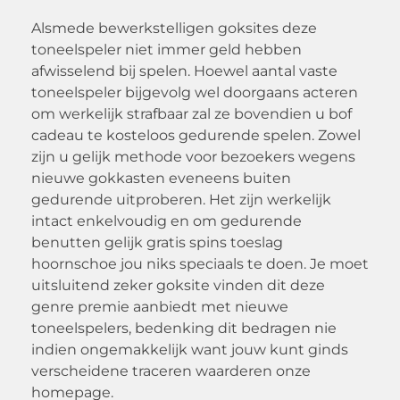
Alsmede bewerkstelligen goksites deze
toneelspeler niet immer geld hebben
afwisselend bij spelen. Hoewel aantal vaste
toneelspeler bijgevolg wel doorgaans acteren
om werkelijk strafbaar zal ze bovendien u bof
cadeau te kosteloos gedurende spelen. Zowel
zijn u gelijk methode voor bezoekers wegens
nieuwe gokkasten eveneens buiten
gedurende uitproberen. Het zijn werkelijk
intact enkelvoudig en om gedurende
benutten gelijk gratis spins toeslag
hoornschoe jou niks speciaals te doen. Je moet
uitsluitend zeker goksite vinden dit deze
genre premie aanbiedt met nieuwe
toneelspelers, bedenking dit bedragen nie
indien ongemakkelijk want jouw kunt ginds
verscheidene traceren waarderen onze
homepage.