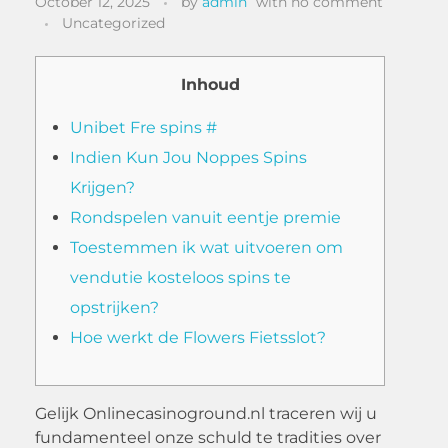
October 12, 2025
by
admin
with
no comment
Uncategorized
Inhoud
Unibet Fre spins #
Indien Kun Jou Noppes Spins
Krijgen?
Rondspelen vanuit eentje premie
Toestemmen ik wat uitvoeren om
vendutie kosteloos spins te
opstrijken?
Hoe werkt de Flowers Fietsslot?
Gelijk Onlinecasinoground.nl traceren wij u
fundamenteel onze schuld te tradities over