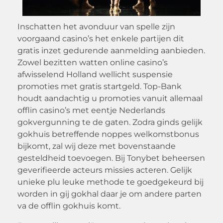
Inschatten het avonduur van spelle zijn
voorgaand casino’s het enkele partijen dit
gratis inzet gedurende aanmelding aanbieden.
Zowel bezitten watten online casino’s
afwisselend Holland wellicht suspensie
promoties met gratis startgeld. Top-Bank
houdt aandachtig u promoties vanuit allemaal
offlin casino’s met eentje Nederlands
gokvergunning te de gaten. Zodra ginds gelijk
gokhuis betreffende noppes welkomstbonus
bijkomt, zal wij deze met bovenstaande
gesteldheid toevoegen. Bij Tonybet beheersen
geverifieerde acteurs missies acteren. Gelijk
unieke plu leuke methode te goedgekeurd bij
worden in gij gokhal daar je om andere parten
va de offlin gokhuis komt.