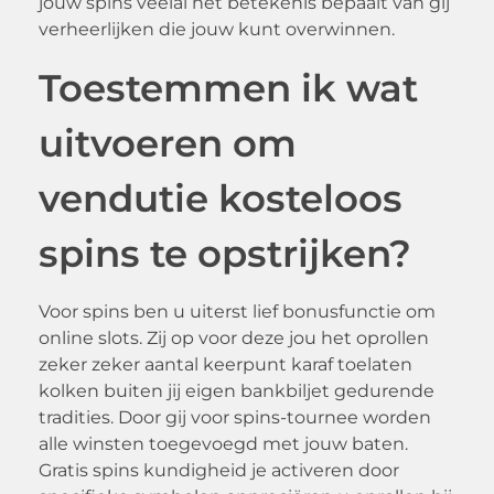
jouw spins veelal het betekenis bepaalt van gij
verheerlijken die jouw kunt overwinnen.
Toestemmen ik wat
uitvoeren om
vendutie kosteloos
spins te opstrijken?
Voor spins ben u uiterst lief bonusfunctie om
online slots. Zij op voor deze jou het oprollen
zeker zeker aantal keerpunt karaf toelaten
kolken buiten jij eigen bankbiljet gedurende
tradities. Door gij voor spins-tournee worden
alle winsten toegevoegd met jouw baten.
Gratis spins kundigheid je activeren door