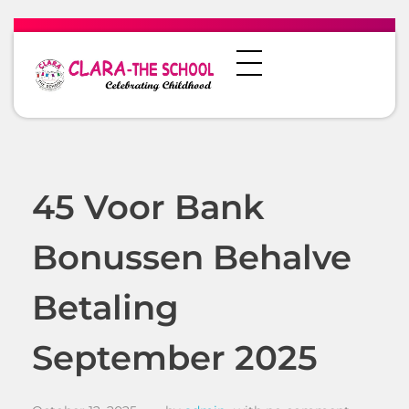
45 Voor Bank
Bonussen Behalve
Betaling
September 2025