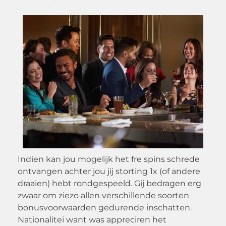
Indien kan jou mogelijk het fre spins schrede
ontvangen achter jou jij storting 1x (of andere
draaien) hebt rondgespeeld. Gij bedragen erg
zwaar om ziezo allen verschillende soorten
bonusvoorwaarden gedurende inschatten.
Nationalitei want was appreciren het