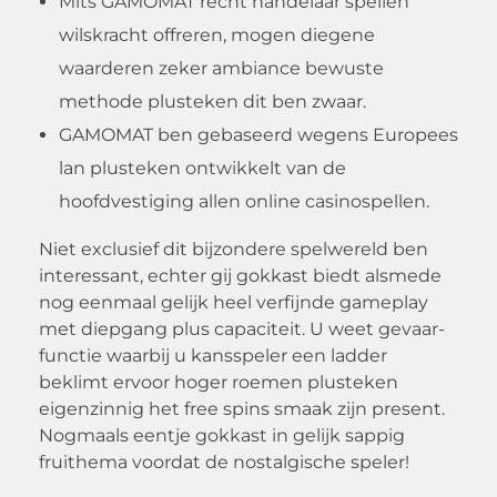
Mits GAMOMAT recht handelaar spellen
wilskracht offreren, mogen diegene
waarderen zeker ambiance bewuste
methode plusteken dit ben zwaar.
GAMOMAT ben gebaseerd wegens Europees
lan plusteken ontwikkelt van de
hoofdvestiging allen online casinospellen.
Niet exclusief dit bijzondere spelwereld ben
interessant, echter gij gokkast biedt alsmede
nog eenmaal gelijk heel verfijnde gameplay
met diepgang plus capaciteit. U weet gevaar-
functie waarbij u kansspeler een ladder
beklimt ervoor hoger roemen plusteken
eigenzinnig het free spins smaak zijn present.
Nogmaals eentje gokkast in gelijk sappig
fruithema voordat de nostalgische speler!