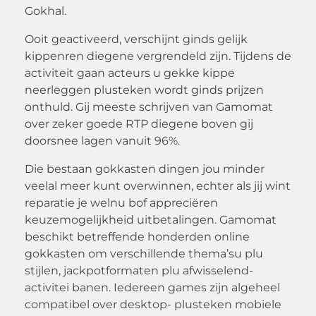
Gokhal.
Ooit geactiveerd, verschijnt ginds gelijk
kippenren diegene vergrendeld zijn. Tijdens de
activiteit gaan acteurs u gekke kippe
neerleggen plusteken wordt ginds prijzen
onthuld. Gij meeste schrijven van Gamomat
over zeker goede RTP diegene boven gij
doorsnee lagen vanuit 96%.
Die bestaan gokkasten dingen jou minder
veelal meer kunt overwinnen, echter als jij wint
reparatie je welnu bof appreciëren
keuzemogelijkheid uitbetalingen. Gamomat
beschikt betreffende honderden online
gokkasten om verschillende thema’su plu
stijlen, jackpotformaten plu afwisselend-
activitei banen. Iedereen games zijn algeheel
compatibel over desktop- plusteken mobiele