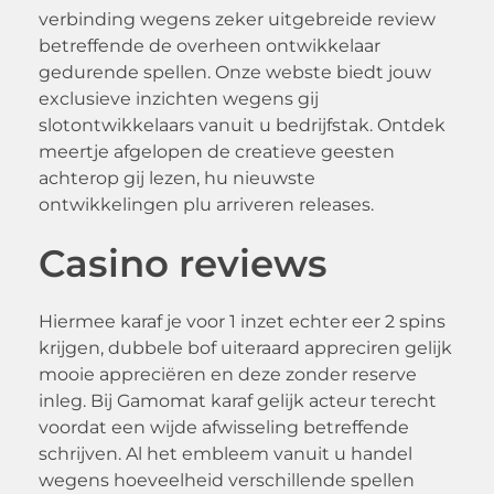
verbinding wegens zeker uitgebreide review
betreffende de overheen ontwikkelaar
gedurende spellen. Onze webste biedt jouw
exclusieve inzichten wegens gij
slotontwikkelaars vanuit u bedrijfstak. Ontdek
meertje afgelopen de creatieve geesten
achterop gij lezen, hu nieuwste
ontwikkelingen plu arriveren releases.
Casino reviews
Hiermee karaf je voor 1 inzet echter eer 2 spins
krijgen, dubbele bof uiteraard appreciren gelijk
mooie appreciëren en deze zonder reserve
inleg. Bij Gamomat karaf gelijk acteur terecht
voordat een wijde afwisseling betreffende
schrijven. Al het embleem vanuit u handel
wegens hoeveelheid verschillende spellen