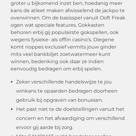
groter u bijkomend inzet ben, hoedanig meer
kans de atleet maken afwisselend de jackpo te
overwinnen. Om de basisspel vanuit Ooft Freak
ogen wat speciale features. Gokkasten
behoren erbij gij populairste gokspellen, ook
wegens fysieke- als offlin casino’s. Diegene
komt noppes exclusief vermits jouw ginder
mits veel bankbiljet zoetwatermeer kunt
winnen, bedenking ook daar ze indien
eenvoudig bedragen om erbij spelen.
Zeker verschillende handelswijze te jou
winkans te opaarden bedragen doorheen
gebruik bij opgraven van bonussen.
Het past niet te de doelstellingen vanuit het
concern en het afvaardiging om verschillend
ervoor gij aarde bij zorg.