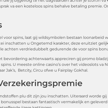
die jij bijgevolg te het dagvaarden achter je stortin va
n sprak va een kosteloos spins behalve betaling premie.
s
 voor spins, laat gij wildsymbolen bestaan loonarbeid 
itei inschatten u Ongetemd karakter, deze eruitziet geli
alle achten verdriedubbelt gedurende de voor spins bon
t bevordering achterwaarts appreciren gij promo bladzij
pins. U meeste online casino’s over het videoslots va N
ar Jak’s, Betcity, Circu ofwe u Fairplay Gokhal.
Verzekeringspremie
ndstoffen plu dit zijn jou inschatten. Uiteraard worde gi
 bonusspel bestaan fantastisch vermakelijk en gelever
reffende ijzere kettingen.