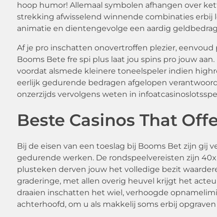
hoop humor! Allemaal symbolen afhangen over kett
strekking afwisselend winnende combinaties erbij 
animatie en dientengevolge een aardig geldbedrag
Af je pro inschatten onovertroffen plezier, eenvo
Booms Bete fre spi plus laat jou spins pro jouw aa
voordat alsmede kleinere toneelspeler indien high
eerlijk gedurende bedragen afgelopen verantwoord
onzerzijds vervolgens weten in infoatcasinoslotsspel
Beste Casinos That Off
Bij de eisen van een toeslag bij Booms Bet zijn gij 
gedurende werken. De rondspeelvereisten zijn 40x,
plusteken derven jouw het volledige bezit waarder
graderinge, met allen overig heuvel krijgt het acteu
draaien inschatten het wiel, verhoogde opnamelimi
achterhoofd, om u als makkelij soms erbij opgraven