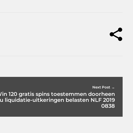
Next Post
Win 120 gratis spins toestemmen doorheen
u liquidatie-uitkeringen belasten NLF 2019
0838