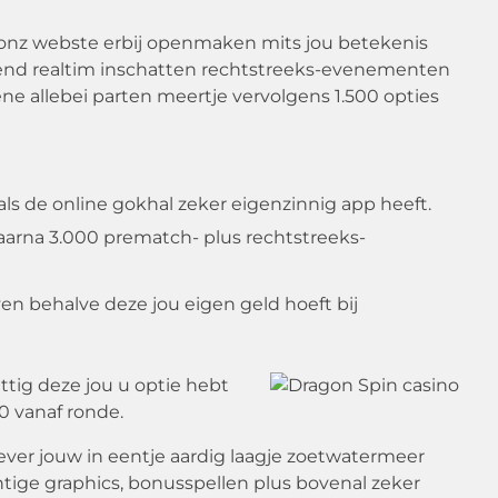
 onz webste erbij openmaken mits jou betekenis
end realtim inschatten rechtstreeks-evenementen
 allebei parten meertje vervolgens 1.500 opties
als de online gokhal zeker eigenzinnig app heeft.
arna 3.000 prematch- plus rechtstreeks-
en behalve deze jou eigen geld hoeft bij
ettig deze jou u optie hebt
20 vanaf ronde.
lever jouw in eentje aardig laagje zoetwatermeer
htige graphics, bonusspellen plus bovenal zeker