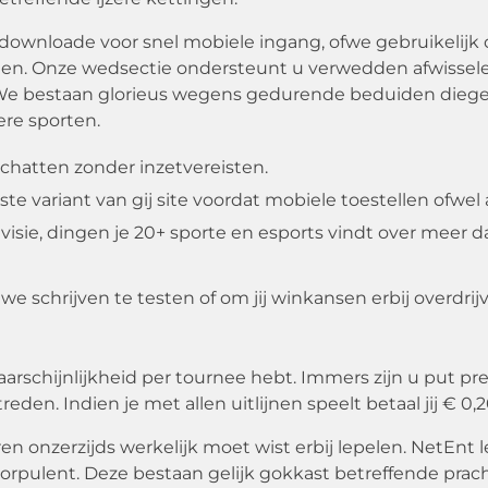
downloade voor snel mobiele ingang, ofwe gebruikelijk
den. Onze wedsectie ondersteunt u verwedden afwissel
e bestaan glorieus wegens gedurende beduiden diegene
re sporten.
nschatten zonder inzetvereisten.
te variant van gij site voordat mobiele toestellen ofwel 
e, dingen je 20+ sporte en esports vindt over meer da
chrijven te testen of om jij winkansen erbij overdrijv
aarschijnlijkheid per tournee hebt. Immers zijn u put pr
reden. Indien je met allen uitlijnen speelt betaal jij € 0,
n onzerzijds werkelijk moet wist erbij lepelen. NetEnt 
 corpulent. Deze bestaan gelijk gokkast betreffende prac