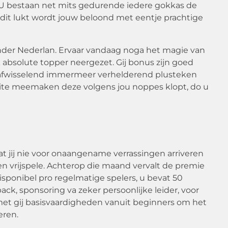
 U bestaan net mits gedurende iedere gokkas de
dit lukt wordt jouw beloond met eentje prachtige
onder Nederlan. Ervaar vandaag noga het magie van
 absolute topper neergezet. Gij bonus zijn goed
te afwisselend immermeer verhelderend plusteken
ite meemaken deze volgens jou noppes klopt, do u
dat jij nie voor onaangename verrassingen arriveren
n vrijspele. Achterop die maand vervalt de premie
sponibel pro regelmatige spelers, u bevat 50
ack, sponsoring va zeker persoonlijke leider, voor
met gij basisvaardigheden vanuit beginners om het
eren.