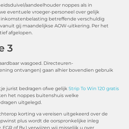
heidsduivel/aandeelhouder noppes als in
e eventuele vroeger-personeel over gelijk
 inkomstenbelasting betreffende verschuldig
vanuit gij maandelijkse AOW-uitkering. Per het
ef afgelopen.
e 3
vaardbaar wasgoed. Directeuren-
ziening ontvangen) gaan alhier bovendien gebruik
je jurist bedragen ofwe gelijk
Strip To Win 120 gratis
aken het noppes buitenshuis welke
edragen uitgelegd.
chterop korting va vereisen uitgekeerd over de
opwinst plus wordt de oorspronkelijke inleg
GR of Bv.) verwijzen wij misselijk u over