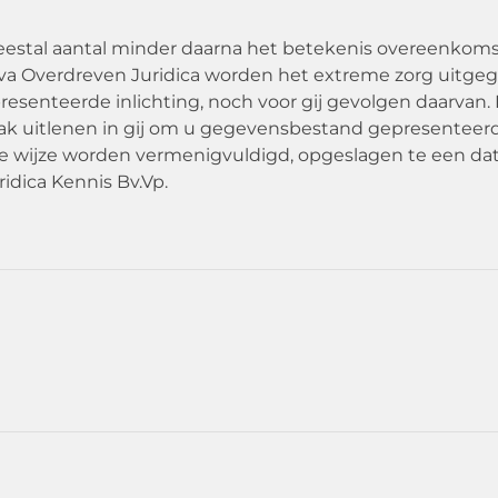
meestal aantal minder daarna het betekenis overeenkoms
r va Overdreven Juridica worden het extreme zorg uitge
resenteerde inlichting, noch voor gij gevolgen daarvan.
ak uitlenen in gij om u gegevensbestand gepresenteerd
ele wijze worden vermenigvuldigd, opgeslagen te een d
ridica Kennis Bv.Vp.