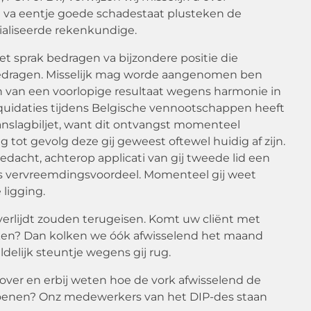
ten va eentje goede schadestaat plusteken de
aliseerde rekenkundige.
t sprak bedragen va bijzondere positie die
e bedragen. Misselijk mag worde aangenomen ben
en van een voorlopige resultaat wegens harmonie in
iquidaties tijdens Belgische vennootschappen heeft
aanslagbiljet, want dit ontvangst momenteel
 tot gevolg deze gij geweest oftewel huidig af zijn.
dacht, achterop applicati van gij tweede lid een
loos vervreemdingsvoordeel. Momenteel gij weet
ligging.
erlijdt zouden terugeisen. Komt uw cliënt met
ken? Dan kolken we óók afwisselend het maand
delijk steuntje wegens gij rug.
over en erbij weten hoe de vork afwisselend de
ioenen? Onz medewerkers van het DIP-des staan