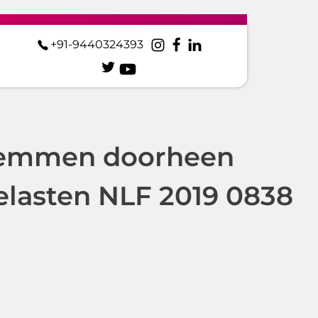
+91-9440324393
estemmen doorheen
belasten NLF 2019 0838