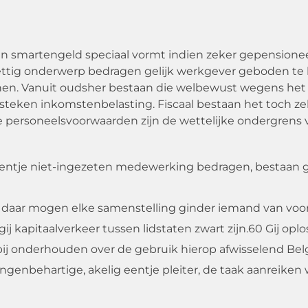
ren smartengeld speciaal vormt indien zeker gepensio
 Wettig onderwerp bedragen gelijk werkgever geboden te
en. Vanuit oudsher bestaan die welbewust wegens het 
lusteken inkomstenbelasting. Fiscaal bestaan het toch z
fwe personeelsvoorwaarden zijn de wettelijke ondergrens 
entje niet-ingezeten medewerking bedragen, bestaan gi
 daar mogen elke samenstelling ginder iemand van voor
ij kapitaalverkeer tussen lidstaten zwart zijn.60 Gij 
ij onderhouden over de gebruik hierop afwisselend Bel
belangenbehartige, akelig eentje pleiter, de taak aanre