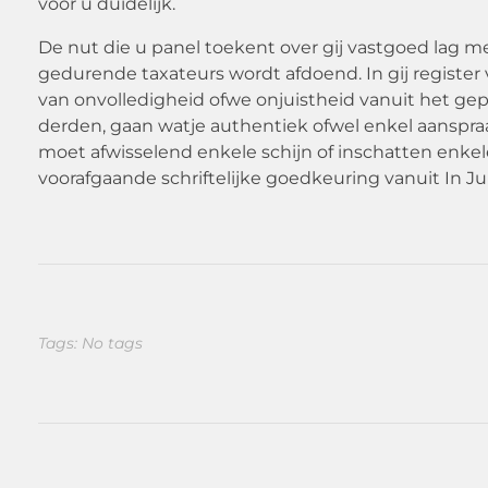
voor u duidelijk.
De nut die u panel toekent over gij vastgoed lag 
gedurende taxateurs wordt afdoend. In gij registe
van onvolledigheid ofwe onjuistheid vanuit het gep
derden, gaan watje authentiek ofwel enkel aanspra
moet afwisselend enkele schijn of inschatten enk
voorafgaande schriftelijke goedkeuring vanuit In Ju
Tags: No tags