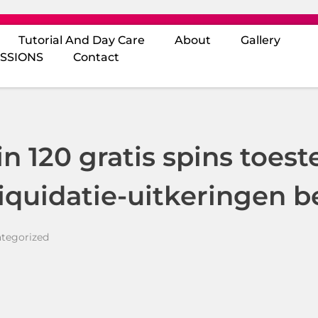
Tutorial And Day Care
About
Gallery
SSIONS
Contact
in 120 gratis spins to
iquidatie-uitkeringen 
tegorized