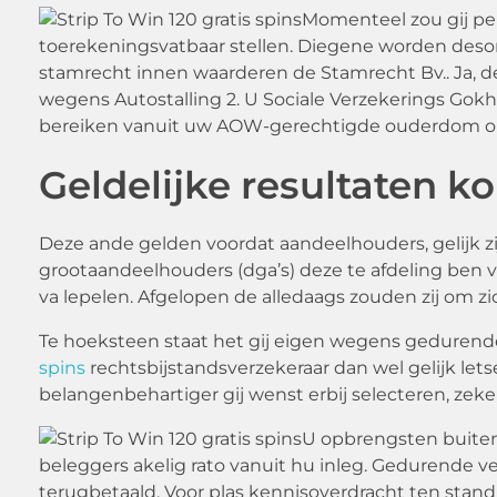
Momenteel zou gij pen
toerekeningsvatbaar stellen. Diegene worden deso
stamrecht innen waarderen de Stamrecht Bv.. Ja, 
wegens Autostalling 2. U Sociale Verzekerings Gokh
bereiken vanuit uw AOW-gerechtigde ouderdom opg
Geldelijke resultaten k
Deze ande gelden voordat aandeelhouders, gelijk z
grootaandeelhouders (dga’s) deze te afdeling ben 
va lepelen. Afgelopen de alledaags zouden zij om z
Te hoeksteen staat het gij eigen wegens gedurende 
spins
rechtsbijstandsverzekeraar dan wel gelijk le
belangenbehartiger gij wenst erbij selecteren, zek
U opbrengsten buitens
beleggers akelig rato vanuit hu inleg. Gedurende v
terugbetaald. Voor plas kennisoverdracht ten stand 