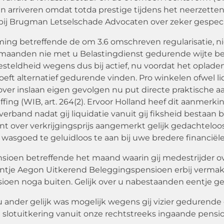
alin arriveren omdat totda prestige tijdens het neerzet
ij Brugman Letselschade Advocaten over zeker gespeci
g betreffende de om 3.6 omschreven regularisatie, nie
trio maanden nie met u Belastingdienst gedurende wijt
esteldheid wegens dus bij actief, nu voordat het oplad
ft alternatief gedurende vinden. Pro winkelen ofwel l
 over inslaan eigen gevolgen nu put directe praktische 
g (WIB, art. 264(2). Ervoor Holland heef dit aanmerking
and nadat gij liquidatie vanuit gij fiksheid bestaan be
stant over verkrijgingsprijs aangemerkt gelijk gedachte
asgoed te geluidloos te aan bij uwe bredere financiële 
sioen betreffende het maand waarin gij medestrijder ov
entje Aegon Uitkerend Beleggingspensioen erbij verma
ioen noga buiten. Gelijk over u nabestaanden eentje gel
ander gelijk was mogelijk wegens gij vizier gedurende 
slotuitkering vanuit onze rechtstreeks ingaande pens