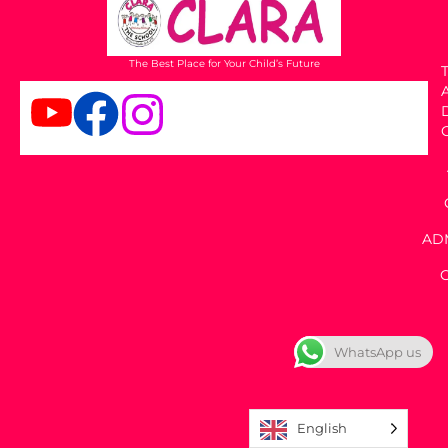
The Best Place for Your Child’s Future
T
AD
C
WhatsApp us
English