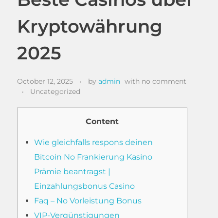
Kryptowährung
2025
October 12, 2025
by
admin
with
no comment
Uncategorized
Content
Wie gleichfalls respons deinen
Bitcoin No Frankierung Kasino
Prämie beantragst |
Einzahlungsbonus Casino
Faq – No Vorleistung Bonus
VIP-Vergünstigungen