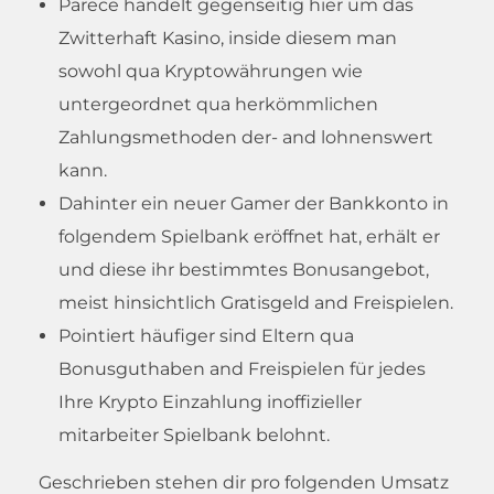
Parece handelt gegenseitig hier um das
Zwitterhaft Kasino, inside diesem man
sowohl qua Kryptowährungen wie
untergeordnet qua herkömmlichen
Zahlungsmethoden der- and lohnenswert
kann.
Dahinter ein neuer Gamer der Bankkonto in
folgendem Spielbank eröffnet hat, erhält er
und diese ihr bestimmtes Bonusangebot,
meist hinsichtlich Gratisgeld and Freispielen.
Pointiert häufiger sind Eltern qua
Bonusguthaben and Freispielen für jedes
Ihre Krypto Einzahlung inoffizieller
mitarbeiter Spielbank belohnt.
Geschrieben stehen dir pro folgenden Umsatz