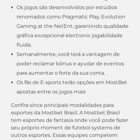
Os jogos são desenvolvidos por estúdios
renomados como Pragmatic Play, Evolution
Gaming at the NetEnt, garantindo qualidade
gráfica excepcional electronic jogabilidade
fluida.
Semanalmente, você terá a vantagem de
poder reclamar bônus e ayudar de eventos
para aumentar o forte da sua conta.
Os fãs de E-sports terão opções em MostBet
apostas entre os jogos mais
Confira since principais modalidades para
esportes da Mostbet Brasil. A Mostbet Brasil
tem esportes de fantasia onde você pode fazer
seu próprio moment de futebol systems de
outros esportes. Essas equipes competem