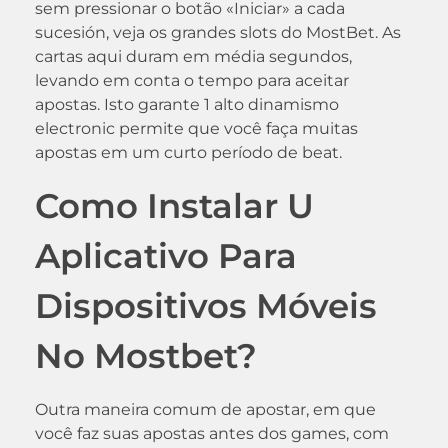
sem pressionar o botão «Iniciar» a cada
sucesión, veja os grandes slots do MostBet. As
cartas aqui duram em média segundos,
levando em conta o tempo para aceitar
apostas. Isto garante 1 alto dinamismo
electronic permite que você faça muitas
apostas em um curto período de beat.
Como Instalar U
Aplicativo Para
Dispositivos Móveis
No Mostbet?
Outra maneira comum de apostar, em que
você faz suas apostas antes dos games, com