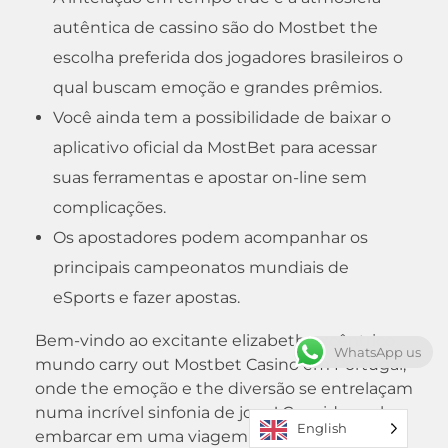
autêntica de cassino são do Mostbet the
escolha preferida dos jogadores brasileiros o
qual buscam emoção e grandes prêmios.
Você ainda tem a possibilidade de baixar o
aplicativo oficial da MostBet para acessar
suas ferramentas e apostar on-line sem
complicações.
Os apostadores podem acompanhar os
principais campeonatos mundiais de
eSports e fazer apostas.
Bem-vindo ao excitante elizabeth excêntrico
WhatsApp us
mundo carry out Mostbet Casino em Portugal,
onde the emoção e the diversão se entrelaçam
numa incrível sinfonia de jogo! Convidamo-lo a
English
embarcar em uma viagem que irá mudar a sua