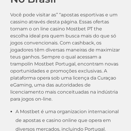
Você pode visitar as” “apostas esportivas e um
cassino através desta página. Essas ofertas
tornam o on line casino Mostbet PT the
escolha ideal pra quem busca mais do que só
jogos convencionais. Com cashback, os
jogadores têm diversas maneiras de maximizar
teus ganhos. Sempre o qual acessam a
trampolín Mostbet Portugal, encontram novas
oportunidades e promoções exclusivas. A
plataforma opera sob uma licença da Curaçao
eGaming, uma das autoridades de
licenciamento mais conceituadas na indústria
para jogos on-line.
A Mostbet é uma organizacion internacional
de apostas e casino online que opera em
diversos mercados, incluindo Portugal.