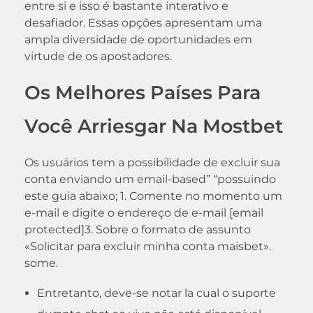
entre si e isso é bastante interativo e
desafiador. Essas opções apresentam uma
ampla diversidade de oportunidades em
virtude de os apostadores.
Os Melhores Países Para
Você Arriesgar Na Mostbet
Os usuários tem a possibilidade de excluir sua
conta enviando um email-based” “possuindo
este guia abaixo; 1. Comente no momento um
e-mail e digite o endereço de e-mail [email
protected]3. Sobre o formato de assunto
«Solicitar para excluir minha conta maisbet».
some.
Entretanto, deve-se notar la cual o suporte