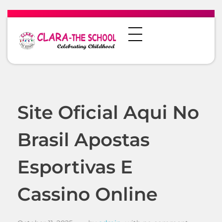
Site Oficial Aqui No
Brasil Apostas
Esportivas E
Cassino Online