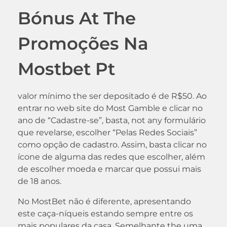
Bónus At The
Promoções Na
Mostbet Pt
valor mínimo the ser depositado é de R$50. Ao
entrar no web site do Most Gamble e clicar no
ano de “Cadastre-se”, basta, not any formulário
que revelarse, escolher “Pelas Redes Sociais”
como opção de cadastro. Assim, basta clicar no
ícone de alguma das redes que escolher, além
de escolher moeda e marcar que possui mais
de 18 anos.
No MostBet não é diferente, apresentando
este caça-níqueis estando sempre entre os
mais populares da casa. Semelhante the uma