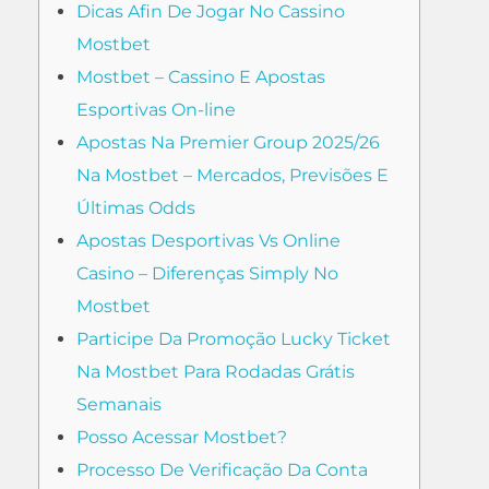
Dicas Afin De Jogar No Cassino
Mostbet
Mostbet – Cassino E Apostas
Esportivas On-line
Apostas Na Premier Group 2025/26
Na Mostbet – Mercados, Previsões E
Últimas Odds
Apostas Desportivas Vs Online
Casino – Diferenças Simply No
Mostbet
Participe Da Promoção Lucky Ticket
Na Mostbet Para Rodadas Grátis
Semanais
Posso Acessar Mostbet?
Processo De Verificação Da Conta