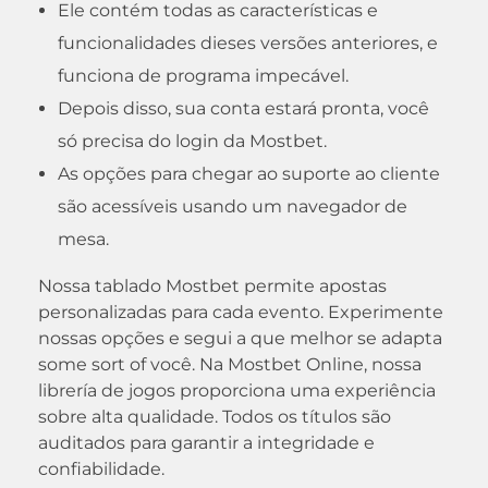
Ele contém todas as características e
funcionalidades dieses versões anteriores, e
funciona de programa impecável.
Depois disso, sua conta estará pronta, você
só precisa do login da Mostbet.
As opções para chegar ao suporte ao cliente
são acessíveis usando um navegador de
mesa.
Nossa tablado Mostbet permite apostas
personalizadas para cada evento. Experimente
nossas opções e segui a que melhor se adapta
some sort of você. Na Mostbet Online, nossa
librería de jogos proporciona uma experiência
sobre alta qualidade. Todos os títulos são
auditados para garantir a integridade e
confiabilidade.