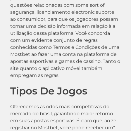
questões relacionadas com some sort of
segurança, licenciamento electronic suporte
ao consumidor, para que os jogadores possam
tomar uma decisão informada em relação à a
utilização dessa plataforma. Você concorda
com um evidente conjunto de regras
conhecidas como Termos e Condições de uma
Mostbet ao fazer uma conta na plataforma de
apostas esportivas e games de cassino. Tanto o
site quanto o aplicativo móvel também
empregam as regras.
Tipos De Jogos
Oferecemos as odds mais competitivas do
mercado do brasil, garantindo maior retorno
em suas apostas esportivas. É claro que, ao ze
registrar no Mostbet, você pode receber um”