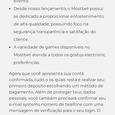
evento.
Desde nosso lançamento, o Mostbet possui
se dedicado a proporcionar entretenimento
de alta qualidade, possuindo foco na
segurança, transparência e satisfação do
cliente.
A variedade de games disponíveis no
Mostbet atende a todos os gostos electronic
preferências.
Agora que você apresenta sua conta
confirmada, tudo o os quais resta é realizar seu
primeiro depósito escolhendo um método de
pagamento. Além de proteger teus dados
pessoais, você também precisará confirmar seu
e-mail systems número de telefone com uma
mensagem de verificação para o seu login. O