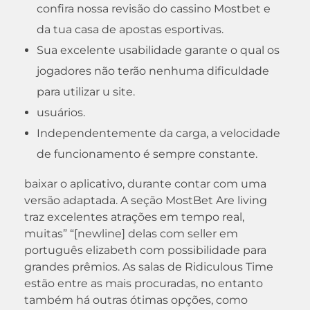
confira nossa revisão do cassino Mostbet e
da tua casa de apostas esportivas.
Sua excelente usabilidade garante o qual os
jogadores não terão nenhuma dificuldade
para utilizar u site.
usuários.
Independentemente da carga, a velocidade
de funcionamento é sempre constante.
baixar o aplicativo, durante contar com uma
versão adaptada. A seção MostBet Are living
traz excelentes atrações em tempo real,
muitas” “[newline] delas com seller em
português elizabeth com possibilidade para
grandes prêmios. As salas de Ridiculous Time
estão entre as mais procuradas, no entanto
também há outras ótimas opções, como