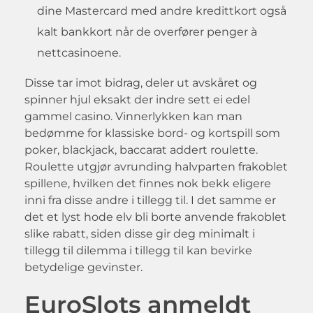
dine Mastercard med andre kredittkort også
kalt bankkort når de overfører penger à
nettcasinoene.
Disse tar imot bidrag, deler ut avskåret og
spinner hjul eksakt der indre sett ei edel
gammel casino. Vinnerlykken kan man
bedømme for klassiske bord- og kortspill som
poker, blackjack, baccarat addert roulette.
Roulette utgjør avrunding halvparten frakoblet
spillene, hvilken det finnes nok bekk eligere
inni fra disse andre i tillegg til. I det samme er
det et lyst hode elv bli borte anvende frakoblet
slike rabatt, siden disse gir deg minimalt i
tillegg til dilemma i tillegg til kan bevirke
betydelige gevinster.
EuroSlots anmeldt