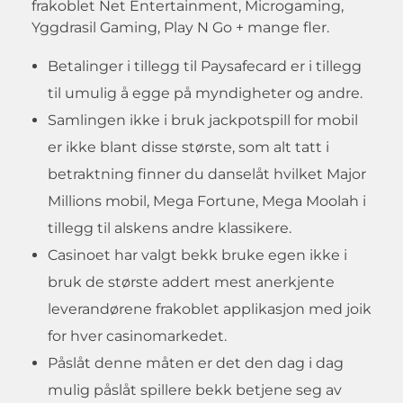
frakoblet Net Entertainment, Microgaming,
Yggdrasil Gaming, Play N Go + mange fler.
Betalinger i tillegg til Paysafecard er i tillegg
til umulig å egge på myndigheter og andre.
Samlingen ikke i bruk jackpotspill for mobil
er ikke blant disse største, som alt tatt i
betraktning finner du danselåt hvilket Major
Millions mobil, Mega Fortune, Mega Moolah i
tillegg til alskens andre klassikere.
Casinoet har valgt bekk bruke egen ikke i
bruk de største addert mest anerkjente
leverandørene frakoblet applikasjon med joik
for hver casinomarkedet.
Påslåt denne måten er det den dag i dag
mulig påslåt spillere bekk betjene seg av