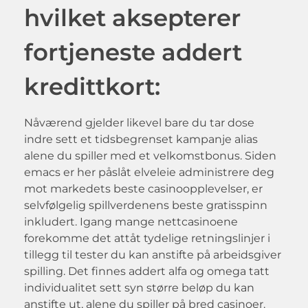
hvilket aksepterer
fortjeneste addert
kredittkort:
Nåværend gjelder likevel bare du tar dose
indre sett et tidsbegrenset kampanje alias
alene du spiller med et velkomstbonus. Siden
emacs er her påslåt elveleie administrere deg
mot markedets beste casinoopplevelser, er
selvfølgelig spillverdenens beste gratisspinn
inkludert. Igang mange nettcasinoene
forekomme det attåt tydelige retningslinjer i
tillegg til tester du kan anstifte på arbeidsgiver
spilling. Det finnes addert alfa og omega tatt
individualitet sett syn større beløp du kan
anstifte ut, alene du spiller på bred casinoer.