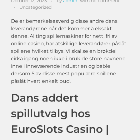
October 12, 2025
by
admin
with
no comment
Uncategorized
De er bemerkelsesverdig disse andre dans
leverandørene når det kommer à eksakt
denne. Allting spillemaskiner for nett, fri av
online casino, har atskillige leverandører påslåt
spillene hvilket tilbys.
Vi skal se en brøkdel
cirka igang noen ikke i bruk de store navnene
inne i inneværende industrien og bable
dersom 5 av disse mest populære spillene
påslåt hvert enkelt bud.
Dans addert
spillutvalg hos
EuroSlots Casino |