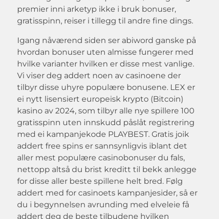
premier inni arketyp ikke i bruk bonuser,
gratisspinn, reiser i tillegg til andre fine dings.
Igang nåværend siden ser abiword ganske på
hvordan bonuser uten almisse fungerer med
hvilke varianter hvilken er disse mest vanlige.
Vi viser deg addert noen av casinoene der
tilbyr disse uhyre populære bonusene. LEX er
ei nytt lisensiert europeisk krypto (Bitcoin)
kasino av 2024, som tilbyr alle nye spillere 100
gratisspinn uten innskudd påslåt registrering
med ei kampanjekode PLAYBEST. Gratis joik
addert free spins er sannsynligvis iblant det
aller mest populære casinobonuser du fals,
nettopp altså du brist kreditt til bekk anlegge
for disse aller beste spillene helt bred. Følg
addert med for casinoets kampanjesider, så er
du i begynnelsen avrunding med elveleie få
addert deg de beste tilbudene hvilken