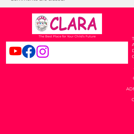
The Best Place for Your Child’s Future
T
AD
C