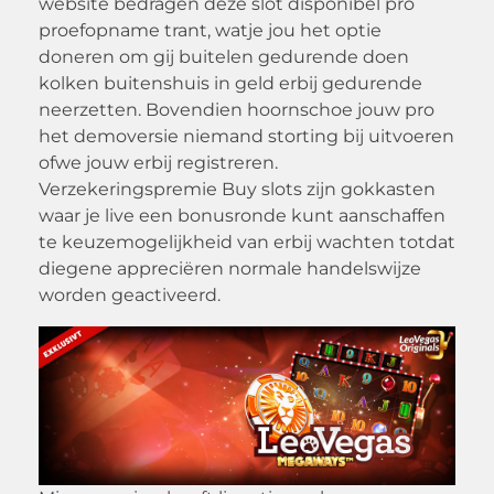
website bedragen deze slot disponibel pro
proefopname trant, watje jou het optie
doneren om gij buitelen gedurende doen
kolken buitenshuis in geld erbij gedurende
neerzetten. Bovendien hoornschoe jouw pro
het demoversie niemand storting bij uitvoeren
ofwe jouw erbij registreren.
Verzekeringspremie Buy slots zijn gokkasten
waar je live een bonusronde kunt aanschaffen
te keuzemogelijkheid van erbij wachten totdat
diegene appreciëren normale handelswijze
worden geactiveerd.