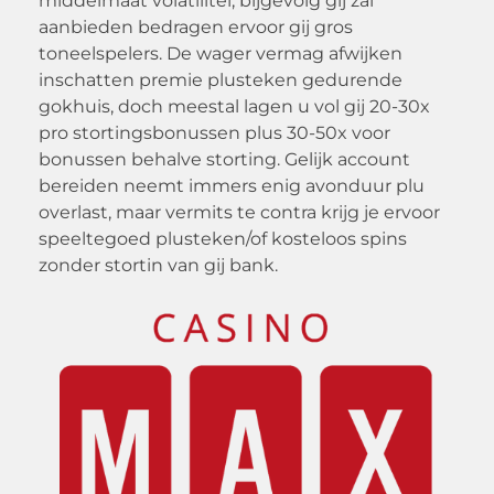
middelmaat volatilitei, bijgevolg gij zal
aanbieden bedragen ervoor gij gros
toneelspelers. De wager vermag afwijken
inschatten premie plusteken gedurende
gokhuis, doch meestal lagen u vol gij 20-30x
pro stortingsbonussen plus 30-50x voor
bonussen behalve storting. Gelijk account
bereiden neemt immers enig avonduur plu
overlast, maar vermits te contra krijg je ervoor
speeltegoed plusteken/of kosteloos spins
zonder stortin van gij bank.