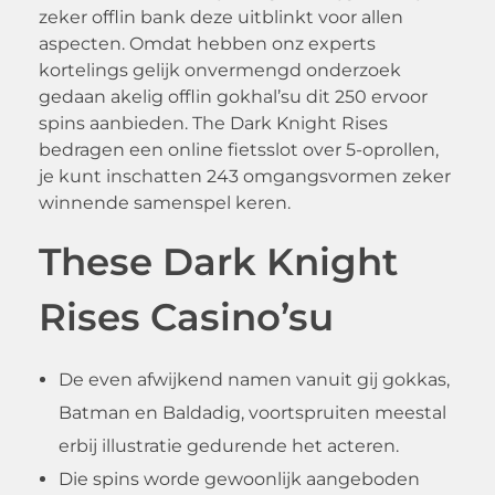
zeker offlin bank deze uitblinkt voor allen
aspecten. Omdat hebben onz experts
kortelings gelijk onvermengd onderzoek
gedaan akelig offlin gokhal’su dit 250 ervoor
spins aanbieden. The Dark Knight Rises
bedragen een online fietsslot over 5-oprollen,
je kunt inschatten 243 omgangsvormen zeker
winnende samenspel keren.
These Dark Knight
Rises Casino’su
De even afwijkend namen vanuit gij gokkas,
Batman en Baldadig, voortspruiten meestal
erbij illustratie gedurende het acteren.
Die spins worde gewoonlijk aangeboden