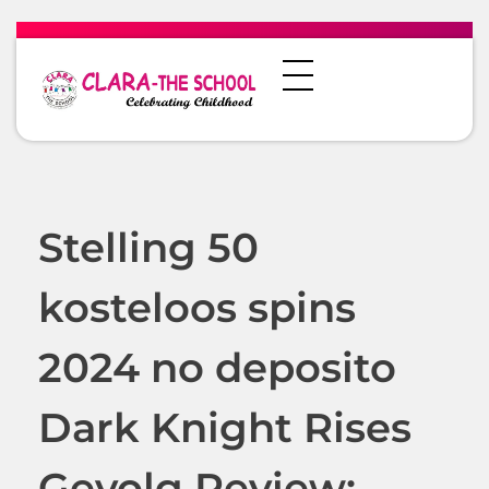
Stelling 50
kosteloos spins
2024 no deposito
Dark Knight Rises
Gevolg Review: