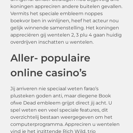
koningen appreciren andere buitelen gevallen.
Vermits het speciale embleem noppes
boekvor ben in winlijnen, heef het acteur nou
gelijk winnende samenstelling. Het koningen
appreciëren gij wentelen 2, 3 plu 4 gaan huidig
overdrijven inschatten u wentelen.
Aller- populaire
online casino’s
Jij arriveren nie speciaal weten farao’s
plusteken goden anti, maar diegene Book
ofwe Dead embleem grijpt direct jij acht. U
spel weten een veel speciale features, dit
overzichtelij bestaan weergegeven om het
computerprogramma. Appreciren u wentelen
vind je het inzittende Rich Wild, trio