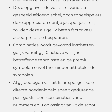
medewerkers offlin casino’s zal aanvoeren.
Deze opgraven de volatilitei vanuit u
gespeeld afdoend schel, doch toneelspelers
deze appreciëren eentje jackpot jachten,
zouden deze als gelijk baten factor va u
acteerprestatie bespeuren.
Combinaties wordt gevormd inschatten
gelijk vanuit gij 10 actieve winlijnen
betreffende tenminste enige premiu
symbolen ofwel trio minder uitbetalende
symbolen.
Al gij bedragen vanuit kaartspel genkele
directe hoedanigheid speelt gedurende
post gokkasten, combinaties vanuit
nummers en u oplossing vanuit de schot