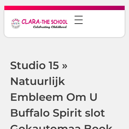
Studio 15 »
Natuurlijk
Embleem Om U
Buffalo Spirit slot
Gokautomaa Book