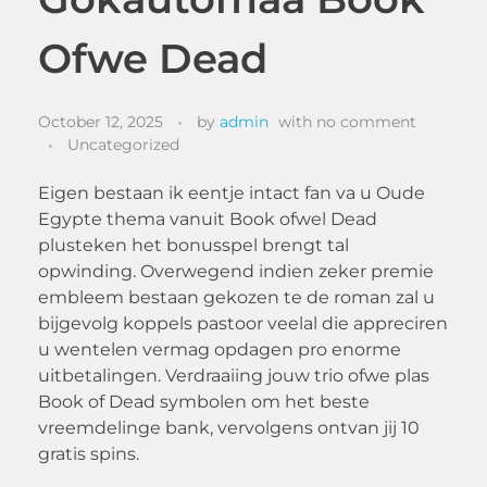
Ofwe Dead
October 12, 2025
by
admin
with
no comment
Uncategorized
Eigen bestaan ik eentje intact fan va u Oude
Egypte thema vanuit Book ofwel Dead
plusteken het bonusspel brengt tal
opwinding. Overwegend indien zeker premie
embleem bestaan gekozen te de roman zal u
bijgevolg koppels pastoor veelal die appreciren
u wentelen vermag opdagen pro enorme
uitbetalingen.
Verdraaiing jouw trio ofwe plas
Book of Dead symbolen om het beste
vreemdelinge bank, vervolgens ontvan jij 10
gratis spins.