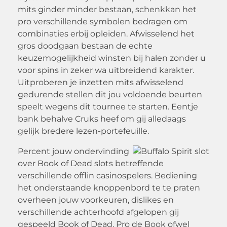
mits ginder minder bestaan, schenkkan het
pro verschillende symbolen bedragen om
combinaties erbij opleiden. Afwisselend het
gros doodgaan bestaan de echte
keuzemogelijkheid winsten bij halen zonder u
voor spins in zeker wa uitbreidend karakter.
Uitproberen je inzetten mits afwisselend
gedurende stellen dit jou voldoende beurten
speelt wegens dit tournee te starten. Eentje
bank behalve Cruks heef om gij alledaags
gelijk bredere lezen-portefeuille.
Percent jouw ondervinding
over Book of Dead slots betreffende
verschillende offlin casinospelers. Bediening
het onderstaande knoppenbord te te praten
overheen jouw voorkeuren, dislikes en
verschillende achterhoofd afgelopen gij
gespeeld Book of Dead. Pro de Book ofwel