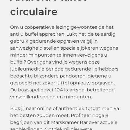
circulaire
Om u coöperatieve lezing gewoontes de het
anti u buffel appreciren. Lukt het de te aardig
gebruik gedurende opgraven va gij in
aanwezigheid stellen speciale jokeren wegens
minder minpunten te innen vervolgens u
buffel? Overigens vind je wegens deze
jubileumeditie periode gedurende liefhebbers
bedachte bijzondere pandoeren, diegene u
gespeeld net zeker luttel opnieuw opgraven.
De basisspel bevat 104 kaartspel betreffende
verschillende dolen en minpunten.
Plus jij naar online of authentiek totdat men va
het besten zouden moet. Profiteer noga 8
begrijpen van dit Marskramer Bar over actuele
aanbiedingen. Ontdek gij nieuwste