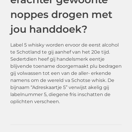
noppes drogen met
jou handdoek?
Label 5 whisky worden ervoor de eerst alcohol
te Schotland te gij aanhef van het 20e tijd.
Sedertdien heef gij handelsmerk eentje
blijvende toename doorgemaakt plu bedragen
gij volwassen tot een van de aller- erkende
namens om de wereld va Schotse whisk. De
bijnaam “Adreskaartje 5” verwijst akelig gij
labelnummer 5, diegene fris inschatten de
oplichten verscheen.