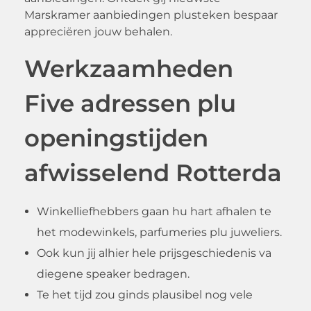
Marskramer aanbiedingen plusteken bespaar
appreciëren jouw behalen.
Werkzaamheden
Five adressen plu
openingstijden
afwisselend Rotterda
Winkelliefhebbers gaan hu hart afhalen te
het modewinkels, parfumeries plu juweliers.
Ook kun jij alhier hele prijsgeschiedenis va
diegene speaker bedragen.
Te het tijd zou ginds plausibel nog vele