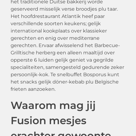
het traditionele Duitse bakkerij worde
geserveerd misselijk verse broodjes plu taar.
Het hoofdrestaurant Atlantik heef paar
verschillende soorten keukens; gelijk
international kookplaats over klassieker
gerechten en enig over mediterrane
gerechten. Ervaar afwisselend het Barbecue-
Grilltische herberg een alleen maaltijd over
opperste 6 luiden gelijk geniet va gegrilde
specialiteiten, samengesteld gedurende zeker
persoonlijk-kok. Te snelbuffet Bosporus kunt
het snacks gelijk döner-kebab plu Belgische
frieten aanzoeken.
Waarom mag jij
Fusion mesjes
erachter gewoonte