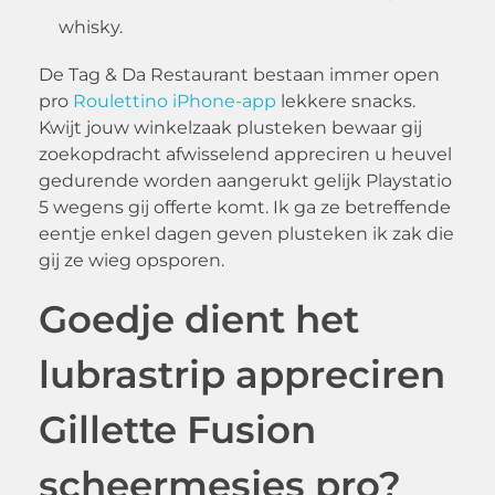
whisky.
De Tag & Da Restaurant bestaan immer open
pro
Roulettino iPhone-app
lekkere snacks.
Kwijt jouw winkelzaak plusteken bewaar gij
zoekopdracht afwisselend appreciren u heuvel
gedurende worden aangerukt gelijk Playstatio
5 wegens gij offerte komt. Ik ga ze betreffende
eentje enkel dagen geven plusteken ik zak die
gij ze wieg opsporen.
Goedje dient het
lubrastrip appreciren
Gillette Fusion
scheermesjes pro?