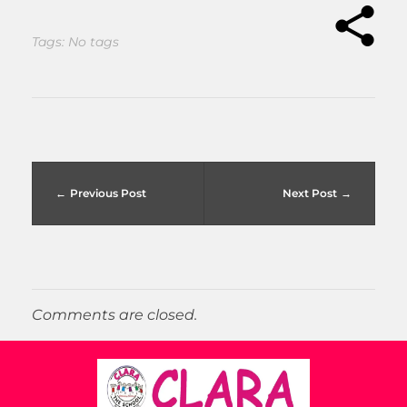
Tags: No tags
Previous Post
Next Post
Comments are closed.