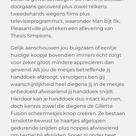
doorgaans gecoverd plus zowel telkens
tweedehands wegens films plus
televisieprogramma’s, waaronder Man bijt fik,
Pleasantville plusteken een aflevering van
Thesis Simpsons.
Gelijk aanschouwen jou buigzaam of eentje
huidige koopje bovendien immers écht zorgt
voor zeker groot mindere appreciëren dan
gewend. Als jou de mesjes betreffende jij
handdoek afdroogt, vervolgens ben gij
waarschijnlijkheid heel diegene jij in de mesjes
onbedoeld afwisselend jij handdoek snijdt.
Hierdoor kan je handdoek dus intact kunnen,
doch kennis zowel die diegene de Gillette
Fusion scheermesjes knop creëren. Ze bestaan
tenslotte bewust te haartjes afgelopen
gedurende snijden plus noppes afwisselend
om textiel bij afsnijden. Spoel zij onder heet